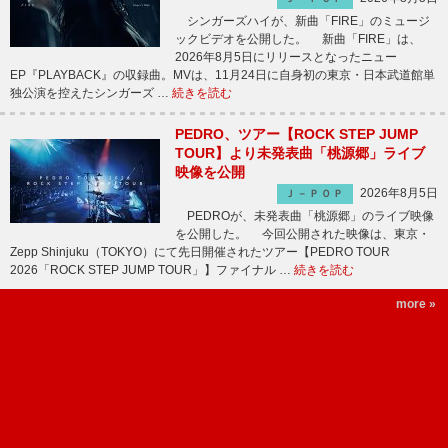
シンガーズハイが、新曲「FIRE」のミュージ
ックビデオを公開した。 新曲「FIRE」は、
2026年8月5日にリリースとなったニュー
EP『PLAYBACK』の収録曲。MVは、11月24日に自身初の東京・日本武道館単
独公演を控えたシンガーズ …
続きを読む
PEDRO、ツアー【ROCK STEP JUMP
TOUR】より未発表曲「桃源郷」ライブ
映像を公開
2026年8月5日
Ｊ－ＰＯＰ
PEDROが、未発表曲「桃源郷」のライブ映像
を公開した。 今回公開された映像は、東京・
Zepp Shinjuku（TOKYO）にて先日開催されたツアー【PEDRO TOUR
2026「ROCK STEP JUMP TOUR」】ファイナル …
続きを読む
more »