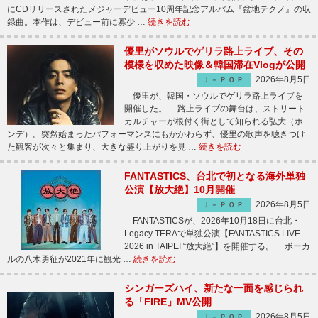
にCDリリースされたメジャーデビュー10周年記念アルバム『盆地テクノ』の収
録曲。本作は、デビュー前に寡少 …
続きを読む
優里がソウルでゲリラ路上ライブ、その
模様を収めた映像＆韓国滞在Vlogが公開
2026年8月5日
Ｊ－ＰＯＰ
優里が、韓国・ソウルでゲリラ路上ライブを
開催した。 路上ライブの舞台は、ストリート
カルチャーが根付く街として知られる弘大（ホ
ンデ）。突然始まったパフォーマンスにもかかわらず、優里の歌声を聴きつけ
た観客が次々と集まり、大きな盛り上がりを見 …
続きを読む
FANTASTICS、台北で初となる海外単独
公演【放大絶】10月開催
2026年8月5日
Ｊ－ＰＯＰ
FANTASTICSが、2026年10月18日に台北・
Legacy TERAで単独公演【FANTASTICS LIVE
2026 in TAIPEI “放大絶”】を開催する。 ボーカ
ルの八木勇征が2021年に観光 …
続きを読む
シンガーズハイ、新たな一面を感じられ
る「FIRE」MV公開
2026年8月5日
Ｊ－ＰＯＰ