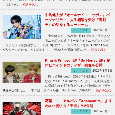
日に行われ …
続きを読む
中島健人が『オールナイトニッポン』パ
ーソナリティ、人生相談を受け『遊戯
王』の話をするコーナーも
2026年8月8日
Ｊ－ＰＯＰ
中島健人が、2026年8月14日深夜に放送とな
るニッポン放送『オールナイトニッポン』のパ
ーソナリティを担当する。 8月19日にニューシングル『鬼事 / Fiction Love』
がリリースされることを記念して、中島健人が通称“1部”のパ …
続きを読む
King & Prince、EP『So Honey EP』制
作ビハインドのティザー映像を公開
2026年8月8日
Ｊ－ＰＯＰ
King & Princeが、2026年9月2日にリリースと
なる1st EP『So Honey EP』より、初回限定盤B
に収録されるEP制作ビハインド映像のティザー
映像を公開した。 本作は、タイトル曲「So Honey」の中の印 …
続きを読む
葛葉、ミニアルバム『Adamantite』より
Ayase提供曲「王道」MV公開
2026年8月8日
Ｊ－ＰＯＰ