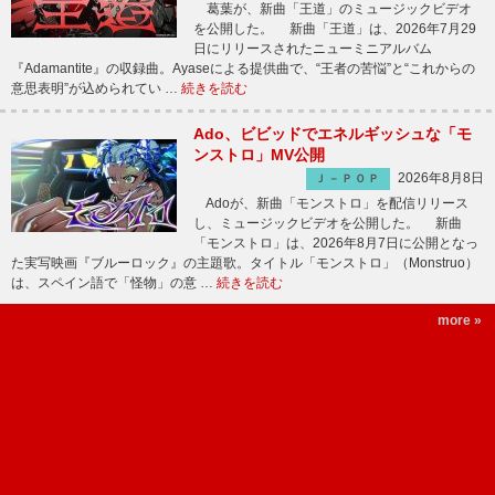
葛葉が、新曲「王道」のミュージックビデオ
を公開した。 新曲「王道」は、2026年7月29
日にリリースされたニューミニアルバム
『Adamantite』の収録曲。Ayaseによる提供曲で、“王者の苦悩”と“これからの
意思表明”が込められてい …
続きを読む
Ado、ビビッドでエネルギッシュな「モ
ンストロ」MV公開
2026年8月8日
Ｊ－ＰＯＰ
Adoが、新曲「モンストロ」を配信リリース
し、ミュージックビデオを公開した。 新曲
「モンストロ」は、2026年8月7日に公開となっ
た実写映画『ブルーロック』の主題歌。タイトル「モンストロ」（Monstruo）
は、スペイン語で「怪物」の意 …
続きを読む
more »