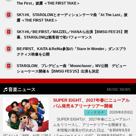
The First」披露 ＜THE FIRST TAKE＞
SKY-HI、STARGLOWとオーディションテーマ曲「At The Last」披
露 ＜THE FIRST TAKE＞
SKY-HI／BE:FIRST／MAZZEL／HANAら出演【BMSG FES'25】閉
幕、STARGLOWは観客前で初パフォーマンス
BE:FIRST、KAITA＆ReiNa参加の「Stare In Wonder」ダンスプラ
クティス映像を公開
STARGLOW、プレデビュー曲「Moonchaser」MV公開 デビュー
ショーケース開催＆【BMSG FES'25】出演も決定
音楽ニュース
MUSIC NEWS
SUPER EIGHT、2027年春にニューアル
バム発売＆アリーナツアー開催
2026年8月8日
Ｊ－ＰＯＰ
SUPER EIGHTが、2027年春にニューアルバ
ムをリリースし、アリーナツアーを開催する。
本情報の発表が行われた日は、“令和8年8月8
日”という「888」が並ぶ“超八（スーパーエイト）の日”。SUPER EIGHTは、前