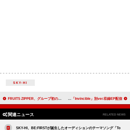
SKY-HI
FRUITS ZIPPER、グループ初のアジアツアーが台北で開幕
ワンリパブリック、『保科の休日』EDテーマ「Invincible」別ver.収録EP配信
関連ニュース
RELATED NEWS
SKY-HI、BE:FIRSTが誕生したオーディションのテーマソング「To