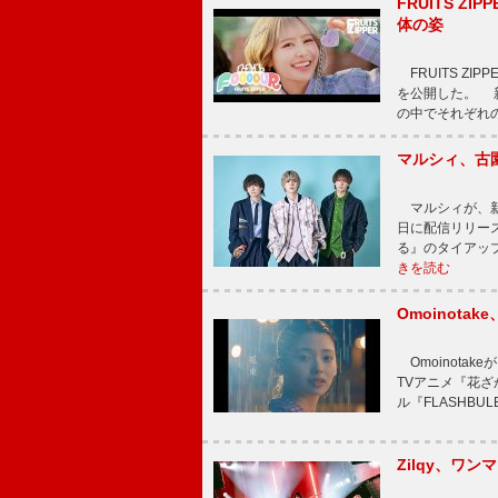
FRUITS ZI
体の姿
FRUITS ZI
を公開した。 新曲
の中でそれぞれ
マルシィ、古
マルシィが、新
日に配信リリー
る』のタイアッ
きを読む
Omoinot
Omoinota
TVアニメ『花ざ
ル『FLASHBU
Zilqy、ワン