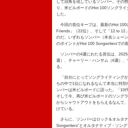
して頭角を現しているソンバー。その勢
り、米ビルボードのHot 100ソングライター
した。
今回の首位キープは、最新のHot 100にチ
Friends」（22位）、そして「12 
のだ。いずれもソンバー（本名シェー
のポイントがHot 100 Songwriter
ソンバーの4週にわたる首位は、202
週）、チャーリー・ハンサム（6週）、
る。
「自分にとってソングライティングが
ちの中で1位になれるなんて本当に特別
ンバーは米ビルボードに語った。「10
そして今、再び米ビルボードのソングラ
からシャウトアウトをもらえるなんて
けている。
さらに、ソンバーはロック＆オルタナティブ・
Songwriters”とオルタナティブ・ソングラ