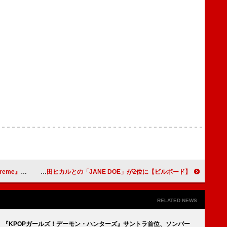
「心の底から感謝」
【ビルボード】米津玄師、グローバル・ジャパン・ソングスでもトップ2独占 「IRIS OUT」首位、宇多田ヒカルとの「JANE DOE」が2位に
RELATED NEWS
『KPOPガールズ！デーモン・ハンターズ』サントラ首位、ソンバー