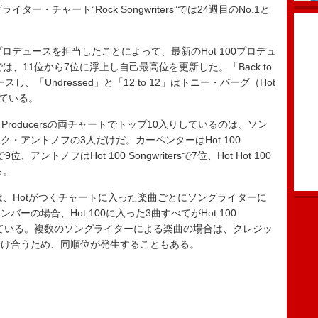
・チャート“Rock Songwriters”では24週目のNo.1と
プロデュースを担当したことによって、最新のHot 100プロデュ
ers”では、11位から7位に浮上し自己最高位を更新した。「Back to
し、「Undressed」と「12 to 12」はトニー・バーグ（Hot
掛けている。
t 100 Producersの両チャートでトップ10入りしているのは、ソン
・アントノフの3人だけだ。カーペンターはHot 100
rsで9位、アントノフはHot 100 Songwritersで7位、Hot Hot 100
る。
tersは、Hotがつくチャートに入った楽曲ごとにソングライターに
の場合、Hot 100に入った3曲すべてがHot 100
寄与している。複数のソングライターによる楽曲の場合は、クレジッ
分け合うため、同順位が発生することもある。