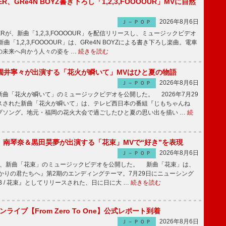
PPER、GRe4N BOYZ書き下ろし「1,2,3,FOOOOUR」MVに自然
2026年8月6日
Ｊ－ＰＯＰ
PPERが、新曲「1,2,3,FOOOOUR」を配信リリースし、ミュージックビデオ
「1,2,3,FOOOOUR」は、GRe4N BOYZによる書き下ろし楽曲。電車
の未来へ向かう人々の姿を …
続きを読む
園井寧々が出演する「花火が瞬いて」MVはひと夏の物語
2026年8月6日
Ｊ－ＰＯＰ
曲「花火が瞬いて」のミュージックビデオを公開した。 2026年7月29
スされた新曲「花火が瞬いて」は、テレビ西日本の番組『じもちゃんね
プソング。地元・福岡の花火大会で過ごしたひと夏の思い出を描い …
続
ake、南琴奈＆黒田昊夢が出演する「花束」MVで“好き”を表現
2026年8月6日
Ｊ－ＰＯＰ
keが、新曲「花束」のミュージックビデオを公開した。 新曲「花束」は、
かりの君たちへ』第2期のエンディングテーマ。7月29日にニューシング
LB / 花束』としてリリースされた、日に日に大 …
続きを読む
マンライブ【From Zero To One】公式レポート到着
2026年8月6日
Ｊ－ＰＯＰ