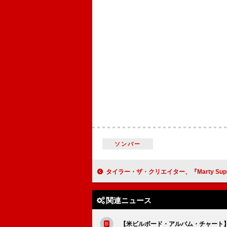
ソンバー
タイラー・ザ・クリエイター、『Marty Supreme』サプライズ上映で初の映画出演を語る
関連ニュース
【米ビルボード・アルバム・チャート】