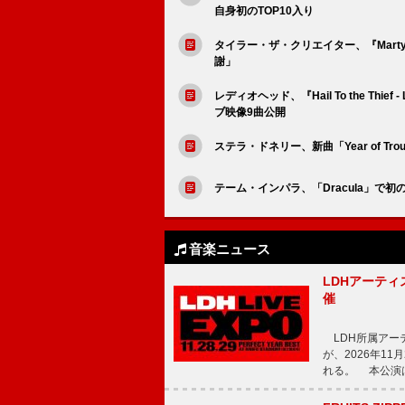
自身初のTOP10入り
タイラー・ザ・クリエイター、『Mart
謝」
レディオヘッド、『Hail To the Thief
ブ映像9曲公開
ステラ・ドネリー、新曲「Year of Tro
テーム・インパラ、「Dracula」で初の
音楽ニュース
LDHアーティス
催
LDH所属アーティス
が、2026年1
れる。 本公演は