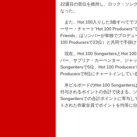
22週目の首位を維持し、ロック・ソングライター
なった。
また、Hot 100入りした3曲すべてで
ーサー・チャート“Hot 100 Produc
Friends」はソンバーが単独でプロデュース
100 Producersで23位）と共同で手
現在、Hot 100 SongwritersとHo
バー、サブリナ・カーペンター、ジャック
Songwritersで5位、Hot 100 Produce
Producersで8位にチャートインしてい
米ビルボードのHot 100 Songwri
付与されるポイントの合計で決まる。ソンバー
Songwritersでの合計ポイントに
トされた作家全員でポイントを均等に