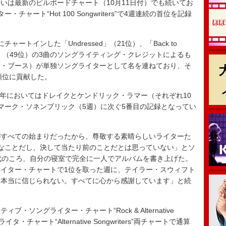
いは最新のビルボードチャート（10月11日付）でも続いてお
・チャート“Hot 100 Songwriters”で4週連続の首位を記録
ャートインした「Undressed」（21位）、「Back to
to 12」（49位）の3曲のソングライティング・クレジットによるも
ン・ブース）が単独ソングライターとして名を連ねており、そ
sでの順位に貢献した。
5年においてはドレイクとケンドリック・ラマー（それぞれ10
マーク・ソネンブリック（5週）に次ぐ5番目の記録となってい
すべての始まりだったから、尊敬する素晴らしいライターた
なことだし、決して当たり前のことだとは思っていない」とソ
代のころ、自分の寝室で完全に一人でアルバムを書き上げた。
イター・チャートで1位を取った週に、テイラー・スウィフト
、本当に信じられない。すべてに心から感謝しています」と続
ソングライター・チャート“Rock & Alternative
イタ・チャート“Alternative Songwriters”両チャートで通算