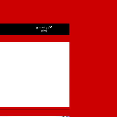
オーヴォ
OVO