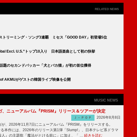
RELATED NEWS
」ストリーミング・ソング3連覇 ミセス「GOOD DAY」初登場5位
l Excl. U.S.”トップ10入り 日本語楽曲として初の快挙
打ち動画が話題のセカンドバッカー「犬とバカ猫」が初の首位獲得
HYUN of AKMUがゲストの韓国ライブ映像を公開
MUSIC NEWS
ガ、ニューアルバム『PRISM』リリース＆ツアーが決定
2026年8月8日
Ｊ－ＰＯＰ
、2026年11月7日にニューアルバム『PRISM』をリリースする。
なる本作には、2026年のリリース第1弾「Slump!」、日本テレビ系ドラマ
殺人』の主題歌「魔法がとける前に」に加え、「 …
続きを読む