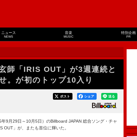
ニュース
音楽
特別企画
NEWS
MUSIC
PR
師「IRIS OUT」が3週連続と
せ。が初のトップ10入り
ポスト
シェア
送る
9月29日～10月5日）のBillboard JAPAN 総合ソング・チャ
「IRIS OUT」が、またも首位に輝いた。