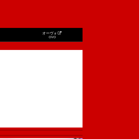
オーヴォ
OVO