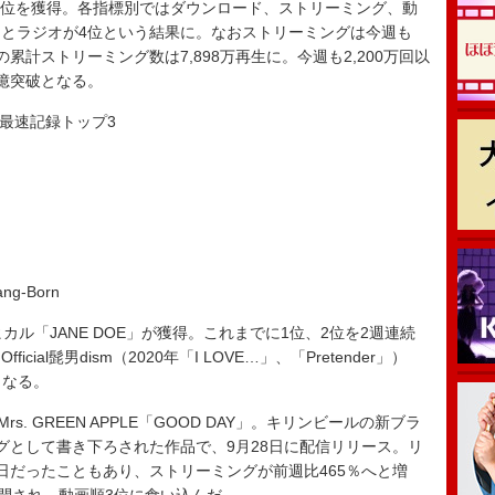
で首位を獲得。各指標別ではダウンロード、ストリーミング、動
ケとラジオが4位という結果に。なおストリーミングは今週も
の累計ストリーミング数は7,898万再生に。今週も2,200万回以
億突破となる。
最速記録トップ3
g-Born
ル「JANE DOE」が獲得。これまでに1位、2位を2週連続
al髭男dism（2020年「I LOVE…」、「Pretender」）
となる。
. GREEN APPLE「GOOD DAY」。キリンビールの新ブラ
グとして書き下ろされた作品で、9月28日に配信リリース。リ
日だったこともあり、ストリーミングが前週比465％へと増