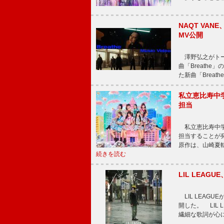
NAQT VA
MV公開
澤野弘之がトータ
曲「Breath
た新曲「Breat
私立恵比寿中
担当
私立恵比寿中学
担当することが
原作は、山崎夏
続きを読む
LIL LEA
LIL LEAG
開した。 LIL
繊細な歌詞が心