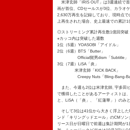
米津玄師「IRIS OUT」は3週連続
画が首位、CDセールスが3位、カラオ
2,630万再生を記録しており、現時点で
上再生された場合、史上最速での累計1
◎ストリーミング累計再生数1億回突破 
※カッコ内は突破した週数
1位（5週）YOASOBI「アイドル」
2位（6週）BTS「Butter」
Official髭男dism「Subtitle」
3位（7週）LiSA「炎」
米津玄師「KICK BACK」
Creepy Nuts「Bling-Bang-Ban
また、今週も2位は米津玄師, 宇多田ヒカ
で獲得したことがあるアーティストは、Offici
と、LiSA（「炎」、「紅蓮華」）のみ
そして3位は41位から大きく浮上したMrs
ンド「キリングッドエール」のCMソン
リース日が日曜日で前週は集計期間が1