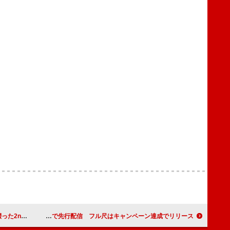
を配信リリース
WATWING、新曲をTikTok＆Instagramで先行配信 フル尺はキャンペーン達成でリリース