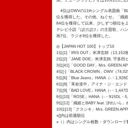
加。ミュージックビデオは10月2日に
4位はOWVの11thシングル表題曲「BL
位を獲得した。その他、ねぐせ。「織姫とB
84位を獲得して以来、少しずつ順位を上
テレビ小説『ばけばけ』の主題歌、ハン
画7位、ラジオ8位を獲得した。
◎【JAPAN HOT 100】トップ10
1位[1]「IRIS OUT」米津玄師（13,152枚
2位[2]「JANE DOE」米津玄師, 宇多田ヒ
3位[41]「GOOD DAY」Mrs. GREEN A
4位[-]「BLACK CROWN」OWV（74,0
5位[6]「Blue Jeans」HANA（-・1,92
6位[8]「革命道中」アイナ・ジ・エンド（-・
7位[9]「BAD LOVE」HANA（-・1,447
8位[10]「ROSE」HANA（-・915DL・5
9位[12]「織姫とBABY feat. 汐れいら」
10位[13]「クスシキ」Mrs. GREEN APP
※[]内は前週順位
※（）内はシングル枚数・ダウンロード