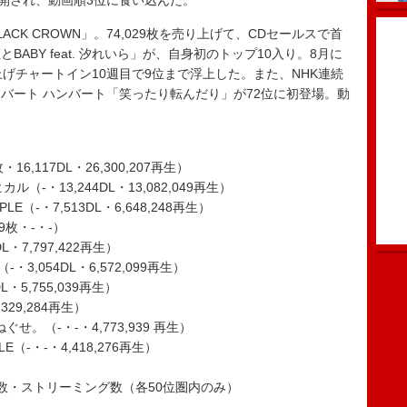
公開され、動画順3位に食い込んだ。
ACK CROWN」。74,029枚を売り上げて、CDセールスで首
ABY feat. 汐れいら」が、自身初のトップ10入り。8月に
げチャートイン10週目で9位まで浮上した。また、NHK連続
バート ハンバート「笑ったり転んだり」が72位に初登場。動
・16,117DL・26,300,207再生）
カル（-・13,244DL・13,082,049再生）
PPLE（-・7,513DL・6,648,248再生）
29枚・-・-）
8DL・7,797,422再生）
3,054DL・6,572,099再生）
DL・5,755,039再生）
,329,284再生）
ねぐせ。（-・-・4,773,939 再生）
LE（-・-・4,418,276再生）
数・ストリーミング数（各50位圏内のみ）