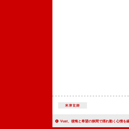
米津玄師
Vuat、後悔と希望の狭間で揺れ動く心情を綴った2ndシングル「18」