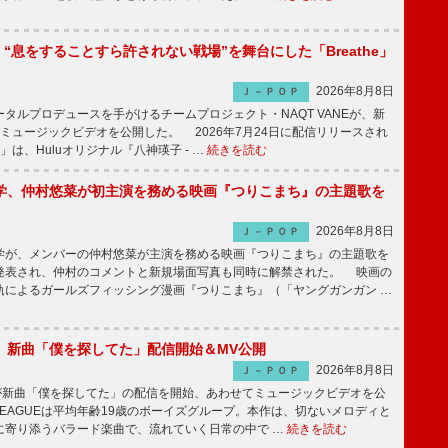
NE、“息をすることすら許されない戦場”を舞台にした「Breathe」
2026年8月8日
Ｊ－ＰＯＰ
ルプロデュースを手がけるチームプロジェクト・NAQT VANEが、新
e」のミュージックビデオを公開した。 2026年7月24日に配信リリースされ
he」は、Huluオリジナル『八神瑛子 - …
続きを読む
学、仲村悠菜が初主演を務める映画『つりこまち』の主題歌を
2026年8月8日
Ｊ－ＰＯＰ
が、メンバーの仲村悠菜が主演を務める映画『つりこまち』の主題歌を
発表され、仲村のコメントと新規場面写真も同時に解禁された。 映画の
軌によるガールズフィッシング漫画『つりこまち』（「ヤングガンガン …
GUE、新曲「僕を探してた」配信開始＆MV公開
2026年8月8日
Ｊ－ＰＯＰ
UEが新曲「僕を探してた」の配信を開始、あわせてミュージックビデオを公
 LEAGUEは平均年齢19歳のボーイズグループ。本作は、切ないメロディと
に寄り添うバラード楽曲で、流れていく日常の中で …
続きを読む