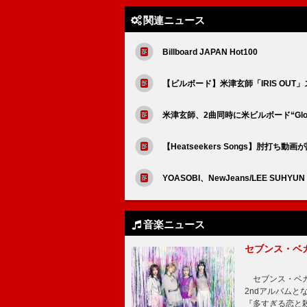
関連ニュース
Billboard JAPAN Hot100
【ビルボード】米津玄師「IRIS OUT
米津玄師、2曲同時に米ビルボード“Globa
【Heatseekers Songs】肘
YOASOBI、NewJeans/LEE SU
音楽ニュース
セブンス・ベ
セブンス・ベガが
2ndアルバムと
『多すぎる恋と