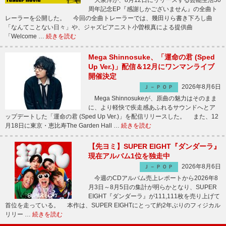
大泉洋が、8月12日にリリースする芸能生活30
周年記念EP『感謝しかございません』の全曲ト
レーラーを公開した。 今回の全曲トレーラーでは、幾田りら書き下ろし曲
「なんてことない日々」や、ジャズピアニスト小曽根真による提供曲
「Welcome …
続きを読む
Mega Shinnosuke、「運命の君 (Sped
Up Ver.)」配信＆12月にワンマンライブ
開催決定
2026年8月6日
Ｊ－ＰＯＰ
Mega Shinnosukeが、原曲の魅力はそのまま
に、より軽快で疾走感あふれるサウンドへとア
ップデートした「運命の君 (Sped Up Ver.)」を配信リリースした。 また、12
月18日に東京・恵比寿The Garden Hall …
続きを読む
【先ヨミ】SUPER EIGHT『ダンダーラ』
現在アルバム1位を独走中
2026年8月6日
Ｊ－ＰＯＰ
今週のCDアルバム売上レポートから2026年8
月3日～8月5日の集計が明らかとなり、SUPER
EIGHT『ダンダーラ』が111,111枚を売り上げて
首位を走っている。 本作は、SUPER EIGHTにとって約2年ぶりのフィジカル
リリー …
続きを読む