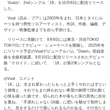
Vuatが、2ndシングル「18」を10月8日に配信リリース
した。
Vuat（読み：ブア）は2003年生まれ、日本とタイにル
ーツを持つ男性ソロアーティスト。作詞、作曲、編曲、デ
ザイン・映像監修までを自ら手掛ける。
リリースに先駆けて、9月8日には東京・渋谷TOKIO
TOKYOにてデビュー・ショーケースを開催し、2025年冬
にリリース予定のVuatデビューアルバム『Dawn』収録楽
曲を全曲初披露。9月10日に配信リリースされたデビュー
曲「ケロイド」に続いて、「18」が第2弾シングルとな
る。
◎Vuat コメント
「18」は、生まれ変わったらもっと上手くやれたはずとい
う後悔と、それでもまだ終われない希望の狭間で揺れ動く
心情を綴った曲です。切られた木や落ちた実の景色に自分
を重ね、「手遅れじゃない18歳」に想いを馳せて制作しま
した。息をするだけで感じられるものがある。その当たり