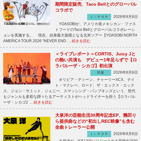
期間限定販売、Taco Bellとのグローバル
コラボで
2026年8月6日
Ｊ－ＰＯＰ
YOASOBIが、アメリカ発メキシカン・ファス
トフードのTaco Bellとグローバルコラボレーシ
ョンを実施する。 現在、自身最大規模となる北米ツアー【YOASOBI NORTH
AMERICA TOUR 2026 “NEVER END …
続きを読む
＜ライブレポート＞CORTIS、Juicy Jと
の熱い共演も デビュー1年足らずで【ロ
ラパルーザ・シカゴ】初出演
2026年8月6日
洋楽
オリビア・ディーン、チャーリーXCX、テイ
ト・マクレー、ロード、ザ・エックス・エック
ス、ジョン・サミット、ジェニー、スマッシング・パンプキンズという、世代
もジャンルも多彩な錚々たるアーティストがヘッドライナーを担う【ロラパル
ーザ・シカゴ2 …
続きを読む
大泉洋の芸能生活30周年記念EP、幾田り
ら提供曲などの“初出しREC映像”も含む
全曲トレーラー公開
2026年8月6日
Ｊ－ＰＯＰ