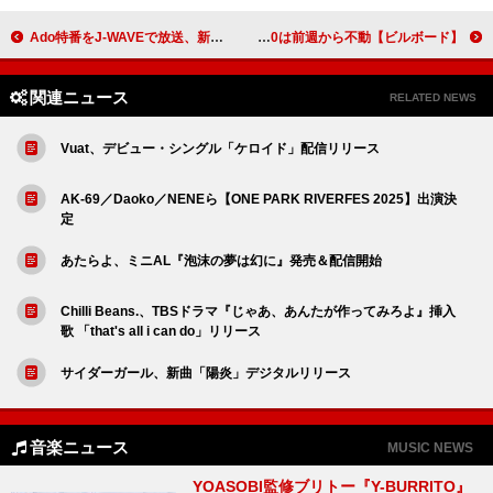
Ado特番をJ-WAVEで放送、新曲「MAGIC」フルサイズOA＆2025年ワールドツアーを振り返る
【ビルボード】米津玄師「IRIS OUT」3週連続でアニメ首位 トップ10は前週から不動
関連ニュース
RELATED NEWS
Vuat、デビュー・シングル「ケロイド」配信リリース
AK-69／Daoko／NENEら【ONE PARK RIVERFES 2025】出演決
定
あたらよ、ミニAL『泡沫の夢は幻に』発売＆配信開始
Chilli Beans.、TBSドラマ『じゃあ、あんたが作ってみろよ』挿入
歌 「that's all i can do」リリース
サイダーガール、新曲「陽炎」デジタルリリース
音楽ニュース
MUSIC NEWS
YOASOBI監修ブリトー『Y-BURRITO』