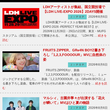
LDHアーティストが集結、国立競技場で
【LDH LIVE-EXPO 2026】2DAYS開催
2026年8月6日
Ｊ－ＰＯＰ
LDH所属アーティストが集結する【LDH LIVE-
EXPO 2026 -PERFECT YEAR BEST-】が、
2026年11月28日・29日の2日間、東京・MUFG
スタジアム（国立競技場）にて開催される。 本公演は、「LDH PE …
続きを
読む
FRUITS ZIPPER、GRe4N BOYZ書き下
ろし「1,2,3,FOOOOUR」MVに自然体の
姿
2026年8月6日
Ｊ－ＰＯＰ
FRUITS ZIPPERが、新曲
「1,2,3,FOOOOUR」を配信リリースし、ミュー
ジックビデオを公開した。 新曲「1,2,3,FOOOOUR」は、GRe4N BOYZによ
る書き下ろし楽曲。電車の中でそれぞれの未来へ向かう人々の姿を …
続きを読
む
マルシィ、古園井寧々が出演する「花火
が瞬いて」MVはひと夏の物語
2026年8月6日
Ｊ－ＰＯＰ