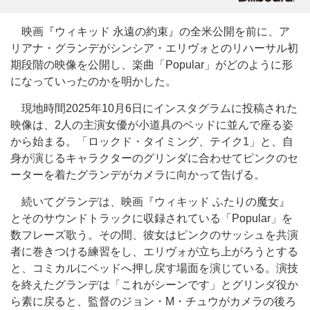
映画『ウィキッド 永遠の約束』の全米公開を前に、ア
リアナ・グランデがシンシア・エリヴォとのリハーサル初
期段階の映像を公開し、楽曲「Popular」がどのように形
になっていったのかを明かした。
現地時間2025年10月6日にインスタグラムに投稿された
映像は、2人の主演女優が小道具のベッドに並んで座る姿
から始まる。「ロックド・タイミング、テイク1」と、自
身が演じるキャラクターのグリンダに合わせてピンクのセ
ーターを着たグランデがカメラに向かって告げる。
続いてグランデは、映画『ウィキッド ふたりの魔女』
とそのサウンドトラックに収録されている「Popular」を
数フレーズ歌う。その間、彼女はピンクのサッシュを共演
者に巻きつける練習をし、エリヴォが立ち上がろうとする
と、コミカルにベッドへ押し戻す場面を演じている。演技
を終えたグランデは「これがシーンです」とグリンダ役か
ら素に戻ると、監督のジョン・M・チュウがカメラの後ろ