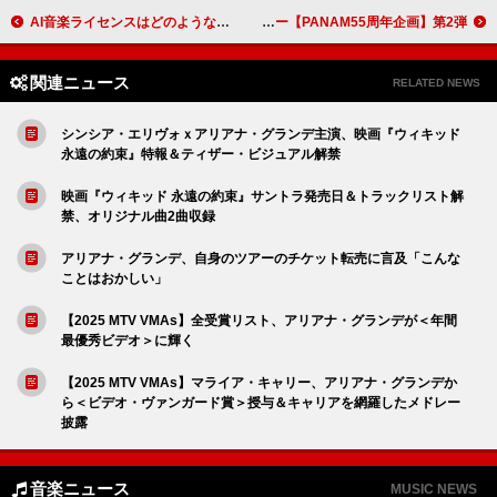
AI音楽ライセンスはどのような形になるのか？複雑な問題を紐解く
GOOD BYE APRIL×南佳孝、鈴木茂「LADY PINK PANTHER」をリメイクカバー【PANAM55周年企画】第2弾
関連ニュース
RELATED NEWS
シンシア・エリヴォｘアリアナ・グランデ主演、映画『ウィキッド
永遠の約束』特報＆ティザー・ビジュアル解禁
映画『ウィキッド 永遠の約束』サントラ発売日＆トラックリスト解
禁、オリジナル曲2曲収録
アリアナ・グランデ、自身のツアーのチケット転売に言及「こんな
ことはおかしい」
【2025 MTV VMAs】全受賞リスト、アリアナ・グランデが＜年間
最優秀ビデオ＞に輝く
【2025 MTV VMAs】マライア・キャリー、アリアナ・グランデか
ら＜ビデオ・ヴァンガード賞＞授与＆キャリアを網羅したメドレー
披露
音楽ニュース
MUSIC NEWS