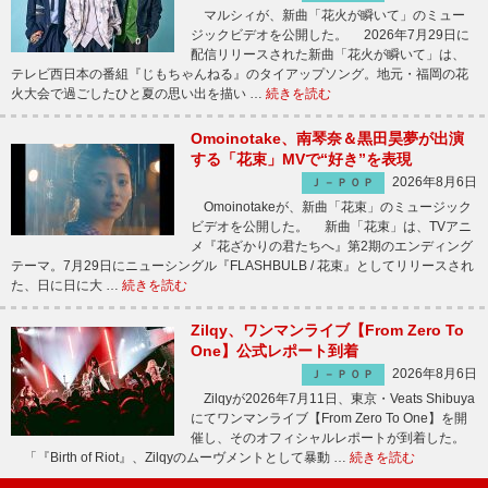
マルシィが、新曲「花火が瞬いて」のミュー
ジックビデオを公開した。 2026年7月29日に
配信リリースされた新曲「花火が瞬いて」は、
テレビ西日本の番組『じもちゃんねる』のタイアップソング。地元・福岡の花
火大会で過ごしたひと夏の思い出を描い …
続きを読む
Omoinotake、南琴奈＆黒田昊夢が出演
する「花束」MVで“好き”を表現
2026年8月6日
Ｊ－ＰＯＰ
Omoinotakeが、新曲「花束」のミュージック
ビデオを公開した。 新曲「花束」は、TVアニ
メ『花ざかりの君たちへ』第2期のエンディング
テーマ。7月29日にニューシングル『FLASHBULB / 花束』としてリリースされ
た、日に日に大 …
続きを読む
Zilqy、ワンマンライブ【From Zero To
One】公式レポート到着
2026年8月6日
Ｊ－ＰＯＰ
Zilqyが2026年7月11日、東京・Veats Shibuya
にてワンマンライブ【From Zero To One】を開
催し、そのオフィシャルレポートが到着した。
「『Birth of Riot』、Zilqyのムーヴメントとして暴動 …
続きを読む