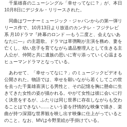
千葉雄喜のニューシングル「幸せってなに？」が、本日
10月8日にデジタル・リリースされた。
同曲はワーナーミュージック・ジャパンからの第一弾リ
リース作で、10月13日より放送のカンテレ・フジテレビ
系 月10ドラマ『終幕のロンド —もう二度と、会えないあ
なたに—』の主題歌。ドラマは草彅剛が主演を務め、妻を
亡くし、幼い息子を育てながら遺品整理人として生きる主
人公が、仲間と共に遺族の思いに寄り添っていく心温まる
ヒューマンドラマとなっている。
あわせて、「幸せってなに？」のミュージックビデオも
公開された。物語では、幸せを願いながら若くしてこの世
を去った千葉雄喜演じる男性と、その記憶を胸に懸命に生
きてきた女性の姿が描かれる。やがて女性は彼に会いに行
く決意をするが、ふたりは同じ世界に存在しながらも交わ
ることはできない……という姿を抒情的な映像で描き、楽
曲が持つ深淵な世界観を映し出す映像に仕上がっていると
のこと。なお、MVは今野里絵が手掛けている。