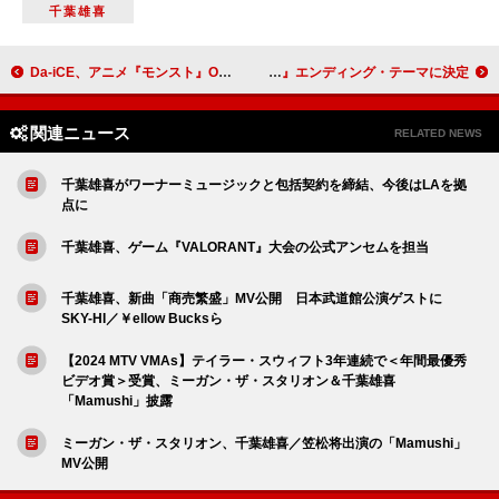
千葉雄喜
Da-iCE、アニメ『モンスト』OP主題歌「Monster」配信リリース
WOLF HOWL HARMONY、11/21に新曲「Marmalade」をリリース＆ドラマ『仮面の忍者 赤影』エンディング・テーマに決定
関連ニュース
RELATED NEWS
千葉雄喜がワーナーミュージックと包括契約を締結、今後はLAを拠
点に
千葉雄喜、ゲーム『VALORANT』大会の公式アンセムを担当
千葉雄喜、新曲「商売繁盛」MV公開 日本武道館公演ゲストに
SKY-HI／￥ellow Bucksら
【2024 MTV VMAs】テイラー・スウィフト3年連続で＜年間最優秀
ビデオ賞＞受賞、ミーガン・ザ・スタリオン＆千葉雄喜
「Mamushi」披露
ミーガン・ザ・スタリオン、千葉雄喜／笠松将出演の「Mamushi」
MV公開