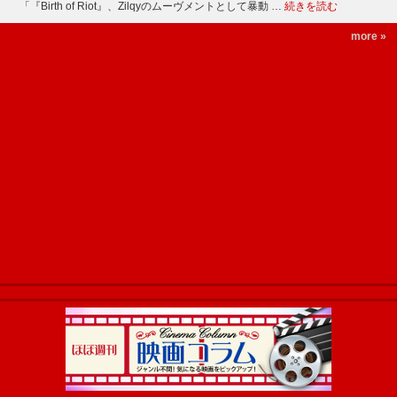
「『Birth of Riot』、Zilqyのムーヴメントとして暴動 …
続きを読む
more »