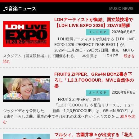
音楽ニュース
MUSIC NEWS
LDHアーティストが集結、国立競技場で
【LDH LIVE-EXPO 2026】2DAYS開催
2026年8月6日
Ｊ－ＰＯＰ
LDH所属アーティストが集結する【LDH LIVE-
EXPO 2026 -PERFECT YEAR BEST-】が、
2026年11月28日・29日の2日間、東京・MUFG
スタジアム（国立競技場）にて開催される。 本公演は、「LDH PE …
続きを
読む
FRUITS ZIPPER、GRe4N BOYZ書き下
ろし「1,2,3,FOOOOUR」MVに自然体の
姿
2026年8月6日
Ｊ－ＰＯＰ
FRUITS ZIPPERが、新曲
「1,2,3,FOOOOUR」を配信リリースし、ミュー
ジックビデオを公開した。 新曲「1,2,3,FOOOOUR」は、GRe4N BOYZによ
る書き下ろし楽曲。電車の中でそれぞれの未来へ向かう人々の姿を …
続きを読
む
マルシィ、古園井寧々が出演する「花火