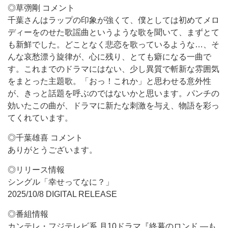
◎草彅剛 コメント
千葉さんはラップの印象が強くて、僕としては初めてメロ
ディーをのせた歌謡曲というような歌を聞いて、まずとて
も新鮮でした。どことなく悲恋を歌っているような…、そ
んな哀愁漂う旋律が、心に残り、とても癖になる一曲で
す。これまでのドラマにはない、少し異質で斬新な雰囲気
をまとった主題歌。「おっ！これか」と思わせる意外性
が、きっと話題を呼ぶのではないかと思います。パンチの
効いたこの曲が、ドラマに新たな刺激を与え、物語を彩っ
てくれています。
◎千葉雄喜 コメント
ありがとうございます。
◎リリース情報
シングル「幸せってなに？」
2025/10/8 DIGITAL RELEASE
◎番組情報
カンテレ・フジテレビ系 月10ドラマ『終幕のロンド —も