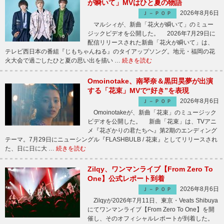
が瞬いて」MVはひと夏の物語
2026年8月6日
Ｊ－ＰＯＰ
マルシィが、新曲「花火が瞬いて」のミュー
ジックビデオを公開した。 2026年7月29日に
配信リリースされた新曲「花火が瞬いて」は、
テレビ西日本の番組『じもちゃんねる』のタイアップソング。地元・福岡の花
火大会で過ごしたひと夏の思い出を描い …
続きを読む
Omoinotake、南琴奈＆黒田昊夢が出演
する「花束」MVで“好き”を表現
2026年8月6日
Ｊ－ＰＯＰ
Omoinotakeが、新曲「花束」のミュージック
ビデオを公開した。 新曲「花束」は、TVアニ
メ『花ざかりの君たちへ』第2期のエンディング
テーマ。7月29日にニューシングル『FLASHBULB / 花束』としてリリースされ
た、日に日に大 …
続きを読む
Zilqy、ワンマンライブ【From Zero To
One】公式レポート到着
2026年8月6日
Ｊ－ＰＯＰ
Zilqyが2026年7月11日、東京・Veats Shibuya
にてワンマンライブ【From Zero To One】を開
催し、そのオフィシャルレポートが到着した。