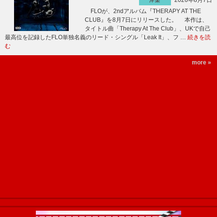
2026年8月7日
洋楽
FLOが、2ndアルバム『THERAPY AT THE
CLUB』を8月7日にリリースした。 本作は、
タイトル曲「Therapy At The Club」、UKで自己
最高位を記録したFLO単独名義のリード・シングル「Leak It」、フ …
続きを読
む
more »