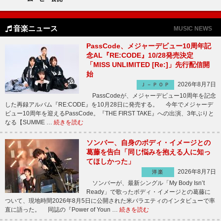
音楽ニュース
MUSIC NEWS
PassCode、メジャーデビュー10周年記
念AL『RE:CODE』10/28発売決定
「MISS UNLIMITED [Re:]」先行配信開
始
2026年8月7日
Ｊ－ＰＯＰ
PassCodeが、メジャーデビュー10周年を記念
した再録アルバム『RE:CODE』を10月28日に発売する。 今年でメジャーデ
ビュー10周年を迎えるPassCode。『THE FIRST TAKE』への出演、3年ぶりと
なる【SUMME …
続きを読む
ソンバー、自身のボディ・イメージとの
葛藤を告白「同じ悩みを抱える人に知っ
てほしかった」
2026年8月7日
洋楽
ソンバーが、最新シングル「My Body Isn’t
Ready」で歌ったボディ・イメージとの葛藤に
ついて、現地時間2026年8月5日に公開された米バラエティのインタビューで率
直に語った。 同誌の『Power of Youn …
続きを読む