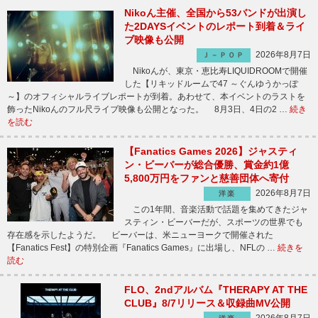
Nikoん主催、全国から53バンドが出演し
た2DAYSイベントのレポート到着＆ライ
ブ映像も公開
2026年8月7日
Ｊ－ＰＯＰ
Nikoんが、東京・恵比寿LIQUIDROOMで開催
した【リキッドルームで47 ～ぐんゆうかっぽ
～】のオフィシャルライブレポートが到着。あわせて、本イベントのラストを
飾ったNikoんのフル尺ライブ映像も公開となった。 8月3日、4日の2 …
続き
を読む
【Fanatics Games 2026】ジャスティ
ン・ビーバーが総合優勝、賞金約1億
5,800万円をファンと慈善団体へ寄付
2026年8月7日
洋楽
この1年間、音楽活動で話題を集めてきたジャ
スティン・ビーバーだが、スポーツの世界でも
存在感を示したようだ。 ビーバーは、米ニューヨークで開催された
【Fanatics Fest】の特別企画『Fanatics Games』に出場し、NFLの …
続きを
読む
FLO、2ndアルバム『THERAPY AT THE
CLUB』8/7リリース＆収録曲MV公開