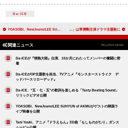
Da-iCE
YOASOBI、NewJeans/LEE SUHYUN of AKMUがゲストの韓国ライブ映像を公開
千葉雄喜、ワーナー所属後初シングル「幸せってなに？」は草彅剛主演ドラマ主題歌に
関連ニュース
RELATED NEWS
Da-iCEが『情熱大陸』出演、10か月にわたってメンバーの奮闘に密
着
Da-iCEがOP主題歌を担当、TVアニメ『モンスターストライク デ
ッドバースリローデッド』
Da-iCE、“五・七・五”の歌詞を楽しめる「Tasty Beating Sound」
リリックビデオ公開
YOASOBI、NewJeans/LEE SUHYUN of AKMUがゲストの韓国ラ
イブ映像を公開
Tani Yuuki、アニメ『ドラえもん』ED曲「もしものがたり」ダンス
ムービー公開