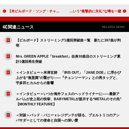
【米ビルボード・ソング・チャート】HUNTR/X「Golden」通算8週目のNo.1、テイト・マクレー初登場3位
テイラー・スウィフト、結婚したら音楽をやめるという“衝撃的に失礼”な噂を一蹴
関連ニュース
RELATED NEWS
【ビルボード】ストリーミング1億回突破曲一覧 新たに387曲が判
明
Mrs. GREEN APPLE「breakfast」自身30曲目のストリーミング累
計1億回再生突破
＜インタビュー＞米津玄師 「IRIS OUT」「JANE DOE」に浮かび
上がる“無意識”の繋がり――『チェンソーマン』との再タッグと、
宇多田ヒカルからの影響
＜インタビュー＞いつか海外フェスのヘッドライナーに――最新ア
ルバムが史上初の快挙、BABYMETALが提示する“METALのその先”
【MONTHLY FEATURE】
＜対談＞バッド・バニーｘレジデンテが語る、プエルトリコのアン
バサダーとしての使命と自国への深い愛