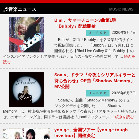
音楽ニュース
MUSIC NEWS
Bimi、サマーチューン3曲第1弾
「Bubbly」配信開始
2026年8月7日
Ｊ－ＰＯＰ
Bimiが、新曲「Bubbly」を各音楽配信サイト
で配信開始した。 「Bubbly」は、9月13日に
開催される【Bimi Live Galley #11 -Bubbly-】の
インスパイアソングとして制作された。日々の不安や不条理に対して …
続きを
読む
Soala、ドラマ『今夜もシリアルキラーと
待ち合わせ』OP曲「Shadow Memory」
MV公開
2026年8月7日
Ｊ－ＰＯＰ
Soalaが、新曲「Shadow Memory」のミュー
ジックビデオを公開した。 「Shadow
Memory」は、横山裕が主演を務めるドラマ『今夜もシリアルキラーと待ち合わ
せ』のオープニング曲。同ドラマは講談社『good!アフタヌーン …
続きを読む
yonige、全国ツアー【yonige tough
love tour】開催決定