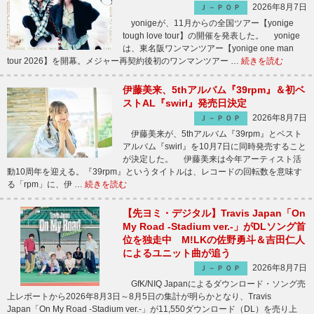
2026年8月7日
Ｊ－ＰＯＰ
yonigeが、11月からの全国ツアー【yonige
tough love tour】の開催を発表した。 yonige
は、東名阪ワンマンツアー【yonige one man
tour 2026】を開幕。メジャー再契約後初のワンマンツアー …
続きを読む
伊藤美来、5thアルバム『39rpm』＆初ベ
ストAL『swirl』発売日決定
2026年8月7日
Ｊ－ＰＯＰ
伊藤美来が、5thアルバム『39rpm』とベスト
アルバム『swirl』を10月7日に同時発売すること
が決定した。 伊藤美来は今年アーティスト活
動10周年を迎える。『39rpm』というタイトルは、レコードの回転数を意味す
る「rpm」に、伊 …
続きを読む
【先ヨミ・デジタル】Travis Japan「On
My Road -Stadium ver.-」がDLソング首
位を独走中 M!LKの佐野勇斗＆吉田仁人
によるユニット曲が追う
2026年8月7日
Ｊ－ＰＯＰ
GfK/NIQ Japanによるダウンロード・ソング売
上レポートから2026年8月3日～8月5日の集計が明らかとなり、Travis
Japan「On My Road -Stadium ver.-」が11,550ダウンロード（DL）を売り上