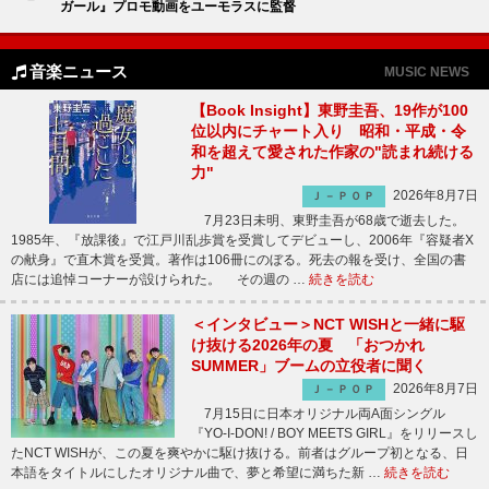
ガール』プロモ動画をユーモラスに監督
音楽ニュース
MUSIC NEWS
【Book Insight】東野圭吾、19作が100
位以内にチャート入り 昭和・平成・令
和を超えて愛された作家の"読まれ続ける
力"
2026年8月7日
Ｊ－ＰＯＰ
7月23日未明、東野圭吾が68歳で逝去した。
1985年、『放課後』で江戸川乱歩賞を受賞してデビューし、2006年『容疑者X
の献身』で直木賞を受賞。著作は106冊にのぼる。死去の報を受け、全国の書
店には追悼コーナーが設けられた。 その週の …
続きを読む
＜インタビュー＞NCT WISHと一緒に駆
け抜ける2026年の夏 「おつかれ
SUMMER」ブームの立役者に聞く
2026年8月7日
Ｊ－ＰＯＰ
7月15日に日本オリジナル両A面シングル
『YO-I-DON! / BOY MEETS GIRL』をリリースし
たNCT WISHが、この夏を爽やかに駆け抜ける。前者はグループ初となる、日
本語をタイトルにしたオリジナル曲で、夢と希望に満ちた新 …
続きを読む