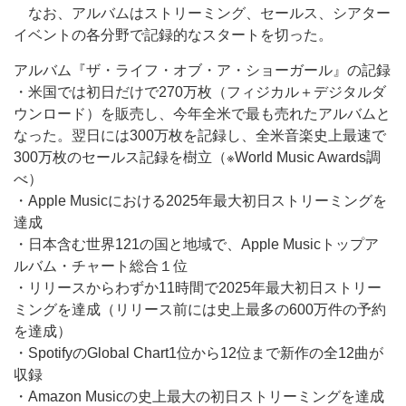
なお、アルバムはストリーミング、セールス、シアター
イベントの各分野で記録的なスタートを切った。
アルバム『ザ・ライフ・オブ・ア・ショーガール』の記録
・米国では初日だけで270万枚（フィジカル＋デジタルダ
ウンロード）を販売し、今年全米で最も売れたアルバムと
なった。翌日には300万枚を記録し、全米音楽史上最速で
300万枚のセールス記録を樹立（※World Music Awards調
べ）
・Apple Musicにおける2025年最大初日ストリーミングを
達成
・日本含む世界121の国と地域で、Apple Musicトップア
ルバム・チャート総合１位
・リリースからわずか11時間で2025年最大初日ストリー
ミングを達成（リリース前には史上最多の600万件の予約
を達成）
・SpotifyのGlobal Chart1位から12位まで新作の全12曲が
収録
・Amazon Musicの史上最大の初日ストリーミングを達成