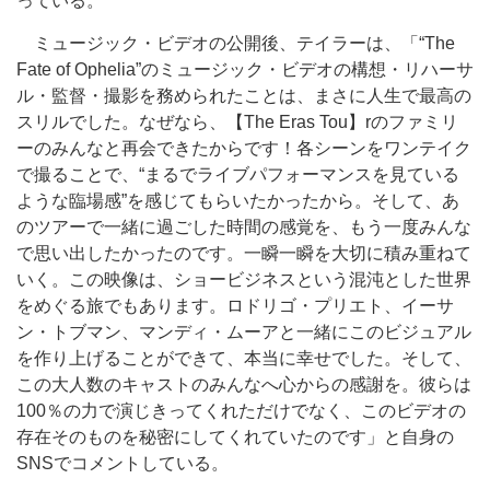
っている。
ミュージック・ビデオの公開後、テイラーは、「“The
Fate of Ophelia”のミュージック・ビデオの構想・リハーサ
ル・監督・撮影を務められたことは、まさに人生で最高の
スリルでした。なぜなら、【The Eras Tou】rのファミリ
ーのみんなと再会できたからです！各シーンをワンテイク
で撮ることで、“まるでライブパフォーマンスを見ている
ような臨場感”を感じてもらいたかったから。そして、あ
のツアーで一緒に過ごした時間の感覚を、もう一度みんな
で思い出したかったのです。一瞬一瞬を大切に積み重ねて
いく。この映像は、ショービジネスという混沌とした世界
をめぐる旅でもあります。ロドリゴ・プリエト、イーサ
ン・トブマン、マンディ・ムーアと一緒にこのビジュアル
を作り上げることができて、本当に幸せでした。そして、
この大人数のキャストのみんなへ心からの感謝を。彼らは
100％の力で演じきってくれただけでなく、このビデオの
存在そのものを秘密にしてくれていたのです」と自身の
SNSでコメントしている。