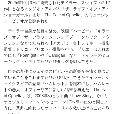
2025年10月3日に発売されたテイラー・スウィフトの12
作目となるスタジオ・アルバム『ザ・ライフ・オブ・ア・
ショーガール』より「The Fate of Ophelia」のミュージッ
ク・ビデオが公開された。
テイラー自身が監督を務め、映画『バービー』『キラー
ズ・オブ・ザ・フラワームーン』『ブロークバック・マウ
ンテン』などで知られる【アカデミー賞】ノミネート撮影
監督ロドリゴ・プリエトが撮影を担当。プリエトはこれま
でにも「Fortnight」や「Cardigan」など、テイラーのミュ
ージック・ビデオでたびたびタッグを組んできた。
自身の創作にシェイクスピアからの影響が色濃く息づい
ていることをこれまでたびたび明かしてきたテイラー。シ
ェイクスピアの悲劇『ハムレット』を題材にし、ハムレッ
トの恋人、オフィーリアに新しい結末を与えた「The Fate
of Ophelia」は、2008年のヒット曲「Love Story」でロミ
オとジュリエットを“ハッピーエンド”へ導いたのと同じよ
うに、悲劇に終わったオフィーリアを救い上げることを歌