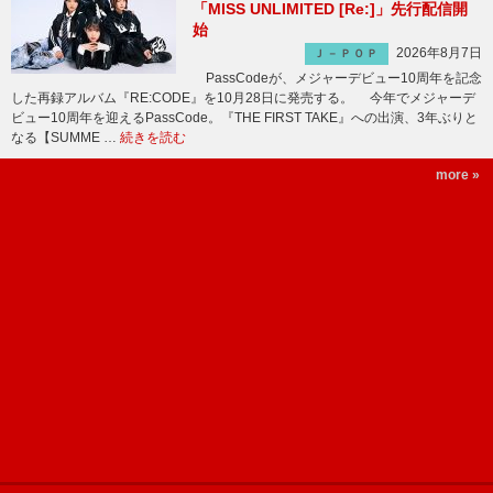
「MISS UNLIMITED [Re:]」先行配信開
始
2026年8月7日
Ｊ－ＰＯＰ
PassCodeが、メジャーデビュー10周年を記念
した再録アルバム『RE:CODE』を10月28日に発売する。 今年でメジャーデ
ビュー10周年を迎えるPassCode。『THE FIRST TAKE』への出演、3年ぶりと
なる【SUMME …
続きを読む
more »