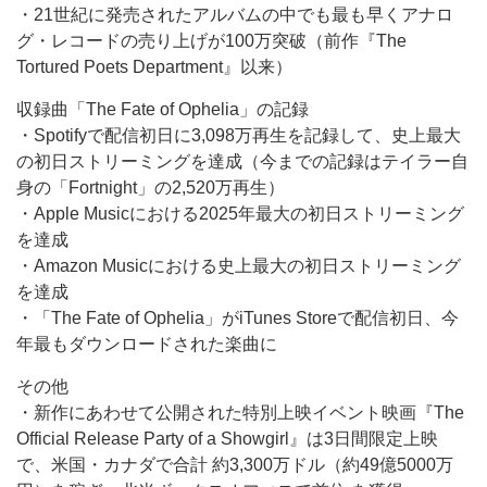
・21世紀に発売されたアルバムの中でも最も早くアナロ
グ・レコードの売り上げが100万突破（前作『The
Tortured Poets Department』以来）
収録曲「The Fate of Ophelia」の記録
・Spotifyで配信初日に3,098万再生を記録して、史上最大
の初日ストリーミングを達成（今までの記録はテイラー自
身の「Fortnight」の2,520万再生）
・Apple Musicにおける2025年最大の初日ストリーミング
を達成
・Amazon Musicにおける史上最大の初日ストリーミング
を達成
・「The Fate of Ophelia」がiTunes Storeで配信初日、今
年最もダウンロードされた楽曲に
その他
・新作にあわせて公開された特別上映イベント映画『The
Official Release Party of a Showgirl』は3日間限定上映
で、米国・カナダで合計 約3,300万ドル（約49億5000万