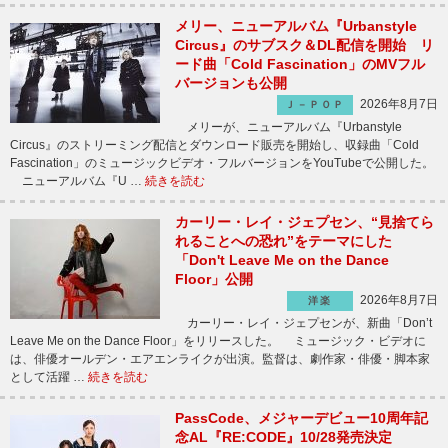
メリー、ニューアルバム『Urbanstyle
Circus』のサブスク＆DL配信を開始 リ
ード曲「Cold Fascination」のMVフル
バージョンも公開
2026年8月7日
Ｊ－ＰＯＰ
メリーが、ニューアルバム『Urbanstyle
Circus』のストリーミング配信とダウンロード販売を開始し、収録曲「Cold
Fascination」のミュージックビデオ・フルバージョンをYouTubeで公開した。
ニューアルバム『U …
続きを読む
カーリー・レイ・ジェプセン、“見捨てら
れることへの恐れ”をテーマにした
「Don't Leave Me on the Dance
Floor」公開
2026年8月7日
洋楽
カーリー・レイ・ジェプセンが、新曲「Don’t
Leave Me on the Dance Floor」をリリースした。 ミュージック・ビデオに
は、俳優オールデン・エアエンライクが出演。監督は、劇作家・俳優・脚本家
として活躍 …
続きを読む
PassCode、メジャーデビュー10周年記
念AL『RE:CODE』10/28発売決定