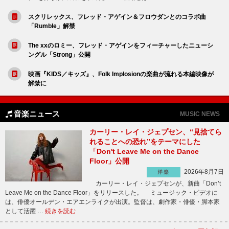
スクリレックス、フレッド・アゲイン＆フロウダンとのコラボ曲
「Rumble」解禁
The xxのロミー、フレッド・アゲインをフィーチャーしたニューシ
ングル「Strong」公開
映画『KIDS／キッズ』、Folk Implosionの楽曲が流れる本編映像が
解禁に
音楽ニュース
MUSIC NEWS
カーリー・レイ・ジェプセン、“見捨てら
れることへの恐れ”をテーマにした
「Don't Leave Me on the Dance
Floor」公開
2026年8月7日
洋楽
カーリー・レイ・ジェプセンが、新曲「Don’t
Leave Me on the Dance Floor」をリリースした。 ミュージック・ビデオに
は、俳優オールデン・エアエンライクが出演。監督は、劇作家・俳優・脚本家
として活躍 …
続きを読む