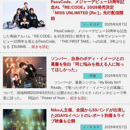
PassCode、メジャーデビュー10周年記
念AL『RE:CODE』10/28発売決定
「MISS UNLIMITED [Re:]」先行配信開
始
2026年8月7日
Ｊ－ＰＯＰ
PassCodeが、メジャーデビュー10周年を記念
した再録アルバム『RE:CODE』を10月28日に発売する。 今年でメジャーデ
ビュー10周年を迎えるPassCode。『THE FIRST TAKE』への出演、3年ぶりと
なる【SUMME …
続きを読む
ソンバー、自身のボディ・イメージとの
葛藤を告白「同じ悩みを抱える人に知っ
てほしかった」
2026年8月7日
洋楽
ソンバーが、最新シングル「My Body Isn’t
Ready」で歌ったボディ・イメージとの葛藤に
ついて、現地時間2026年8月5日に公開された米バラエティのインタビューで率
直に語った。 同誌の『Power of Youn …
続きを読む
Nikoん主催、全国から53バンドが出演し
た2DAYSイベントのレポート到着＆ライ
ブ映像も公開
2026年8月7日
Ｊ－ＰＯＰ