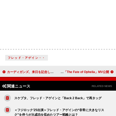
フレッド・アゲイン・・
カーディガンズ、来日を記念して北欧ポップスを特集した特別番組配信
テイラー・スウィフト、ニューALより「The Fate of Ophelia」MV公開
関連ニュース
RELATED NEWS
スケプタ、フレッド・アゲインと「Back 2 Back」で再タッグ
＜フジロック’25出演＞フレッド・アゲインの“非常に大きなリス
ク”を伴うが大成功を収めたツアー戦略とは？