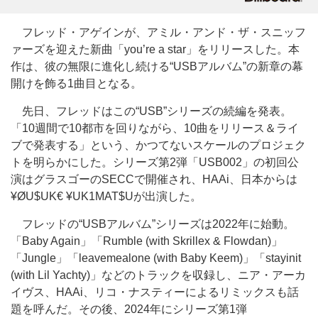
フレッド・アゲインが、アミル・アンド・ザ・スニッフ
ァーズを迎えた新曲「you’re a star」をリリースした。本
作は、彼の無限に進化し続ける“USBアルバム”の新章の幕
開けを飾る1曲目となる。
先日、フレッドはこの“USB”シリーズの続編を発表。
「10週間で10都市を回りながら、10曲をリリース＆ライ
ブで発表する」という、かつてないスケールのプロジェク
トを明らかにした。シリーズ第2弾「USB002」の初回公
演はグラスゴーのSECCで開催され、HAAi、日本からは
¥ØU$UK€ ¥UK1MAT$Uが出演した。
フレッドの“USBアルバム”シリーズは2022年に始動。
「Baby Again」「Rumble (with Skrillex & Flowdan)」
「Jungle」「leavemealone (with Baby Keem)」「stayinit
(with Lil Yachty)」などのトラックを収録し、ニア・アーカ
イヴス、HAAi、リコ・ナスティーによるリミックスも話
題を呼んだ。その後、2024年にシリーズ第1弾