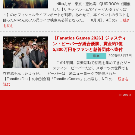
Nikoんが、東京・恵比寿LIQUIDROOMで開催
した【リキッドルームで47 ～ぐんゆうかっぽ
～】のオフィシャルライブレポートが到着。あわせて、本イベントのラストを
飾ったNikoんのフル尺ライブ映像も公開となった。 8月3日、4日の2 …
続き
を読む
【Fanatics Games 2026】ジャスティ
ン・ビーバーが総合優勝、賞金約1億
5,800万円をファンと慈善団体へ寄付
2026年8月7日
洋楽
この1年間、音楽活動で話題を集めてきたジャ
スティン・ビーバーだが、スポーツの世界でも
存在感を示したようだ。 ビーバーは、米ニューヨークで開催された
【Fanatics Fest】の特別企画『Fanatics Games』に出場し、NFLの …
続きを
読む
more »