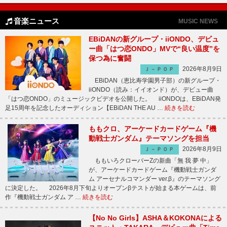
音楽ニュース
MUSIC NEWS
EBiDANの新グループ・iiONDO、デビュ
ー曲「はつ恋ONDO」MVで“良い温度”を
保つ為に奮闘
2026年8月9日
Ｊ－ＰＯＰ
EBiDAN（恵比寿学園男子部）の新グループ・
iiONDO（読み：イイオンド）が、デビュー曲
「はつ恋ONDO」のミュージックビデオを公開した。 iiONDOは、EBiDAN発
足15周年を記念したオーディション【EBiDAN THE AU …
続きを読む
ももクロ、アーケードカードゲーム『機
動戦士ガンダム』テーマソングを担当
2026年8月9日
Ｊ－ＰＯＰ
ももいろクローバーZの新曲「無 我 夢 中」
が、アーケードカードゲーム『機動戦士ガンダ
ム アーセナルコマンダー ver.β』のテーマソング
に決定した。 2026年8月下旬よりオープンβテストが始まる本ゲームは、前
作『機動戦士ガンダム ア …
続きを読む
【No No Girls】ASHA＆KOKONAによる