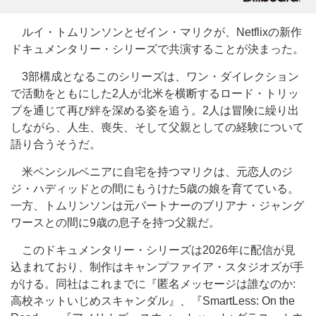
ルイ・トムリンソンとゼイン・マリクが、Netflixの新作
ドキュメンタリー・シリーズで共演することが決まった。
3部構成となるこのシリーズは、ワン・ダイレクション
で活動をともにした2人が北米を横断するロード・トリッ
プを通じて再び絆を深める姿を追う。2人は冒険に繰り出
しながら、人生、喪失、そして父親としての経験について
語り合うそうだ。
米ペンシルベニアに自宅を持つマリクは、元恋人のジ
ジ・ハディッドとの間にもうけた5歳の娘を育てている。
一方、トムリンソンは元パートナーのブリアナ・ジャング
ワースとの間に9歳の息子を持つ父親だ。
このドキュメンタリー・シリーズは2026年に配信が見
込まれており、制作はキャンプファイア・スタジオズが手
がける。同社はこれまでに『匿名メッセージは誰なのか:
高校ネットいじめスキャンダル』、『SmartLess: On the