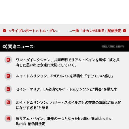
＜ライブレポート＞トム・グレナン初単独公演で魅せた、進化し続ける表現者の姿──力強い声に宿る人生の輝き
霜降り明星・せいや「夢は紅白！」、本名“石川晟也”名義でデビュー曲「オカンのLINE」配信決定
関連ニュース
RELATED NEWS
ワン・ダイレクション、共同声明でリアム・ペインを追悼「彼と共
有した思い出は永遠に大切にしていく」
ルイ・トムリンソン、3rdアルバムを準備中「すごくいい感じ」
ゼイン・マリク、LA公演でルイ・トムリンソンと“再会”を果たす
ルイ・トムリンソン、ハリー・スタイルズとの交際の陰謀は“個人的
になりすぎる”と語る
故リアム・ペイン、遺作の一つとなったNetflix『Building the
Band』配信日決定