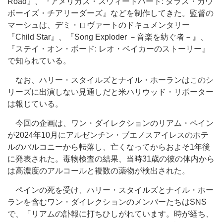
Road』、『アメリカズ・スウィートハート: ダラス・カウ
ボーイズ・チアリーダーズ』などを制作してきた。監督の
マーシュは、デミ・ロヴァートのドキュメンタリー
『Child Star』、『Song Exploder －音楽を紡ぐ者－』、
『ステイ・オン・ボード: レオ・ベイカーのストーリー』
で知られている。
なお、ハリー・スタイルズとナイル・ホーランはこのシ
リーズに出演しない見通しだと米ハリウッド・リポーター
は報じている。
今回の企画は、ワン・ダイレクションのリアム・ペイン
が2024年10月にアルゼンチン・ブエノスアイレスのホテ
ルのバルコニーから転落し、亡くなってからおよそ1年後
に発表された。毒物検査の結果、当時31歳の彼の体内から
は高濃度のアルコールと複数の薬物が検出された。
ペインの死を受け、ハリー・スタイルズとナイル・ホー
ランを含むワン・ダイレクションのメンバーたちはSNS
で、「リアムの訃報に打ちひしがれています。時が経ち、