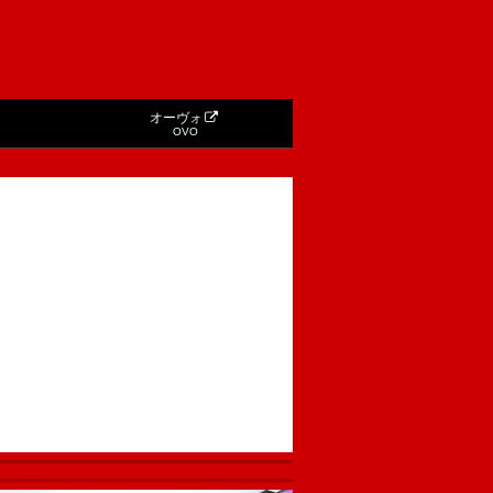
オーヴォ
OVO