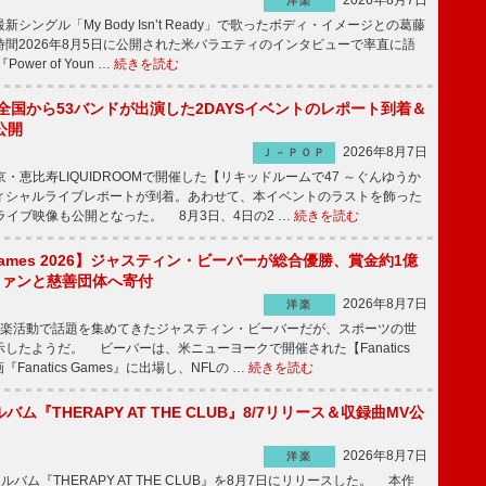
2026年8月7日
洋楽
ングル「My Body Isn’t Ready」で歌ったボディ・イメージとの葛藤
間2026年8月5日に公開された米バラエティのインタビューで率直に語
wer of Youn …
続きを読む
、全国から53バンドが出演した2DAYSイベントのレポート到着＆
公開
2026年8月7日
Ｊ－ＰＯＰ
京・恵比寿LIQUIDROOMで開催した【リキッドルームで47 ～ぐんゆうか
ィシャルライブレポートが到着。あわせて、本イベントのラストを飾った
尺ライブ映像も公開となった。 8月3日、4日の2 …
続きを読む
s Games 2026】ジャスティン・ビーバーが総合優勝、賞金約1億
をファンと慈善団体へ寄付
2026年8月7日
洋楽
楽活動で話題を集めてきたジャスティン・ビーバーだが、スポーツの世
したようだ。 ビーバーは、米ニューヨークで開催された【Fanatics
『Fanatics Games』に出場し、NFLの …
続きを読む
ルバム『THERAPY AT THE CLUB』8/7リリース＆収録曲MV公
2026年8月7日
洋楽
ルバム『THERAPY AT THE CLUB』を8月7日にリリースした。 本作