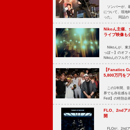
ソンバーが、最新シ
について、現地時
った。 同誌の『Po
Nikoん主催
ライブ映像も
Nikoんが、東
っぽ～】のオフ
Nikoんのフル
【Fanatic
5,800万円
この1年間、音
界でも存在感を示
Fest】の特別企画
FLO、2ndア
開
FLOが、2ndア