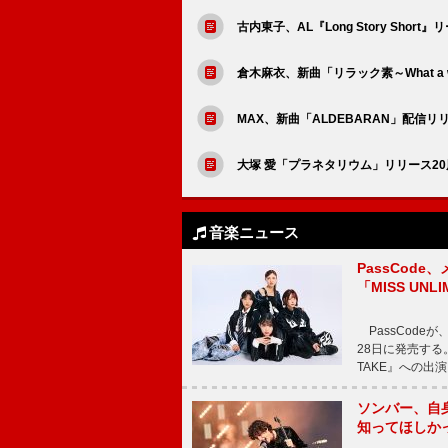
古内東子、AL『Long Story Sh
倉木麻衣、新曲「リラック素～What a wo
MAX、新曲「ALDEBARAN」配信リ
大塚 愛「プラネタリウム」リリース2
音楽ニュース
PassCode
「MISS UNL
PassCode
28日に発売する。
TAKE』への出
ソンバー、自
知ってほしか