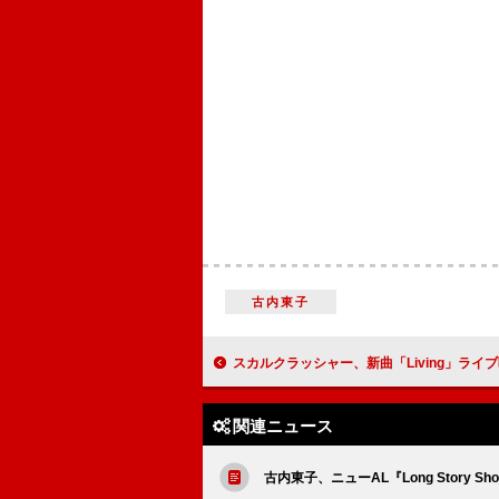
古内東子
スカルクラッシャー、新曲「Living」ライ
関連ニュース
古内東子、ニューAL『Long Story 