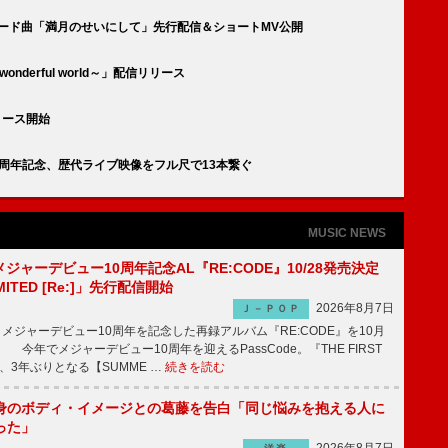
ort』リード曲「満月のせいにして」先行配信＆ショートMV公開
nderful world～」配信リリース
リース開始
0周年記念、歴代ライブ映像をフル尺で13本繋ぐ
MUSIC NEWS
、メジャーデビュー10周年記念AL『RE:CODE』10/28発売決定
IMITED [Re:]」先行配信開始
2026年8月7日
Ｊ－ＰＯＰ
が、メジャーデビュー10周年を記念した再録アルバム『RE:CODE』を10月
 今年でメジャーデビュー10周年を迎えるPassCode。『THE FIRST
演、3年ぶりとなる【SUMME …
続きを読む
身のボディ・イメージとの葛藤を告白「同じ悩みを抱える人に
った」