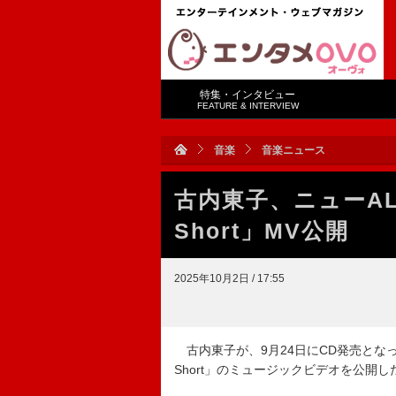
特集・インタビュー
FEATURE & INTERVIEW
音楽
音楽ニュース
古内東子、ニューALタ
Short」MV公開
2025年10月2日 / 17:55
古内東子が、9月24日にCD発売となった
Short」のミュージックビデオを公開し