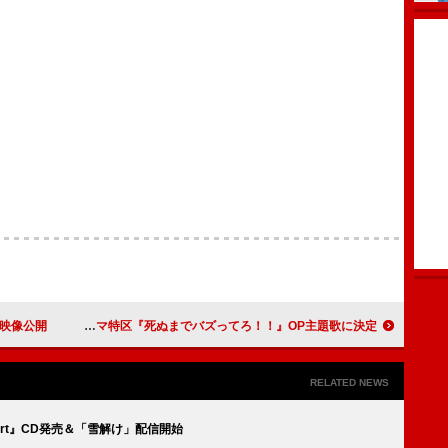
ブ映像公開
まふまふ、最新曲がMBSドラマ特区『死ぬまでバズってろ！！』OP主題歌に決定
RELATED NEWS
Short』CD発売＆「雪解け」配信開始