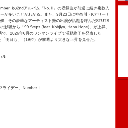
er_iの2ndアルバム『No. II』の収録曲が前週に続き複数入
ーが多いことがわかる。また、9月23日に神奈川・Kアリーナ
を開催、その豪華なアーティスト勢の出演が話題を呼んだSTUTS
から「99 Steps (feat. Kohjiya, Hana Hope)」が上昇。
YO）公演で、2026年6月のワンマンライブで活動終了を発表した
った「明日も」（19位）が前週より大きな上昇を見せた。
カル
E
イデー」Number_i