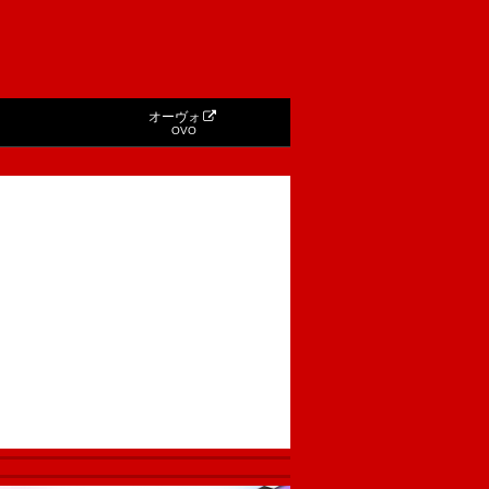
オーヴォ
OVO