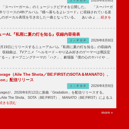
2026年8月8日
Ｊ－ＰＯＰ
「スーパーガール」のミュージックビデオを公開した。 「スーパーガ
2年リリースの4thアルバム『瞳へ落ちるよレコード』に収録されている楽
んのボーカル表現を引き出した一曲となっている。 あいみょ …
続きを
ューAL『私雨に夏の灯を知る』収録内容発表
2026年8月8日
Ｊ－ＰＯＰ
月19日にリリースするニューアルバム『私雨に夏の灯を知る』の収録内
 収録曲は、TVアニメ『ヘルモード～やり込み好きのゲーマーは廃設定
する～』オープニングテーマの「ハク」、劇場版『僕の心のヤバイや …
avage（Aile The Shota／BE:FIRSTのSOTA＆MANATO）、
tion」配信リリース
2026年8月8日
Ｊ－ＰＯＰ
Savageが、2026年8月12日に新曲「Gradation」を配信リリースする。
le The Shota、SOTA（BE:FIRST）、MANATO（BE:FIRST）によるユ
続きを読む
more »