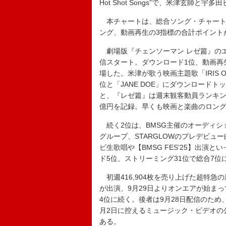
Hot Shot Songs”で、米津玄師と
本チャートは、総合ソング・チャート“JA
ング、動画再生の3指標の合計ポイント
劇場版『チェンソーマン レゼ篇』のエン
信スタート。ダウンロード1位、動画再
場した。米津が歌う映画主題歌「IRIS 
位と「JANE DOE」にダウンロード
と、『レゼ篇』は週末観客動員ランキング
億円を記録。早くも映画と楽曲のロン
続く2位は、BMSG主催のオーディション
グループ、STARGLOWのプレデビュー曲
ビ生歌唱や【BMSG FES’25】出
ド5位、ストリーミング31位で総合7
初週416,904枚を売り上げた超特急の新曲「
が出演、9月29日よりオンエアが始まっ
4位に続く。後者は9月28日配信のため
月2日に控えるミュージック・ビデオの
ある。