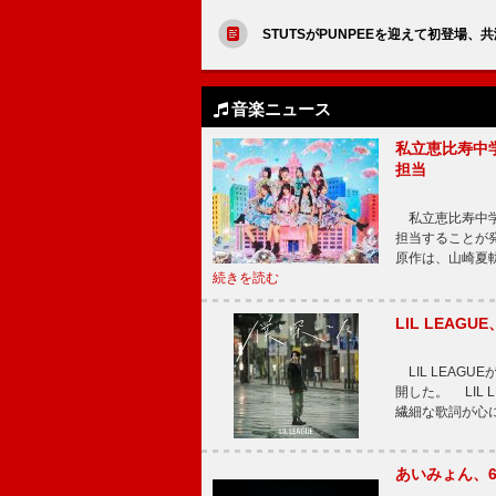
STUTSがPUNPEEを迎えて初登場、共
音楽ニュース
私立恵比寿中
担当
私立恵比寿中学
担当することが
原作は、山崎夏
続きを読む
LIL LEA
LIL LEAG
開した。 LIL
繊細な歌詞が心
あいみょん、