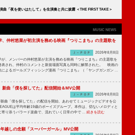
演曲「夜を使いはたして」を生演奏と共に披露 ＜THE FIRST TAKE＞
MUSIC NEWS
学、仲村悠菜が初主演を務める映画『つりこまち』の主題歌を
2026年8月8日
Ｊ－ＰＯＰ
が、メンバーの仲村悠菜が主演を務める映画『つりこまち』の主題歌を
発表され、仲村のコメントと新規場面写真も同時に解禁された。 映画の
軌によるガールズフィッシング漫画『つりこまち』（「ヤングガンガン …
GUE、新曲「僕を探してた」配信開始＆MV公開
2026年8月8日
Ｊ－ＰＯＰ
UEが新曲「僕を探してた」の配信を開始、あわせてミュージックビデオを公
 LEAGUEは平均年齢19歳のボーイズグループ。本作は、切ないメロディと
に寄り添うバラード楽曲で、流れていく日常の中で …
続きを読む
6年越しの念願「スーパーガール」MV公開