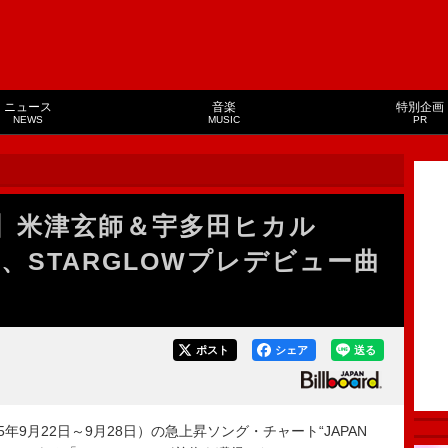
ニュース
音楽
特別企画
NEWS
MUSIC
PR
ongs】米津玄師＆宇多田ヒカル
位、STARGLOWプレデビュー曲
ポスト
シェア
送る
5年9月22日～9月28日）の急上昇ソング・チャート“JAPAN