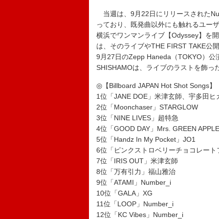
当週は、9月22日にリリースされたNumb
っており、既発曲以外にも触れるユーザ
横浜でワンマンライブ【Odyssey】
は、そのライブやTHE FIRST TAKE公開の影響
9月27日のZepp Haneda（TOK
SHISHAMOは、ライブのラストを飾
◎【Billboard JAPAN Hot Shot Songs】
1位「JANE DOE」米津玄師、宇多田ヒ
2位「Moonchaser」STARGLOW
3位「NINE LIVES」超特急
4位「GOOD DAY」Mrs. GREEN APPL
5位「Handz In My Pocket」JO1
6位「ピンクストロベリーチョコレートフラ
7位「IRIS OUT」米津玄師
8位「万有引力」福山雅治
9位「ATAMI」Number_i
10位「GALA」XG
11位「LOOP」Number_i
12位「KC Vibes」Number_i