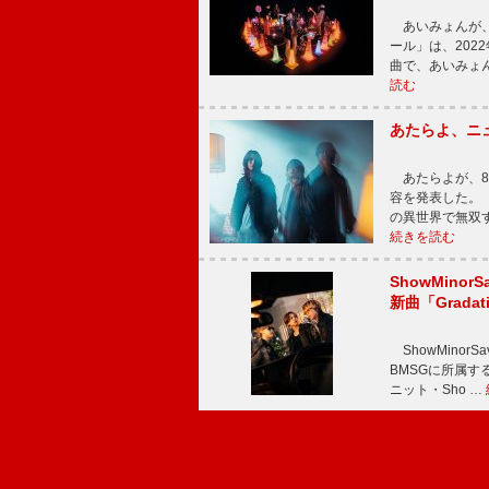
あいみょんが、
ール」は、202
曲で、あいみょ
読む
あたらよ、ニ
あたらよが、8
容を発表した。
の異世界で無双
続きを読む
ShowMinorS
新曲「Grada
ShowMinor
BMSGに所属するAi
ニット・Sho …