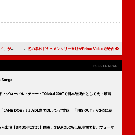
とバカ猫」が初登場
玉森裕太（Kis-My-Ft2）、自身初の単独ドキュメンタリー番組がPrime Videoで配信
RELATED NEWS
t Songs
ド・グローバル・チャート“Global 200”で日本語楽曲として史上最高
ANE DOE」3.3万DL超でDLソング首位 「IRIS OUT」が2位に続
HANAら出演【BMSG FES'25】閉幕、STARGLOWは観客前で初パフォーマ