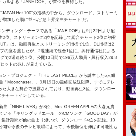
宇多田ヒカルよる「JANE DOE」が首位を獲得した。
PAN Hot 100”の指標の中から、ダウンロード、ストリーミ
が増加した順に並べた“急上昇楽曲チャート”だ。
ディング・テーマである「JANE DOE」は9月22日より配
生2位、ストリーミング2位を記録して総合チャート2位に初登
OUT」は、動画再生とストリーミング指標で1位、DL指標は2
トップの座を渡したが、2週連続で総合1位に。興行通信社による
で2週連続１位、公開10日間で196万人動員・興行収入29.8
グヒットの兆しが見えている。
・プロジェクト『THE LAST PIECE』から誕生した5人組
「Moonchaser」。9月19日の最終回放送以降、すでにテレ
演といった大きな舞台で披露されており、動画再生3位、ダウンロー
位にチャートインしている。
NINE LIVES」が3位、Mrs. GREEN APPLEの大森元貴
ている「キリングッドエール」のCMソング「GOOD DAY」が
、集計期間が他の曲より短いが、ダウンロード4位を記録。10
公開や今後のテレビ歌唱によって、今後順位を伸ばす可能性も