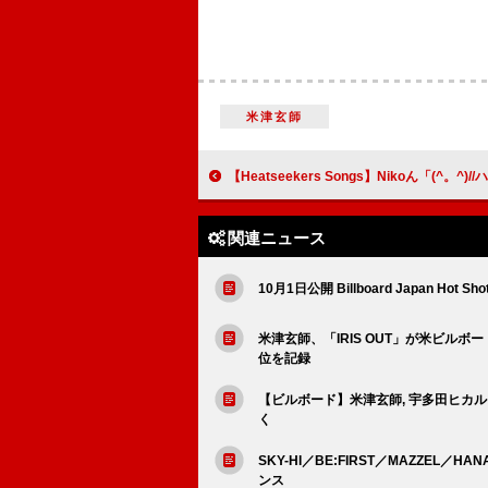
米津玄師
【Heatseekers Songs】Nikoん「(^。^)//ハイ」が初の首位獲得 肘打ち動画が話題の「犬
関連ニュース
10月1日公開 Billboard Japan Hot Sho
米津玄師、「IRIS OUT」が米ビルボー
位を記録
【ビルボード】米津玄師, 宇多田ヒカル「J
く
SKY-HI／BE:FIRST／MAZZEL／
ンス