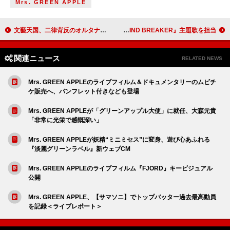
Mrs. GREEN APPLE
文藝天国、二律背反のオルタナティブ・アート「ふたごのたましい」リリース
BE:FIRST、JUNONが出演する映画『WIND BREAKER』主題歌を担当
関連ニュース
RELATED NEWS
Mrs. GREEN APPLEのライブフィルム＆ドキュメンタリーのムビチ
ケ販売へ、パンフレット付きなども登場
Mrs. GREEN APPLEが「グリーンアップル大使」に就任、大森元貴
「非常に光栄で感慨深い」
Mrs. GREEN APPLEが妖精“ミニミセス”に変身、遊び心あふれる
『淡麗グリーンラベル』新ウェブCM
Mrs. GREEN APPLEのライブフィルム『FJORD』キービジュアル
公開
Mrs. GREEN APPLE、【サマソニ】でトップバッター過去最高動員
を記録＜ライブレポート＞