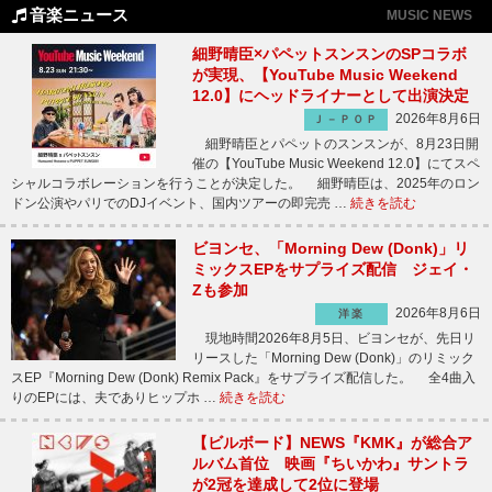
音楽ニュース
MUSIC NEWS
細野晴臣×パペットスンスンのSPコラボ
が実現、【YouTube Music Weekend
12.0】にヘッドライナーとして出演決定
2026年8月6日
Ｊ－ＰＯＰ
細野晴臣とパペットのスンスンが、8月23日開
催の【YouTube Music Weekend 12.0】にてスペ
シャルコラボレーションを行うことが決定した。 細野晴臣は、2025年のロン
ドン公演やパリでのDJイベント、国内ツアーの即完売 …
続きを読む
ビヨンセ、「Morning Dew (Donk)」リ
ミックスEPをサプライズ配信 ジェイ・
Zも参加
2026年8月6日
洋楽
現地時間2026年8月5日、ビヨンセが、先日リ
リースした「Morning Dew (Donk)」のリミック
スEP『Morning Dew (Donk) Remix Pack』をサプライズ配信した。 全4曲入
りのEPには、夫でありヒップホ …
続きを読む
【ビルボード】NEWS『KMK』が総合ア
ルバム首位 映画『ちいかわ』サントラ
が2冠を達成して2位に登場