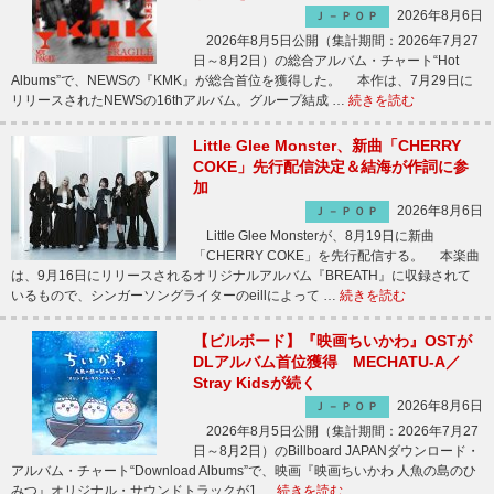
2026年8月6日
Ｊ－ＰＯＰ
2026年8月5日公開（集計期間：2026年7月27
日～8月2日）の総合アルバム・チャート“Hot
Albums”で、NEWSの『KMK』が総合首位を獲得した。 本作は、7月29日に
リリースされたNEWSの16thアルバム。グループ結成 …
続きを読む
Little Glee Monster、新曲「CHERRY
COKE」先行配信決定＆結海が作詞に参
加
2026年8月6日
Ｊ－ＰＯＰ
Little Glee Monsterが、8月19日に新曲
「CHERRY COKE」を先行配信する。 本楽曲
は、9月16日にリリースされるオリジナルアルバム『BREATH』に収録されて
いるもので、シンガーソングライターのeillによって …
続きを読む
【ビルボード】『映画ちいかわ』OSTが
DLアルバム首位獲得 MECHATU-A／
Stray Kidsが続く
2026年8月6日
Ｊ－ＰＯＰ
2026年8月5日公開（集計期間：2026年7月27
日～8月2日）のBillboard JAPANダウンロード・
アルバム・チャート“Download Albums”で、映画『映画ちいかわ 人魚の島のひ
みつ』オリジナル・サウンドトラックが1 …
続きを読む