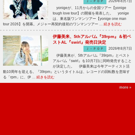
2026年8月7日
Ｊ－ＰＯＰ
yonigeが、11月からの全国ツアー【yonige
tough love tour】の開催を発表した。 yonige
は、東名阪ワンマンツアー【yonige one man
tour 2026】を開幕。メジャー再契約後初のワンマンツアー …
続きを読む
伊藤美来、5thアルバム『39rpm』＆初ベ
ストAL『swirl』発売日決定
2026年8月7日
Ｊ－ＰＯＰ
伊藤美来が、5thアルバム『39rpm』とベスト
アルバム『swirl』を10月7日に同時発売すること
が決定した。 伊藤美来は今年アーティスト活
動10周年を迎える。『39rpm』というタイトルは、レコードの回転数を意味す
る「rpm」に、伊 …
続きを読む
more »