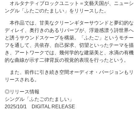
オルタナティブロックユニット＝文藝天国が、ニューシ
ングル「ふたごのたましい」をリリースした。
本作品では、甘美なクリーンギターサウンドと夢幻的な
ディレイ、奥行きのあるリバーブが、浮遊感漂う詩世界へ
と誘うサウンドスケープを構築。「ふたご」というモチー
フを通して、共依存、自己探求、切望といったテーマを描
き、アートワークでは、幾何学的な建築美と、水滴の有機
的な曲線が示す二律背反の視覚的表現を行ったという。
また、前作に引き続き空間オーディオ・バージョンもリ
リースされる。
◎リリース情報
シングル「ふたごのたましい」
2025/10/1 DIGITAL RELEASE