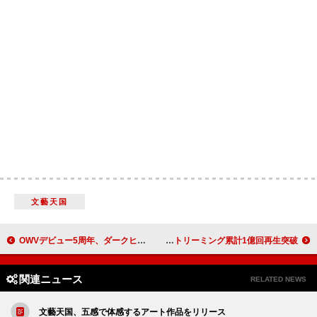
文藝天国
OWVデビュー5周年、ダークヒーローのような闘志を「BLACK CROWN」MVで表現
BE:FIRST「夢中」自身最速でストリーミング累計1億回再生突破
関連ニュース
RELATED NEWS
文藝天国、五感で体感するアート作品をリリース