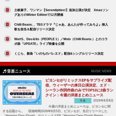
土岐麻子、ワンマン【Serendipities!】追加公演が決定 Xmasソン
グありのWinter Editionで12月開催
Chilli Beans. 、TBSドラマ『じゃあ、あんたが作ってみろよ』挿入
歌を担当＆配信リリース決定
WurtS、Deu＆Ito（PEOPLE 1）／Moto（Chilli Beans.）とのコラ
ボ曲「UPDATE」ライブ映像を公開
くじら、新曲「いのちのパレヱド」配信&シングルリリース決定
音楽ニュース
MUSIC NEWS
ビヨンセがリミックスEPをサプライズ配
信、ウィーザーの来日公演決定、エド・
シーラン作詞作曲のみでTOP10に2曲ラン
クイン：今週の洋楽まとめニュース
2026年8月8日
洋楽
今週の洋楽まとめニュースは、ビヨンセに関
する話題から。 現地時間2026年8月5日、ビヨンセが、先日リリースした
「Morning Dew (Donk)」のリミックスEP『Morning Dew (Donk) Remix