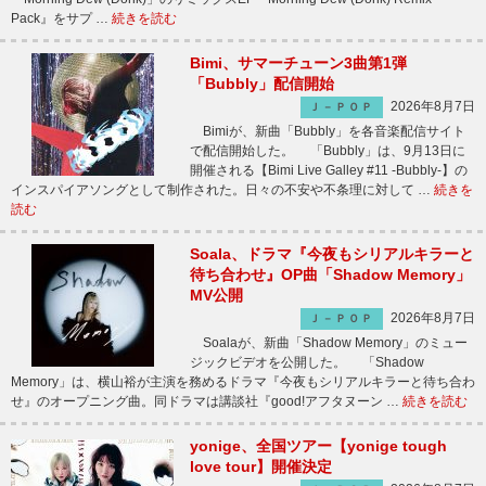
Pack』をサプ …
続きを読む
Bimi、サマーチューン3曲第1弾
「Bubbly」配信開始
2026年8月7日
Ｊ－ＰＯＰ
Bimiが、新曲「Bubbly」を各音楽配信サイト
で配信開始した。 「Bubbly」は、9月13日に
開催される【Bimi Live Galley #11 -Bubbly-】の
インスパイアソングとして制作された。日々の不安や不条理に対して …
続きを
読む
Soala、ドラマ『今夜もシリアルキラーと
待ち合わせ』OP曲「Shadow Memory」
MV公開
2026年8月7日
Ｊ－ＰＯＰ
Soalaが、新曲「Shadow Memory」のミュー
ジックビデオを公開した。 「Shadow
Memory」は、横山裕が主演を務めるドラマ『今夜もシリアルキラーと待ち合わ
せ』のオープニング曲。同ドラマは講談社『good!アフタヌーン …
続きを読む
yonige、全国ツアー【yonige tough
love tour】開催決定