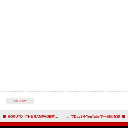
REJAY
HOKUTO（THE RAMPAGE吉野北人）、新曲「ふたりでいようか」MVは“鹿とふたりで過ごす物語”
羊文学、チケット即完となった10/10開催の武道館ライブDay2をYouTubeで一部生配信