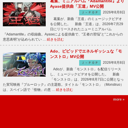
葛葉、ミニアルバム『Adamantite』より
Ayase提供曲「王道」MV公開
2026年8月8日
Ｊ－ＰＯＰ
葛葉が、新曲「王道」のミュージックビデオ
を公開した。 新曲「王道」は、2026年7月29
日にリリースされたニューミニアルバム
『Adamantite』の収録曲。Ayaseによる提供曲で、“王者の苦悩”と“これからの
意思表明”が込められてい …
続きを読む
Ado、ビビッドでエネルギッシュな「モ
ンストロ」MV公開
2026年8月8日
Ｊ－ＰＯＰ
Adoが、新曲「モンストロ」を配信リリース
し、ミュージックビデオを公開した。 新曲
「モンストロ」は、2026年8月7日に公開となっ
た実写映画『ブルーロック』の主題歌。タイトル「モンストロ」（Monstruo）
は、スペイン語で「怪物」の意 …
続きを読む
more »