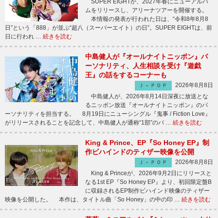
SUPER EIGHTが、2027年春にニューアルバ
ムをリリースし、アリーナツアーを開催する。
本情報の発表が行われた日は、“令和8年8月8
日”という「888」が並ぶ“超八（スーパーエイト）の日”。SUPER EIGHTは、前
日に行われ …
続きを読む
中島健人が『オールナイトニッポン』パ
ーソナリティ、人生相談を受け『遊戯
王』の話をするコーナーも
2026年8月8日
Ｊ－ＰＯＰ
中島健人が、2026年8月14日深夜に放送とな
るニッポン放送『オールナイトニッポン』のパ
ーソナリティを担当する。 8月19日にニューシングル『鬼事 / Fiction Love』
がリリースされることを記念して、中島健人が通称“1部”のパ …
続きを読む
King & Prince、EP『So Honey EP』制
作ビハインドのティザー映像を公開
2026年8月8日
Ｊ－ＰＯＰ
King & Princeが、2026年9月2日にリリースと
なる1st EP『So Honey EP』より、初回限定盤B
に収録されるEP制作ビハインド映像のティザー
映像を公開した。 本作は、タイトル曲「So Honey」の中の印 …
続きを読む