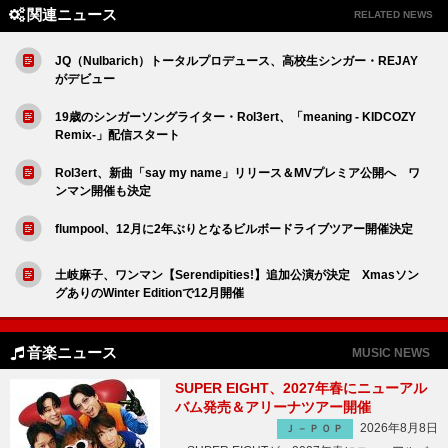
関連ニュース
RELATED NEWS
JQ（Nulbarich）トータルプロデュース、高校生シンガー・REJAY
がデビュー
19歳のシンガーソングライター・Rol3ert、「meaning - KIDCOZY
Remix-」配信スタート
Rol3ert、新曲「say my name」リリース＆MVプレミア公開へ ワ
ンマン開催も決定
flumpool、12月に2年ぶりとなるビルボードライブツアー開催決定
土岐麻子、ワンマン【Serendipities!】追加公演が決定 Xmasソン
グありのWinter Editionで12月開催
音楽ニュース
MUSIC NEWS
SUPER EIGHT、2027年春にニューアル
バム発売＆アリーナツアー開催
2026年8月8日
Ｊ－ＰＯＰ