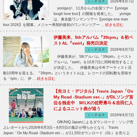
2026年8月7日
Ｊ－ＰＯＰ
yonigeが、11月からの全国ツアー【yonige
tough love tour】の開催を発表した。 yonige
は、東名阪ワンマンツアー【yonige one man
tour 2026】を開幕。メジャー再契約後初のワンマンツアー …
続きを読む
伊藤美来、5thアルバム『39rpm』＆初ベ
ストAL『swirl』発売日決定
2026年8月7日
Ｊ－ＰＯＰ
伊藤美来が、5thアルバム『39rpm』とベスト
アルバム『swirl』を10月7日に同時発売すること
が決定した。 伊藤美来は今年アーティスト活
動10周年を迎える。『39rpm』というタイトルは、レコードの回転数を意味す
る「rpm」に、伊 …
続きを読む
【先ヨミ・デジタル】Travis Japan「On
My Road -Stadium ver.-」がDLソング首
位を独走中 M!LKの佐野勇斗＆吉田仁人
によるユニット曲が追う
2026年8月7日
Ｊ－ＰＯＰ
GfK/NIQ Japanによるダウンロード・ソング売
上レポートから2026年8月3日～8月5日の集計が明らかとなり、Travis
Japan「On My Road -Stadium ver.-」が11,550ダウンロード（DL）を売り上