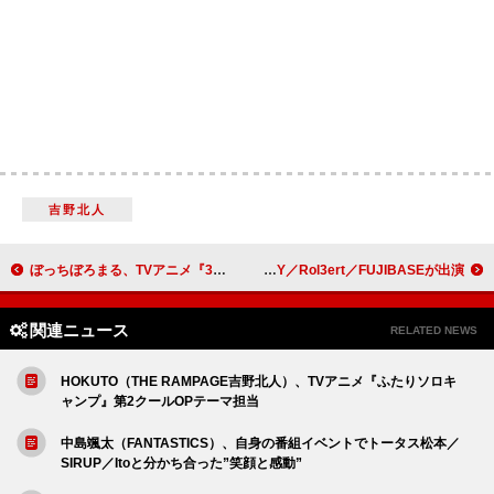
吉野北人
ぼっちぼろまる、TVアニメ『3年Z組銀八先生』OP曲「桜風」CDジャケットアートワーク公開
ショーケースライヴ【J-WAVE 81 BEGINNINGS GIG】10/27開催決定、REJAY／Rol3ert／FUJIBASEが出演
関連ニュース
RELATED NEWS
HOKUTO（THE RAMPAGE吉野北人）、TVアニメ『ふたりソロキ
ャンプ』第2クールOPテーマ担当
中島颯太（FANTASTICS）、自身の番組イベントでトータス松本／
SIRUP／Itoと分かち合った”笑顔と感動”