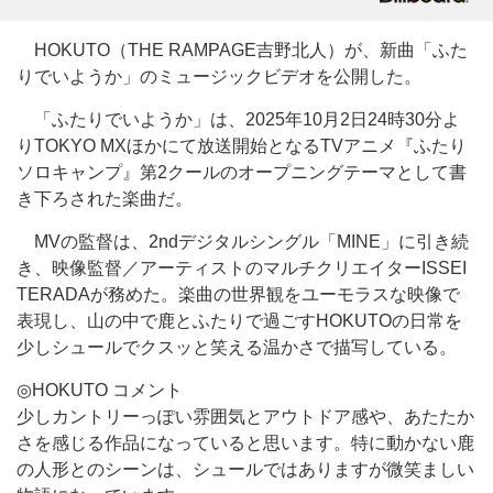
HOKUTO（THE RAMPAGE吉野北人）が、新曲「ふた
りでいようか」のミュージックビデオを公開した。
「ふたりでいようか」は、2025年10月2日24時30分よ
りTOKYO MXほかにて放送開始となるTVアニメ『ふたり
ソロキャンプ』第2クールのオープニングテーマとして書
き下ろされた楽曲だ。
MVの監督は、2ndデジタルシングル「MINE」に引き続
き、映像監督／アーティストのマルチクリエイターISSEI
TERADAが務めた。楽曲の世界観をユーモラスな映像で
表現し、山の中で鹿とふたりで過ごすHOKUTOの日常を
少しシュールでクスッと笑える温かさで描写している。
◎HOKUTO コメント
少しカントリーっぽい雰囲気とアウトドア感や、あたたか
さを感じる作品になっていると思います。特に動かない鹿
の人形とのシーンは、シュールではありますが微笑ましい