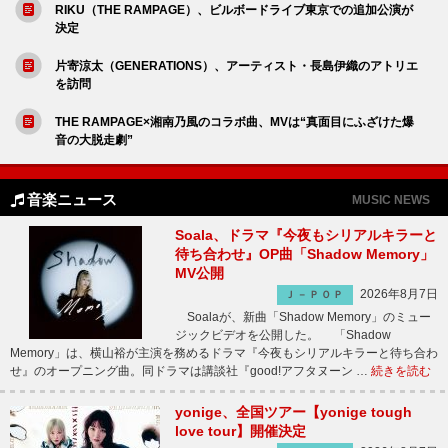
RIKU（THE RAMPAGE）、ビルボードライブ東京での追加公演が
決定
片寄涼太（GENERATIONS）、アーティスト・長島伊織のアトリエ
を訪問
THE RAMPAGE×湘南乃風のコラボ曲、MVは“真面目にふざけた爆
音の大脱走劇”
音楽ニュース
MUSIC NEWS
Soala、ドラマ『今夜もシリアルキラーと
待ち合わせ』OP曲「Shadow Memory」
MV公開
2026年8月7日
Ｊ－ＰＯＰ
Soalaが、新曲「Shadow Memory」のミュー
ジックビデオを公開した。 「Shadow
Memory」は、横山裕が主演を務めるドラマ『今夜もシリアルキラーと待ち合わ
せ』のオープニング曲。同ドラマは講談社『good!アフタヌーン …
続きを読む
yonige、全国ツアー【yonige tough
love tour】開催決定