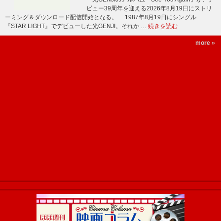
ビュー39周年を迎える2026年8月19日にストリ
ーミング＆ダウンロード配信開始となる。 1987年8月19日にシングル
『STAR LIGHT』でデビューした光GENJI。それか …
続きを読む
more »