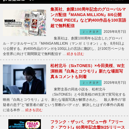
集英社、創業100周年記念のグローバルマ
ンガ配信『MANGA MILLION』8/6公開
『ONE PIECE』など約400作品を100言語
超で無料配信
2026年8月7日
Ｊ－ＰＯＰ
集英社は、創業100周年を記念したグローバ
ル・デジタルサービス『MANGA MILLION（マンガ ミリオン）』を、8月6日よ
り公開する。約400作品のマンガを100以上の言語に翻訳し、計100万ページを
全世界に向けて期間限定で無料配信す …
続きを読む
松村北斗（SixTONES）×今田美桜、W主
演映画『白鳥とコウモリ』新たな場面写
真＆コメントも到着
2026年8月7日
Ｊ－ＰＯＰ
東野圭吾の同名小説を、松村北斗
（SixTONES）と今田美桜のW主演で実写化する
映画『白鳥とコウモリ』より、新たな場面写真が解禁された。 殺人事件の“容
疑者の息子”と“被害者の娘”という禁断のバディが、解決したはずの事件の真相
に迫る本作 …
続きを読む
フランク・ザッパ、デビュー作『フリー
ク・アウト!』60周年記念盤9/25リリース