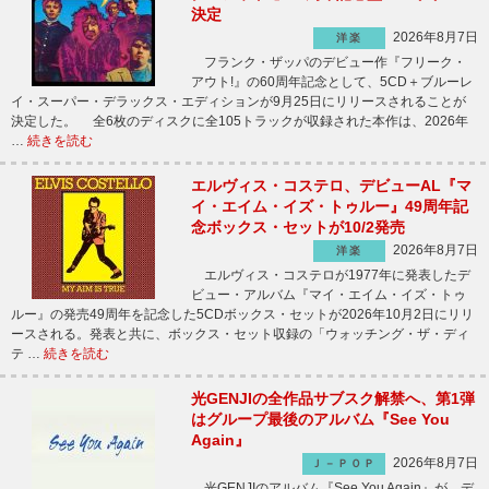
決定
2026年8月7日
洋楽
フランク・ザッパのデビュー作『フリーク・
アウト!』の60周年記念として、5CD＋ブルーレ
イ・スーパー・デラックス・エディションが9月25日にリリースされることが
決定した。 全6枚のディスクに全105トラックが収録された本作は、2026年
…
続きを読む
エルヴィス・コステロ、デビューAL『マ
イ・エイム・イズ・トゥルー』49周年記
念ボックス・セットが10/2発売
2026年8月7日
洋楽
エルヴィス・コステロが1977年に発表したデ
ビュー・アルバム『マイ・エイム・イズ・トゥ
ルー』の発売49周年を記念した5CDボックス・セットが2026年10月2日にリリ
ースされる。発表と共に、ボックス・セット収録の「ウォッチング・ザ・ディ
テ …
続きを読む
光GENJIの全作品サブスク解禁へ、第1弾
はグループ最後のアルバム『See You
Again』
2026年8月7日
Ｊ－ＰＯＰ
光GENJIのアルバム『See You Again』が、デ