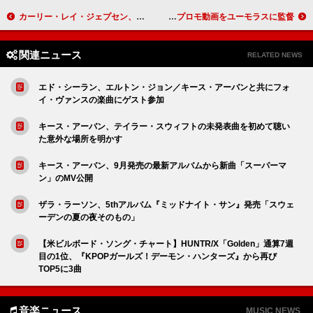
カーリー・レイ・ジェプセン、『エモーション』10周年記念ファン・イベント開催
テイラー・スウィフト、ニューAL『ザ・ライフ・オブ・ア・ショーガール』プロモ動画をユーモラスに監督
関連ニュース
RELATED NEWS
エド・シーラン、エルトン・ジョン／キース・アーバンと共にフォ
イ・ヴァンスの楽曲にゲスト参加
キース・アーバン、テイラー・スウィフトの未発表曲を初めて聴い
た意外な場所を明かす
キース・アーバン、9月発売の最新アルバムから新曲「スーパーマ
ン」のMV公開
ザラ・ラーソン、5thアルバム『ミッドナイト・サン』発売「スウェ
ーデンの夏の夜そのもの」
【米ビルボード・ソング・チャート】HUNTR/X「Golden」通算7週
目の1位、『KPOPガールズ！デーモン・ハンターズ』から再び
TOP5に3曲
音楽ニュース
MUSIC NEWS