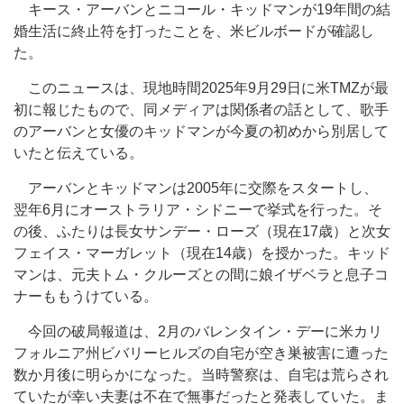
キース・アーバンとニコール・キッドマンが19年間の結
婚生活に終止符を打ったことを、米ビルボードが確認し
た。
このニュースは、現地時間2025年9月29日に米TMZが最
初に報じたもので、同メディアは関係者の話として、歌手
のアーバンと女優のキッドマンが今夏の初めから別居して
いたと伝えている。
アーバンとキッドマンは2005年に交際をスタートし、
翌年6月にオーストラリア・シドニーで挙式を行った。そ
の後、ふたりは長女サンデー・ローズ（現在17歳）と次女
フェイス・マーガレット（現在14歳）を授かった。キッド
マンは、元夫トム・クルーズとの間に娘イザベラと息子コ
ナーももうけている。
今回の破局報道は、2月のバレンタイン・デーに米カリ
フォルニア州ビバリーヒルズの自宅が空き巣被害に遭った
数か月後に明らかになった。当時警察は、自宅は荒らされ
ていたが幸い夫妻は不在で無事だったと発表していた。ま