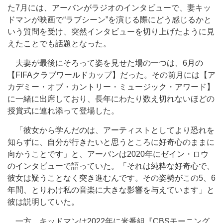
た7月には、アーバンがラジオのインタビューで、妻キッ
ドマンが映画で“ラブシーン”を演じる際にどう感じるかと
いう質問を受け、突然インタビューを切り上げたように見
えたことでも話題となった。
夫妻が最後にそろって姿を見せた場の一つは、6月の
【FIFAクラブワールドカップ】だった。その前月には【ア
カデミー・オブ・カントリー・ミュージック・アワード】
に一緒に出席しており、長年にわたり数え切れないほどの
授賞式に連れ添って登場した。
「彼女から学んだのは、アーティストとしてより恐れを
知らずに、自分が行きたいと思うところに好奇心のままに
向かうことです」と、アーバンは2020年にゼイン・ロウ
のインタビューで語っていた。「それは純粋な好奇心で、
彼女は疑うことなく突き進むんです。その姿勢がこの5、6
年間、とりわけ私の音楽に大きな影響を与えています」と
彼は説明していた。
一方、キッドマンは2022年に米番組『CBSモーニング