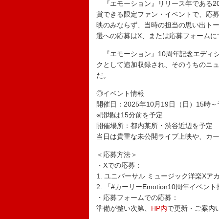
『エモーション』リリース年である20
賞できる限定ファン・イベントで、応
映のみならず、当時の担当の思い出ト
選への応募はX、または応募フォームにて
『エモーション』10周年記念エディシ
クとして追加収録され、そのうちのニュー・シ
だ。
◎イベント情報
開催日：2025年10月19日（日）15時
※開場は15分前を予定
開催場所：都内某所・渋谷近辺を予定
当日は貴重な未公開ライブ上映や、カ
＜応募方法＞
・Xでの応募：
1. ユニバーサル ミュージック洋楽Xアカウ
2. 「#カーリーEmotion10周年イ
・応募フォームでの応募：
準備が整い次第、
HP内
で更新・ご案内