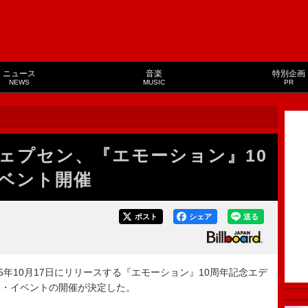
ニュース
音楽
特別企画
NEWS
MUSIC
PR
ェプセン、『エモーション』10
ベント開催
ポスト
シェア
送る
年10月17日にリリースする『エモーション』10周年記念エデ
ン・イベントの開催が決定した。