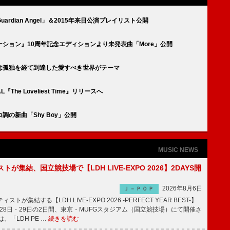
dian Angel」＆2015年来日公演プレイリスト公開
ション』10周年記念エディションより未発表曲「More」公開
は孤独を経て到達した愛すべき世界がテーマ
e Loveliest Time』リリースへ
の新曲「Shy Boy」公開
MUSIC NEWS
トが集結、国立競技場で【LDH LIVE-EXPO 2026】2DAYS開
2026年8月6日
Ｊ－ＰＯＰ
トが集結する【LDH LIVE-EXPO 2026 -PERFECT YEAR BEST-】
1月28日・29日の2日間、東京・MUFGスタジアム（国立競技場）にて開催さ
、「LDH PE …
続きを読む