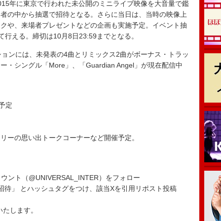
15年に東京で行われた未公開のミニライブ映像を大音量で鑑
募者の中から抽選で招待となる。さらに当日は、当時の映像上
ークや、来場者プレゼントなどの企画も実施予定。イベント抽
行える。締切は10月8日23:59までとなる。
ョンには、未発表の4曲とリミックス2曲がボーナス・トラッ
ングル「More」、「Guardian Angel」が現在配信中
～予定
ーリーの思い出トークコーナーなど開催予定。
ント（@UNIVERSAL_INTER）をフォロー
ベント招待」 とハッシュタグをつけ、該当Xを引用リポスト投稿
いたします。