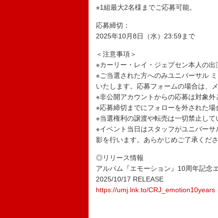
※1組最大2名様までご応募可能。
応募締切：
2025年10月8日（水）23:59まで
＜注意事項＞
※カーリー・レイ・ジェプセン本人の出
※ご当選された方へのみユニバーサル ミュ
いたします。応募フォームの場合は、
※非公開アカウントからの応募は対象外
※応募締切までにフォローを外された場
※当選権利の譲渡や転売は一切禁止して
※イベント当日はスタッフがユニバーサル
影を行います。あらかじめご了承くだ
◎リリース情報
アルバム『エモーション』10周年記念
2025/10/17 RELEASE
https://umj.lnk.to/CRJ_emotion10years