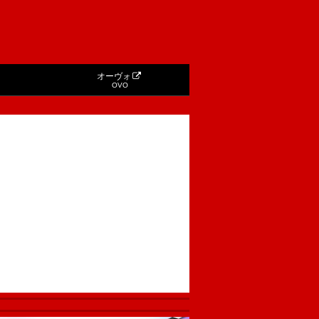
オーヴォ
OVO