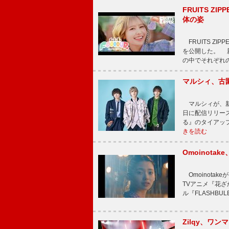
FRUITS ZI
体の姿
FRUITS ZI
を公開した。 新曲
の中でそれぞれ
マルシィ、古
マルシィが、新
日に配信リリー
る』のタイアッ
きを読む
Omoinot
Omoinota
TVアニメ『花ざ
ル『FLASHBU
Zilqy、ワン