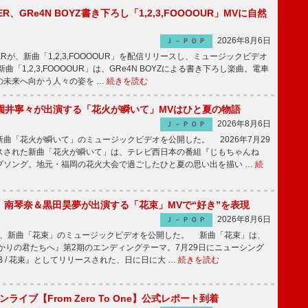
PPER、GRe4N BOYZ書き下ろし「1,2,3,FOOOOUR」MVに自然
2026年8月6日
Ｊ－ＰＯＰ
PPERが、新曲「1,2,3,FOOOOUR」を配信リリースし、ミュージックビデオ
「1,2,3,FOOOOUR」は、GRe4N BOYZによる書き下ろし楽曲。電車
の未来へ向かう人々の姿を …
続きを読む
園井寧々が出演する「花火が瞬いて」MVはひと夏の物語
2026年8月6日
Ｊ－ＰＯＰ
曲「花火が瞬いて」のミュージックビデオを公開した。 2026年7月29
スされた新曲「花火が瞬いて」は、テレビ西日本の番組『じもちゃんね
プソング。地元・福岡の花火大会で過ごしたひと夏の思い出を描い …
続
ake、南琴奈＆黒田昊夢が出演する「花束」MVで“好き”を表現
2026年8月6日
Ｊ－ＰＯＰ
keが、新曲「花束」のミュージックビデオを公開した。 新曲「花束」は、
かりの君たちへ』第2期のエンディングテーマ。7月29日にニューシング
LB / 花束』としてリリースされた、日に日に大 …
続きを読む
マンライブ【From Zero To One】公式レポート到着