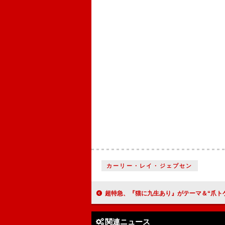
カーリー・レイ・ジェプセン
超特急、『猫に九生あり』がテーマ＆“爪トゲダンス”の「NINE LIVES」ダンスプラク
関連ニュース