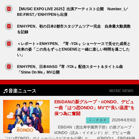
【MUSIC EXPO LIVE 2025】出演アーティスト公開 Number_i／
BE:FIRST／ENHYPENら出演
ENHYPEN、初の日本2都市スタジアムツアー完走 自身最大動員数
を記録
＜レポート＞ENHYPEN、『宵 -YOI-』ショーケースで見せた成長と
未来の姿「この先もずっとENGENEと一緒に楽しい時間を過ごした
い」
ENHYPEN、日本4thSG『宵 -YOI-』配信スタート＆タイトル曲
「Shine On Me」MV公開
音楽ニュース
MUSIC NEWS
EBiDANの新グループ・iiONDO、デビュ
ー曲「はつ恋ONDO」MVで“良い温度”を
保つ為に奮闘
2026年8月9日
Ｊ－ＰＯＰ
EBiDAN（恵比寿学園男子部）の新グループ・
iiONDO（読み：イイオンド）が、デビュー曲
「はつ恋ONDO」のミュージックビデオを公開した。 iiONDOは、EBiDAN発