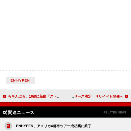
ENHYPEN
らそんぶる、10/8に新曲「ストロベリームーン」配信リリース決定
秋元康プロデュースのRain Tree、3rdデジタルSG配信リリース決定 リリイベも開催へ
関連ニュース
RELATED NEWS
ENHYPEN、アメリカ4都市ツアー成功裏に終了