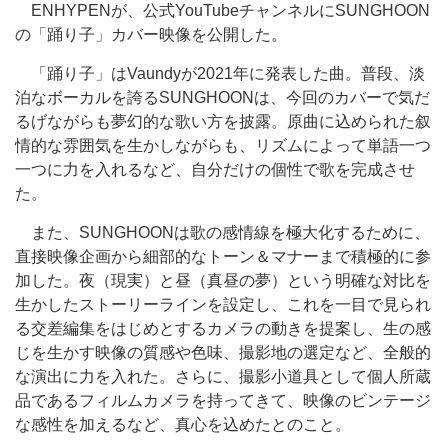
ENHYPENが、公式YouTubeチャンネルにSUNGHOON
の「踊り子」カバー映像を公開した。
「踊り子」はVaundyが2021年に発表した曲。普段、淡
泊なボーカルを誇るSUNGHOONは、今回のカバーで気だ
るげながらも夢幻的な歌い方を披露。原曲に込められた叙
情的な雰囲気を生かしながらも、リズムによって単語一つ
一つに力を入れるなど、自分だけの個性で歌を完成させ
た。
また、SUNGHOONは歌の感情線を極大化するために、
直接映像企画から細部的なトーン＆マナーまで積極的に参
加した。夜（現実）と昼（真昼の夢）という明確な対比を
生かしたストーリーラインを設定し、これを一目で見られ
る交差編集をはじめとするカメラの動きを提案し、生の感
じを生かす映像の質感や色味、撮影地の選定など、全般的
な演出に力を入れた。さらに、撮影小道具として個人所蔵
品であるフィルムカメラを持ってきて、映像のビンテージ
な感性を加えるなど、真心を込めたとのこと。