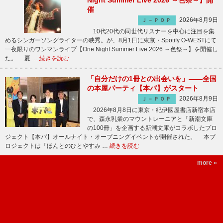
Night Summer Live 2026 ～色祭～】開
催
2026年8月9日
Ｊ－ＰＯＰ
10代20代の同世代リスナーを中心に注目を集
めるシンガーソングライターの映秀。が、8月1日に東京・Spotify O-WESTにて
一夜限りのワンマンライブ【One Night Summer Live 2026 ～色祭～】を開催し
た。 夏 …
続きを読む
「自分だけの1冊との出会いを」――全国
の本屋パーティ【本パ】がスタート
2026年8月9日
Ｊ－ＰＯＰ
2026年8月8日に東京・紀伊國屋書店新宿本店
で、森永乳業のマウントレーニアと「新潮文庫
の100冊」を企画する新潮文庫がコラボしたプロ
ジェクト【本パ】オールナイト・オープニングイベントが開催された。 本プ
ロジェクトは「ほんとのひとやすみ …
続きを読む
more »