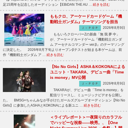
足15周年を記念したオーディション【EBiDAN THE AU …
続きを読む
ももクロ、アーケードカードゲーム『機
動戦士ガンダム』テーマソングを担当
2026年8月9日
Ｊ－ＰＯＰ
ももいろクローバーZの新曲「無 我 夢 中」
が、アーケードカードゲーム『機動戦士ガンダ
ム アーセナルコマンダー ver.β』のテーマソング
に決定した。 2026年8月下旬よりオープンβテストが始まる本ゲームは、前
作『機動戦士ガンダム ア …
続きを読む
【No No Girls】ASHA＆KOKONAによる
ユニット・TAKARA、デビュー曲「Time
is money」MV公開
2026年8月9日
Ｊ－ＰＯＰ
TAKARAが、デビュー曲「Time is money」を
配信リリースし、ミュージックビデオを公開し
た。 BMSG×ちゃんみなが手がけたガールズグループオーディション【No No
Girls】に参加したASHAとKOKONAによる新ユニ …
続きを読む
＜ライブレポート＞一夜限りのカラフル
でハッピーな祝祭――映秀。、【One