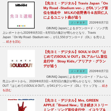
【先ヨミ・デジタル】Travis Japan「On
My Road -Stadium ver.-」がDLソング首
位を独走中 M!LKの佐野勇斗＆吉田仁人
によるユニット曲が追う
2026年8月7日
Ｊ－ＰＯＰ
GfK/NIQ Japanによるダウンロード・ソング売
上レポートから2026年8月3日～8月5日の集計が明らかとなり、Travis
Japan「On My Road -Stadium ver.-」が11,550ダウンロード（DL）を売り上
…
続きを読む
【先ヨミ・デジタル】SOUL'd OUT『は
じめてのSOUL'd OUT』DLアルバム首位
走行中 Stray Kids／アリアナ・グラン
デが追う
2026年8月7日
Ｊ－ＰＯＰ
GfK/NIQ Japanによるダウンロード・アルバム
売上レポートから、2026年8月3日～8月5日の集計が明らかとなり、SOUL’d
OUT『はじめてのSOUL’d OUT』が341ダウンロード（DL）でトップを …
続き
を読む
【先ヨミ・デジタル】Mrs. GREEN
APPLE「Brand New」引き続きストリー
ミング・ソング首位走行中 イコラブ＆