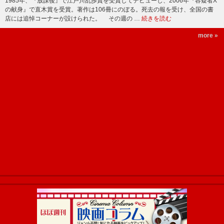
1985年、『放課後』で江戸川乱歩賞を受賞してデビューし、2006年『容疑者X
の献身』で直木賞を受賞。著作は106冊にのぼる。死去の報を受け、全国の書
店には追悼コーナーが設けられた。 その週の …
続きを読む
more »