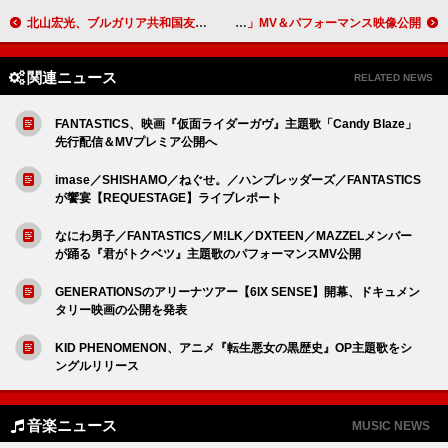
北山宏光、ブルガリア共和国友好親善大使に就任「日本とブルガリアをつなぐ架け橋に」
TWS、ミニアルバム『play hard』10月リリース 新曲「Head Shoulders Knees Toes」MV＆パフォーマンス映像公開
関連ニュース
RELATED NEWS
FANTASTICS、映画『仮面ライダーガヴ』主題歌「Candy Blaze」
先行配信＆MVプレミア公開へ
imase／SHISHAMO／ねぐせ。／ハンブレッダーズ／FANTASTICS
が饗宴【REQUESTAGE】ライブレポート
なにわ男子／FANTASTICS／M!LK／DXTEEN／MAZZELメンバー
が踊る『君がトクベツ』主題歌のパフォーマンスMV公開
GENERATIONSのアリーナツアー【6IX SENSE】開幕、ドキュメン
タリー映画の公開を発表
KID PHENOMENON、アニメ『転生悪女の黒歴史』OP主題歌をシ
ングルリリース
音楽ニュース
MUSIC NEWS