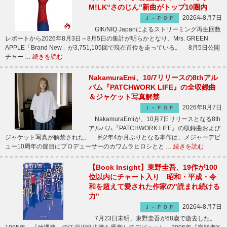
M!LK“さのじん”新曲がトップ10圏内
2026年8月7日
Ｊ－ＰＯＰ
GfK/NIQ Japanによるストリーミング再生回数
レポートから2026年8月3日～8月5日の集計が明らかとなり、Mrs. GREEN
APPLE「Brand New」が3,751,105回で現在首位を走っている。 8月5日公開
チャー …
続きを読む
NakamuraEmi、10/7リリースの8thアル
バム『PATCHWORK LIFE』の全収録曲
＆ジャケット写真解禁
2026年8月7日
Ｊ－ＰＯＰ
NakamuraEmiが、10月7日リリースとなる8th
アルバム『PATCHWORK LIFE』の収録曲および
ジャケット写真が解禁された。 約2年4か月ぶりとなる本作は、メジャーデビ
ュー10周年の節目にプロデューサーのカワムラヒロシとと …
続きを読む
【Book Insight】東野圭吾、19作が100
位以内にチャート入り 昭和・平成・令
和を超えて愛された作家の"読まれ続ける
力"
2026年8月7日
Ｊ－ＰＯＰ
7月23日未明、東野圭吾が68歳で逝去した。