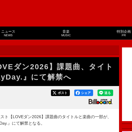
ニュース
音楽
特別企画
NEWS
MUSIC
PR
VEダン2026】課題曲、タイト
yDay.』にて解禁へ
ポスト
シェア
送る
ト【LOVEダン2026】課題曲のタイトルと楽曲の一部が、
yDay.』にて解禁となる。