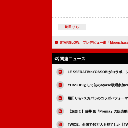
幾田りら
STARGLOW、プレデビュー曲「Moonchaser」MV公開 デビューショーケース開催＆【BMSG FES
関連ニュース
LE SSERAFIM×YOASOBIが
YOASOBIとして初のAyase歌唱
幾田りら×スカパラのコラボパフォー
【深ヨミ】藤井 風『Prema』の販売
TWICE、全国で40万人を魅了した【TWICE