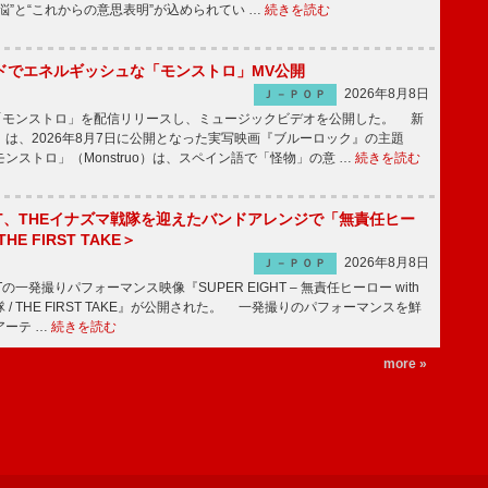
悩”と“これからの意思表明”が込められてい …
続きを読む
ッドでエネルギッシュな「モンストロ」MV公開
2026年8月8日
Ｊ－ＰＯＰ
「モンストロ」を配信リリースし、ミュージックビデオを公開した。 新
は、2026年8月7日に公開となった実写映画『ブルーロック』の主題
ンストロ」（Monstruo）は、スペイン語で「怪物」の意 …
続きを読む
IGHT、THEイナズマ戦隊を迎えたバンドアレンジで「無責任ヒー
E FIRST TAKE＞
2026年8月8日
Ｊ－ＰＯＰ
HTの一発撮りパフォーマンス映像『SUPER EIGHT – 無責任ヒーロー with
 / THE FIRST TAKE』が公開された。 一発撮りのパフォーマンスを鮮
アーテ …
続きを読む
more »