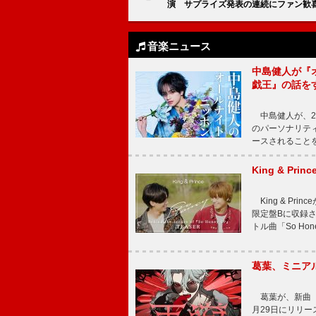
演 サプライズ発表の連続にファン歓
音楽ニュース
中島健人が『
戯王』の話を
中島健人が、2
のパーソナリティを
ースされることを
King & P
King & Pri
限定盤Bに収録
トル曲「So Ho
葛葉、ミニアル
葛葉が、新曲「
月29日にリリース