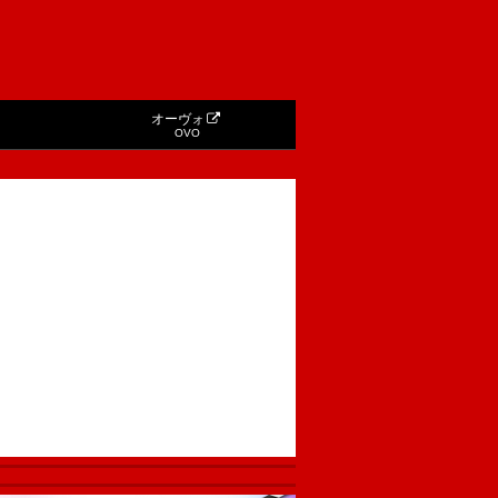
オーヴォ
OVO