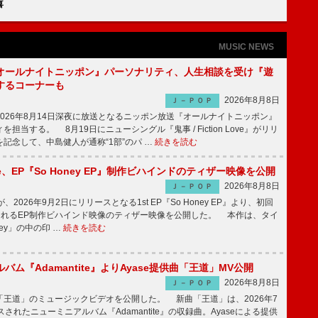
喜
MUSIC NEWS
オールナイトニッポン』パーソナリティ、人生相談を受け『遊
するコーナーも
2026年8月8日
Ｊ－ＰＯＰ
026年8月14日深夜に放送となるニッポン放送『オールナイトニッポン』
担当する。 8月19日にニューシングル『鬼事 / Fiction Love』がリリ
記念して、中島健人が通称“1部”のパ …
続きを読む
rince、EP『So Honey EP』制作ビハインドのティザー映像を公開
2026年8月8日
Ｊ－ＰＯＰ
nceが、2026年9月2日にリリースとなる1st EP『So Honey EP』より、初回
されるEP制作ビハインド映像のティザー映像を公開した。 本作は、タイ
ney」の中の印 …
続きを読む
バム『Adamantite』よりAyase提供曲「王道」MV公開
2026年8月8日
Ｊ－ＰＯＰ
王道」のミュージックビデオを公開した。 新曲「王道」は、2026年7
されたニューミニアルバム『Adamantite』の収録曲。Ayaseによる提供