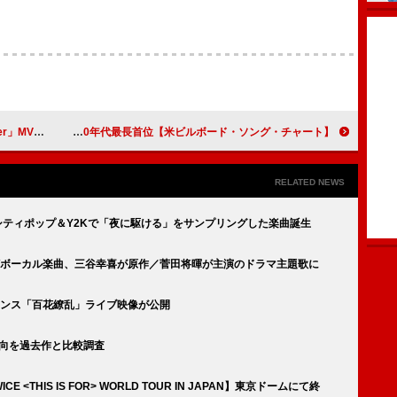
'25】出演も決定
【米ビルボード・ソング・チャート】HUNTR/X「Golden」通算6週目のNo.1、サントラ収録曲として2020年代最長首位
RELATED NEWS
コラボ、シティポップ＆Y2Kで「夜に駆ける」をサンプリングした楽曲誕生
参加Wボーカル楽曲、三谷幸喜が原作／菅田将暉が主演のドラマ主題歌に
マンス「百花繚乱」ライブ映像が公開
動向を過去作と比較調査
 <THIS IS FOR> WORLD TOUR IN JAPAN】東京ドームにて終