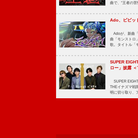
曲で、“王者の苦
Ado、ビビ
Adoが、新曲
曲「モンストロ」
歌。タイトル「モ
SUPER E
ロー」披露 ＜TH
SUPER EIG
THEイナズマ戦隊
明に切り取り、