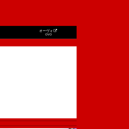
オーヴォ
OVO