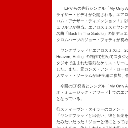
EPからの先行シングル「My Only 
ライザー・ビデオが公開される。エアロ
ロム・アナザー・ディメンション！』以
ュワルツが担当。エアロスミスとヤング
名曲「Back In The Saddle
クロムハーツのジョー・フォティが初
ヤングブラッドとエアロスミスは、202
Heaven, Hello」の制作で初め
タジオで生まれた強烈なケミストリーに
した。また、元ガンズ・アンド・ロー
人マット・ソーラムがEP全編に参加、
今回のEP発表とシングル「My Only 
オ・ミュージック・アワード】でのエ
となっている。
◎スティーヴン・タイラーのコメント
「ヤングブラッドと出会い、彼と音楽
たみたいだった！ジョーと僕にとって