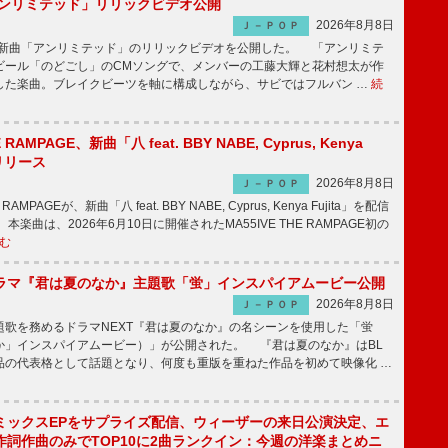
「アンリミテッド」リリックビデオ公開
2026年8月8日
Ｊ－ＰＯＰ
、最新曲「アンリミテッド」のリリックビデオを公開した。 「アンリミテ
ビール「のどごし」のCMソングで、メンバーの工藤大輝と花村想太が作
した楽曲。ブレイクビーツを軸に構成しながら、サビではフルバン …
続
E RAMPAGE、新曲「八 feat. BBY NABE, Cyprus, Kenya
信リリース
2026年8月8日
Ｊ－ＰＯＰ
RAMPAGEが、新曲「八 feat. BBY NABE, Cyprus, Kenya Fujita」を配信
楽曲は、2026年6月10日に開催されたMA55IVE THE RAMPAGE初の
む
ラマ『君は夏のなか』主題歌「蛍」インスパイアムービー公開
2026年8月8日
Ｊ－ＰＯＰ
歌を務めるドラマNEXT『君は夏のなか』の名シーンを使用した「蛍
か」インスパイアムービー）」が公開された。 『君は夏のなか』はBL
品の代表格として話題となり、何度も重版を重ねた作品を初めて映像化 …
ミックスEPをサプライズ配信、ウィーザーの来日公演決定、エ
作詞作曲のみでTOP10に2曲ランクイン：今週の洋楽まとめニ