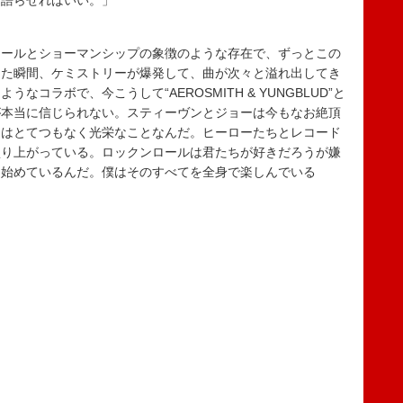
に語らせればいい。」
ロールとショーマンシップの象徴のような存在で、ずっとこの
った瞬間、ケミストリーが爆発して、曲が次々と溢れ出してき
コラボで、今こうして“AEROSMITH & YUNGBLUD”と
が本当に信じられない。スティーヴンとジョーは今もなお絶頂
とはとてつもなく光栄なことなんだ。ヒーローたちとレコード
盛り上がっている。ロックンロールは君たちが好きだろうが嫌
し始めているんだ。僕はそのすべてを全身で楽しんでいる