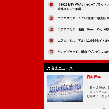
【2025 MTV VMAs】ヤングブ
追悼メドレー披露
エアロスミス、ミニLP仕様CD復刻シリ
エアロスミス、名曲「Dream On」
エアロスミス、アルバム全20タイトル
ヤングブラッド、新曲「ゾンビ」のM
音楽ニュース
日向坂46、
日向坂46が、1
今シングルのフ
ビ東京『日向坂