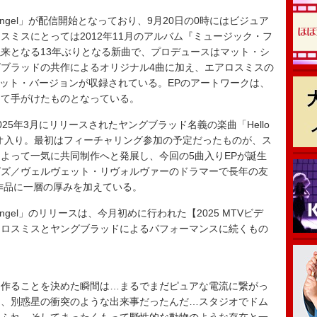
Angel」が配信開始となっており、9月20日の0時にはビジュア
スミスにとっては2012年11月のアルバム『ミュージック・フ
来となる13年ぶりとなる新曲で、プロデュースはマット・シ
ブラッドの共作によるオリジナル4曲に加え、エアロスミスの
」の新デュエット・バージョンが収録されている。EPのアートワークは、
めて手がけたものとなっている。
5年3月にリリースされたヤングブラッド名義の楽曲「Hello
てスタジオ入り。最初はフィーチャリング参加の予定だったものが、ス
よって一気に共同制作へと発展し、今回の5曲入りEPが誕生
ゼズ／ヴェルヴェット・リヴォルヴァーのドラマーで長年の友
作品に一層の厚みを加えている。
Angel」のリリースは、今月初めに行われた【2025 MTVビデ
アロスミスとヤングブラッドによるパフォーマンスに続くもの
を作ることを決めた瞬間は…まるでまだピュアな電流に繋がっ
は、別惑星の衝突のような出来事だったんだ…スタジオでドム