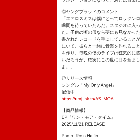
ラボレーションになった。あとは音楽
◎ヤングブラッドのコメント
「エアロスミスは僕にとってロックン
瞬間を待っていたんだ。スタジオに入
た。子供の頃の僕なら夢にも見なかったような
書かれたレコードを手にしていること
にいて、彼らと一緒に音楽を作れるこ
を作り、毎晩の僕のライブは狂気的に
いだろうが、確実にこの世に目を覚ま
よ。」
◎リリース情報
シングル「My Only Angel」
配信中
https://umj.lnk.to/AS_MOA
【商品情報】
EP『ワン・モア・タイム』
2025/11/21 RELEASE
Photo: Ross Halfin