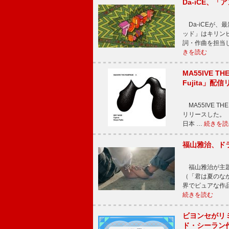
Da-iCE、
Da-iCEが
ッド」はキリン
詞・作曲を担当
きを読む
MA55IVE TH
Fujita」配
MA55IVE THE 
リリースした。 本
日本 …
続きを読
福山雅治、ド
福山雅治が主題
（「君は夏のな
界でピュアな作
続きを読む
ビヨンセがリ
ド・シーラン