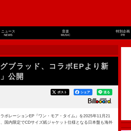
ニュース
音楽
特別企画
NEWS
MUSIC
PR
グブラッド、コラボEPより新
el」公開
ポスト
シェア
送る
レーションEP『ワン・モア・タイム』を2025年11月21
、国内限定でCDサイズ紙ジャケット仕様となる日本盤も海外