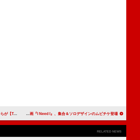
、約3億円が集まる
INIのドキュメンタリー映画『I Need I』、集合＆ソロデザインのムビチケ登場
RELATED NEWS