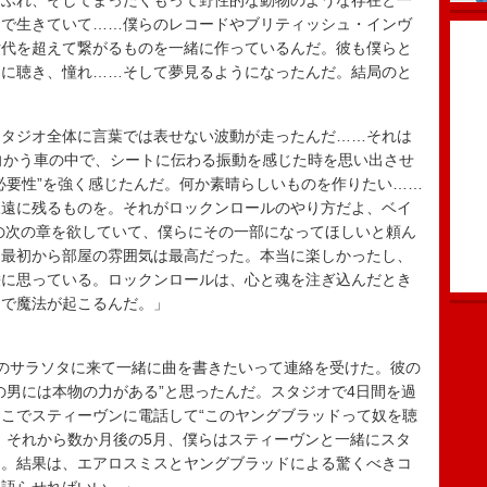
あふれ、そしてまったくもって野性的な動物のような存在と一
力で生きていて……僕らのレコードやブリティッシュ・インヴ
世代を超えて繋がるものを一緒に作っているんだ。彼も僕らと
うに聴き、憧れ……そして夢見るようになったんだ。結局のと
スタジオ全体に言葉では表せない波動が走ったんだ……それは
向かう車の中で、シートに伝わる振動を感じた時を思い出させ
必要性”を強く感じたんだ。何か素晴らしいものを作りたい……
永遠に残るものを。それがロックンロールのやり方だよ、ベイ
の次の章を欲していて、僕らにその一部になってほしいと頼ん
…最初から部屋の雰囲気は最高だった。本当に楽しかったし、
栄に思っている。ロックンロールは、心と魂を注ぎ込んだとき
こで魔法が起こるんだ。」
のサラソタに来て一緒に曲を書きたいって連絡を受けた。彼の
の男には本物の力がある”と思ったんだ。スタジオで4日間を過
こでスティーヴンに電話して“このヤングブラッドって奴を聴
。それから数か月後の5月、僕らはスティーヴンと一緒にスタ
た。結果は、エアロスミスとヤングブラッドによる驚くべきコ