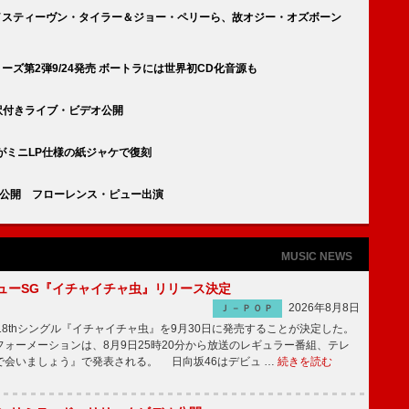
ラッド／スティーヴン・タイラー＆ジョー・ペリーら、故オジー・オズボーン
ーズ第2弾9/24発売 ボートラには世界初CD化音源も
和訳付きライブ・ビデオ公開
がミニLP仕様の紙ジャケで復刻
V公開 フローレンス・ピュー出演
MUSIC NEWS
ニューSG『イチャイチャ虫』リリース決定
2026年8月8日
Ｊ－ＰＯＰ
8thシングル『イチャイチャ虫』を9月30日に発売することが決定した。
ォーメーションは、8月9日25時20分から放送のレギュラー番組、テレ
で会いましょう』で発表される。 日向坂46はデビュ …
続きを読む