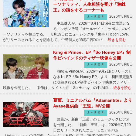
ーソナリティ、人生相談を受け『遊戯
王』の話をするコーナーも
2026年8月8日
Ｊ－ＰＯＰ
中島健人が、2026年8月14日深夜に放送とな
るニッポン放送『オールナイトニッポン』のパ
ーソナリティを担当する。 8月19日にニューシングル『鬼事 / Fiction Love』
がリリースされることを記念して、中島健人が通称“1部”のパ …
続きを読む
King & Prince、EP『So Honey EP』制
作ビハインドのティザー映像を公開
2026年8月8日
Ｊ－ＰＯＰ
King & Princeが、2026年9月2日にリリースと
なる1st EP『So Honey EP』より、初回限定盤B
に収録されるEP制作ビハインド映像のティザー
映像を公開した。 本作は、タイトル曲「So Honey」の中の印 …
続きを読む
葛葉、ミニアルバム『Adamantite』より
Ayase提供曲「王道」MV公開
2026年8月8日
Ｊ－ＰＯＰ
葛葉が、新曲「王道」のミュージックビデオ
を公開した。 新曲「王道」は、2026年7月29
日にリリースされたニューミニアルバム
『Adamantite』の収録曲。Ayaseによる提供曲で、“王者の苦悩”と“これからの