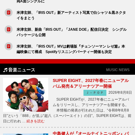
両A面シングルに
米津玄師、「IRIS OUT」新アーティスト写真で白シャツ＆黒ネクタ
イをまとう
米津玄師、新曲「IRIS OUT」「JANE DOE」配信日決定 シングル
パッケージも公開
米津玄師、「IRIS OUT」MVは劇場版『チェンソーマン レゼ篇』本
編映像にて構成 Spotifyリスニングパーティー開催も決定
音楽ニュース
MUSIC NEWS
SUPER EIGHT、2027年春にニューアル
バム発売＆アリーナツアー開催
2026年8月8日
Ｊ－ＰＯＰ
SUPER EIGHTが、2027年春にニューアルバ
ムをリリースし、アリーナツアーを開催する。
本情報の発表が行われた日は、“令和8年8月8
日”という「888」が並ぶ“超八（スーパーエイト）の日”。SUPER EIGHTは、前
日に行われ …
続きを読む
中島健人が『オールナイトニッポン』パ