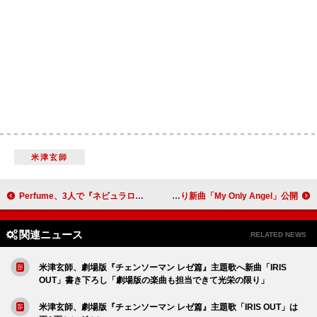
米津玄師
Perfume、3人で『ネビュラロマンス』ポップアップストアをサプライズ訪店
エアロスミス＆ヤングブラッド、コラボEPより新曲「My Only Angel」公開
関連ニュース
RELATED NEWS
米津玄師、劇場版『チェンソーマン レゼ篇』主題歌へ新曲「IRIS
OUT」書き下ろし「劇場版の楽曲も担当できて光栄の限り」
米津玄師、劇場版『チェンソーマン レゼ篇』主題歌「IRIS OUT」は