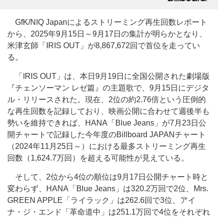
GfK/NIQ Japanによるストリーミング再生回数レポート
から、2025年9月15日～9月17日の集計が明らかとなり、
米津玄師「IRIS OUT」が8,867,672回で首位を走ってい
る。
「IRIS OUT」は、本日9月19日に全国公開された劇場版
『チェンソーマン レゼ篇』の主題歌で、9月15日にデジタ
ル・リリースされた。現在、2位の約2.76倍という圧倒的
な再生回数を記録しており、映画公開に合わせて週後半も
勢いを維持できれば、HANA「Blue Jeans」が7月23日公
開チャートで記録した今年度のBillboard JAPANチャート
（2024年11月25日～）における最多ストリーミング再生
回数（1,624.7万回）を超える可能性が見えている。
そして、2位から4位の順位は9月17日公開チャート時と
変わらず、HANA「Blue Jeans」は320.2万回で2位、Mrs.
GREEN APPLE「ライラック」は262.6回で3位、アイ
ナ・ジ・エンド「革命道中」は251.1万回で4位をそれぞれ