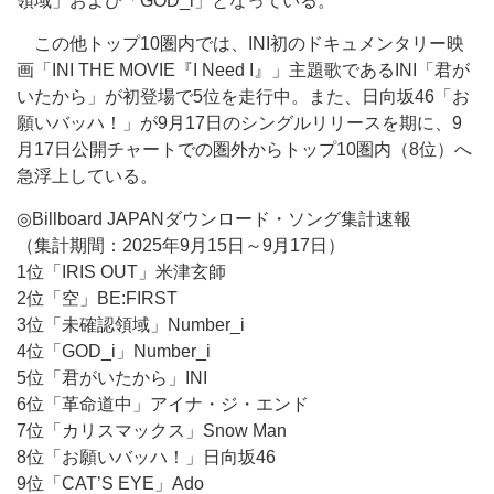
領域」および「GOD_i」となっている。
この他トップ10圏内では、INI初のドキュメンタリー映
画「INI THE MOVIE『I Need I』」主題歌であるINI「君が
いたから」が初登場で5位を走行中。また、日向坂46「お
願いバッハ！」が9月17日のシングルリリースを期に、9
月17日公開チャートでの圏外からトップ10圏内（8位）へ
急浮上している。
◎Billboard JAPANダウンロード・ソング集計速報
（集計期間：2025年9月15日～9月17日）
1位「IRIS OUT」米津玄師
2位「空」BE:FIRST
3位「未確認領域」Number_i
4位「GOD_i」Number_i
5位「君がいたから」INI
6位「革命道中」アイナ・ジ・エンド
7位「カリスマックス」Snow Man
8位「お願いバッハ！」日向坂46
9位「CAT’S EYE」Ado