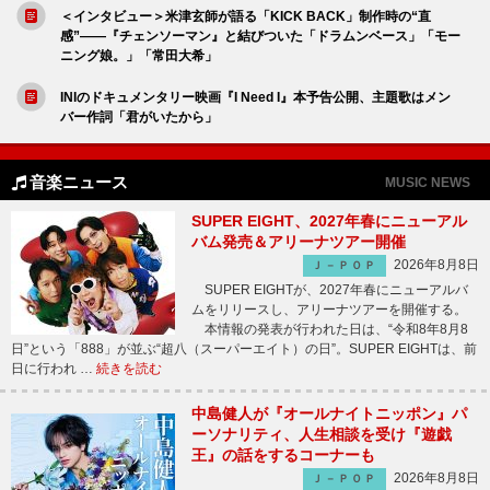
＜インタビュー＞米津玄師が語る「KICK BACK」制作時の“直
感”——『チェンソーマン』と結びついた「ドラムンベース」「モー
ニング娘。」「常田大希」
INIのドキュメンタリー映画『I Need I』本予告公開、主題歌はメン
バー作詞「君がいたから」
音楽ニュース
MUSIC NEWS
SUPER EIGHT、2027年春にニューアル
バム発売＆アリーナツアー開催
2026年8月8日
Ｊ－ＰＯＰ
SUPER EIGHTが、2027年春にニューアルバ
ムをリリースし、アリーナツアーを開催する。
本情報の発表が行われた日は、“令和8年8月8
日”という「888」が並ぶ“超八（スーパーエイト）の日”。SUPER EIGHTは、前
日に行われ …
続きを読む
中島健人が『オールナイトニッポン』パ
ーソナリティ、人生相談を受け『遊戯
王』の話をするコーナーも
2026年8月8日
Ｊ－ＰＯＰ