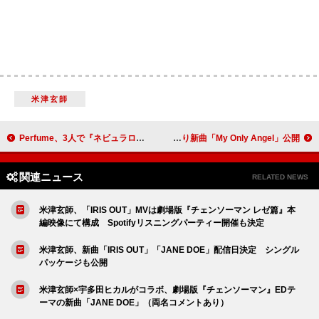
米津玄師
Perfume、3人で『ネビュラロマンス』ポップアップストアをサプライズ訪店
エアロスミス＆ヤングブラッド、コラボEPより新曲「My Only Angel」公開
関連ニュース
RELATED NEWS
米津玄師、「IRIS OUT」MVは劇場版『チェンソーマン レゼ篇』本
編映像にて構成 Spotifyリスニングパーティー開催も決定
米津玄師、新曲「IRIS OUT」「JANE DOE」配信日決定 シングル
パッケージも公開
米津玄師×宇多田ヒカルがコラボ、劇場版『チェンソーマン』EDテ
ーマの新曲「JANE DOE」（両名コメントあり）