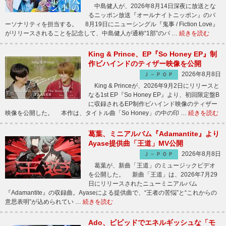
中島健人が、2026年8月14日深夜に放送とな
るニッポン放送『オールナイトニッポン』のパ
ーソナリティを担当する。 8月19日にニューシングル『鬼事 / Fiction Love』
がリリースされることを記念して、中島健人が通称“1部”のパ …
続きを読む
King & Prince、EP『So Honey EP』制
作ビハインドのティザー映像を公開
2026年8月8日
Ｊ－ＰＯＰ
King & Princeが、2026年9月2日にリリースと
なる1st EP『So Honey EP』より、初回限定盤B
に収録されるEP制作ビハインド映像のティザー
映像を公開した。 本作は、タイトル曲「So Honey」の中の印 …
続きを読む
葛葉、ミニアルバム『Adamantite』より
Ayase提供曲「王道」MV公開
2026年8月8日
Ｊ－ＰＯＰ
葛葉が、新曲「王道」のミュージックビデオ
を公開した。 新曲「王道」は、2026年7月29
日にリリースされたニューミニアルバム
『Adamantite』の収録曲。Ayaseによる提供曲で、“王者の苦悩”と“これからの
意思表明”が込められてい …
続きを読む
Ado、ビビッドでエネルギッシュな「モ