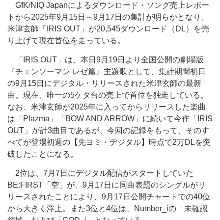
GfK/NIQ Japanによるダウンロード・ソング売上レポー
トから2025年9月15日～9月17日の集計が明らかとなり、
米津玄師「IRIS OUT」が20,545ダウンロード（DL）を売
り上げて現在首位を走っている。
「IRIS OUT」は、本日9月19日より全国公開の劇場版
『チェンソーマン レゼ篇』主題歌として、集計期間初日
の9月15日にデジタル・リリースされた米津玄師の最新
曲。現在、唯一の5ケタ台の売上で首位を独走している。
なお、米津玄師が2025年に入ってからリリースした楽曲
は「Plazma」「BOW AND ARROW」に続いて今作「IRIS
OUT」が計3曲目であるが、今回の記録をもって、そのす
べてが登場初週の【先ヨミ・デジタル】時点で2万DLを突
破したことになる。
2位は、7月7日にデジタル配信がスタートしていた
BE:FIRST「空」が、9月17日に同曲表題のシングルがリ
リースされたことにより、9月17日公開チャートでの40位
から大きく浮上。また3位と4位は、Number_iの「未確認