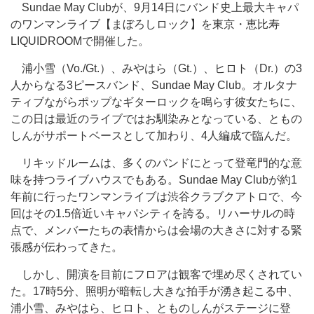
Sundae May Clubが、9月14日にバンド史上最大キャパ
のワンマンライブ【まぼろしロック】を東京・恵比寿
LIQUIDROOMで開催した。
浦小雪（Vo./Gt.）、みやはら（Gt.）、ヒロト（Dr.）の3
人からなる3ピースバンド、Sundae May Club。オルタナ
ティブながらポップなギターロックを鳴らす彼女たちに、
この日は最近のライブではお馴染みとなっている、ともの
しんがサポートベースとして加わり、4人編成で臨んだ。
リキッドルームは、多くのバンドにとって登竜門的な意
味を持つライブハウスでもある。Sundae May Clubが約1
年前に行ったワンマンライブは渋谷クラブクアトロで、今
回はその1.5倍近いキャパシティを誇る。リハーサルの時
点で、メンバーたちの表情からは会場の大きさに対する緊
張感が伝わってきた。
しかし、開演を目前にフロアは観客で埋め尽くされてい
た。17時5分、照明が暗転し大きな拍手が湧き起こる中、
浦小雪、みやはら、ヒロト、とものしんがステージに登