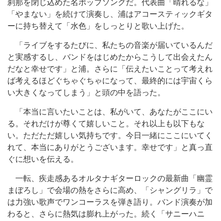
刹那を閉じ込めた名ポップソングだ。代表曲「晴れるな」
「やまない」を続けて演奏し、浦はアコースティックギタ
ーに持ち替えて「水色」をしっとりと歌い上げた。
「ライブをするたびに、私たちの音楽が届いているんだ
と実感するし、バンドをはじめたからこうして出会えたん
だなと幸せです」と浦。さらに「伝えたいことって考えれ
ば考えるほどぐちゃぐちゃになって、最終的には宇宙くら
い大きくなってしまう」と頭の中を語った。
「本当に言いたいことは、私がいて、あなたがここにい
る。それだけが尊くて嬉しいこと。それ以上も以下もな
い。ただただ嬉しい気持ちです。今日一緒にここにいてく
れて、本当にありがとうございます。幸せです」と真っ直
ぐに想いを伝える。
一転、疾走感あるオルタナギターロックの最新曲「幽霊
まぼろし」で会場の熱をさらに高め、「シャングリラ」で
は力強い歌声でワンコーラスを弾き語り。バンド演奏が加
わると、さらに熱気は膨れ上がった。続く「サニーハニ