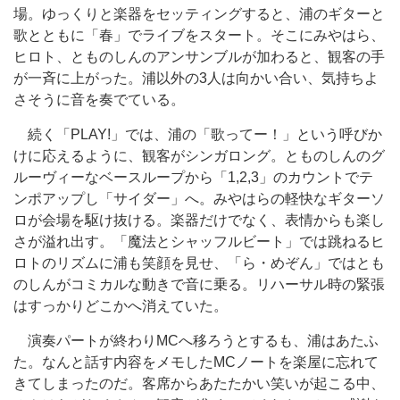
場。ゆっくりと楽器をセッティングすると、浦のギターと
歌とともに「春」でライブをスタート。そこにみやはら、
ヒロト、とものしんのアンサンブルが加わると、観客の手
が一斉に上がった。浦以外の3人は向かい合い、気持ちよ
さそうに音を奏でている。
続く「PLAY!」では、浦の「歌ってー！」という呼びか
けに応えるように、観客がシンガロング。とものしんのグ
ルーヴィーなベースループから「1,2,3」のカウントでテ
ンポアップし「サイダー」へ。みやはらの軽快なギターソ
ロが会場を駆け抜ける。楽器だけでなく、表情からも楽し
さが溢れ出す。「魔法とシャッフルビート」では跳ねるヒ
ロトのリズムに浦も笑顔を見せ、「ら・めぞん」ではとも
のしんがコミカルな動きで音に乗る。リハーサル時の緊張
はすっかりどこかへ消えていた。
演奏パートが終わりMCへ移ろうとするも、浦はあたふ
た。なんと話す内容をメモしたMCノートを楽屋に忘れて
きてしまったのだ。客席からあたたかい笑いが起こる中、