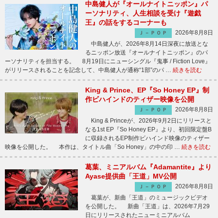
中島健人が『オールナイトニッポン』パ
ーソナリティ、人生相談を受け『遊戯
王』の話をするコーナーも
2026年8月8日
Ｊ－ＰＯＰ
中島健人が、2026年8月14日深夜に放送とな
るニッポン放送『オールナイトニッポン』のパ
ーソナリティを担当する。 8月19日にニューシングル『鬼事 / Fiction Love』
がリリースされることを記念して、中島健人が通称“1部”のパ …
続きを読む
King & Prince、EP『So Honey EP』制
作ビハインドのティザー映像を公開
2026年8月8日
Ｊ－ＰＯＰ
King & Princeが、2026年9月2日にリリースと
なる1st EP『So Honey EP』より、初回限定盤B
に収録されるEP制作ビハインド映像のティザー
映像を公開した。 本作は、タイトル曲「So Honey」の中の印 …
続きを読む
葛葉、ミニアルバム『Adamantite』より
Ayase提供曲「王道」MV公開
2026年8月8日
Ｊ－ＰＯＰ
葛葉が、新曲「王道」のミュージックビデオ
を公開した。 新曲「王道」は、2026年7月29
日にリリースされたニューミニアルバム