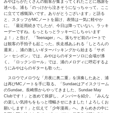
みやはらがたくさんの観客が集まってくれたことに感謝を
述べる。浦も「のっけから泣きそうになっちゃって。ここ
に立てて感慨深いです。ありがとうございます」と語る
と、スタッフがMCノートを届け、表情は一気に軽やか
に。「最近雨続きでしたが、今日は降っていない。ラッキ
ーデーですね。もっともっとラッキーにしちゃいます
よ！」と告げ、「Teenager」へ。落ちサビ前のパートで
は観客の手拍子も起こった。疾走感あふれる「しとろんの
週末」、浦の激しいギターバッキングから始まる「サボ
ン・セシボン」では、みやはらのギターソロに会場が沸
く。「ロックンロール」では、浦のメロディに呼応するよ
うにみやはらのギターも歌った。
スロウでメロウな「月夜に奥二重」を演奏したあと、浦
は再びMCノートを手に取る。「Sundaeはアイスクリーム
のSundae。長崎県からやってきました、Sundae May
Clubです！」と改めて挨拶し、メンバーを紹介。「みんな
の楽しい気持ちをもっと増幅させにきました！よろしくお
願いします！」と伝えて「少年漫画」へ。きらめきの中に