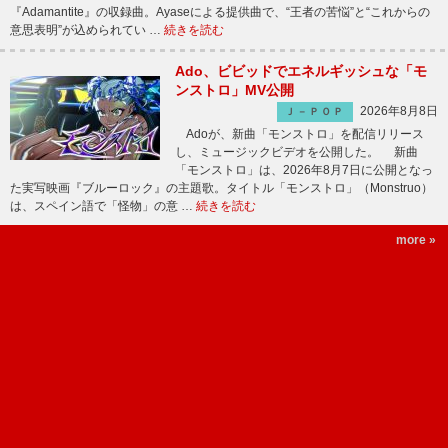
『Adamantite』の収録曲。Ayaseによる提供曲で、“王者の苦悩”と“これからの
意思表明”が込められてい …
続きを読む
Ado、ビビッドでエネルギッシュな「モ
ンストロ」MV公開
2026年8月8日
Ｊ－ＰＯＰ
Adoが、新曲「モンストロ」を配信リリース
し、ミュージックビデオを公開した。 新曲
「モンストロ」は、2026年8月7日に公開となっ
た実写映画『ブルーロック』の主題歌。タイトル「モンストロ」（Monstruo）
は、スペイン語で「怪物」の意 …
続きを読む
more »