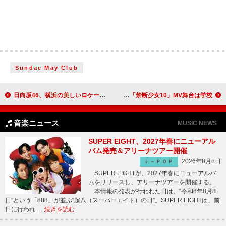
Sundae May Club
日向坂46、横浜の美しいロケーションで「お願いバッハ！」パフォーマンス
Mega Shinnosuke、新曲「禁断少女10」MV舞台は学校
音楽ニュース
MUSIC NEWS
SUPER EIGHT、2027年春にニューアル
バム発売＆アリーナツアー開催
2026年8月8日
Ｊ－ＰＯＰ
SUPER EIGHTが、2027年春にニューアルバ
ムをリリースし、アリーナツアーを開催する。
本情報の発表が行われた日は、“令和8年8月8
日”という「888」が並ぶ“超八（スーパーエイト）の日”。SUPER EIGHTは、前
日に行われ …
続きを読む