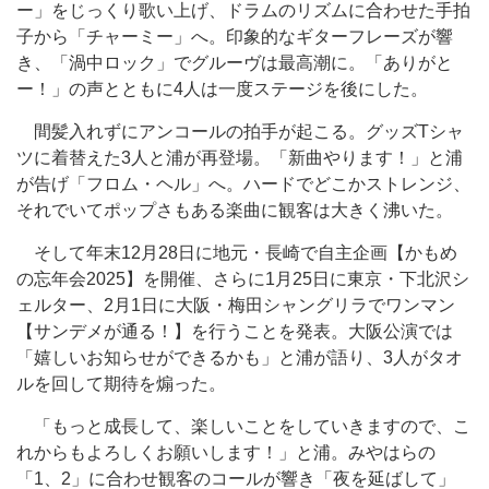
ー」をじっくり歌い上げ、ドラムのリズムに合わせた手拍
子から「チャーミー」へ。印象的なギターフレーズが響
き、「渦中ロック」でグルーヴは最高潮に。「ありがと
ー！」の声とともに4人は一度ステージを後にした。
間髪入れずにアンコールの拍手が起こる。グッズTシャ
ツに着替えた3人と浦が再登場。「新曲やります！」と浦
が告げ「フロム・ヘル」へ。ハードでどこかストレンジ、
それでいてポップさもある楽曲に観客は大きく沸いた。
そして年末12月28日に地元・長崎で自主企画【かもめ
の忘年会2025】を開催、さらに1月25日に東京・下北沢シ
ェルター、2月1日に大阪・梅田シャングリラでワンマン
【サンデメが通る！】を行うことを発表。大阪公演では
「嬉しいお知らせができるかも」と浦が語り、3人がタオ
ルを回して期待を煽った。
「もっと成長して、楽しいことをしていきますので、こ
れからもよろしくお願いします！」と浦。みやはらの
「1、2」に合わせ観客のコールが響き「夜を延ばして」