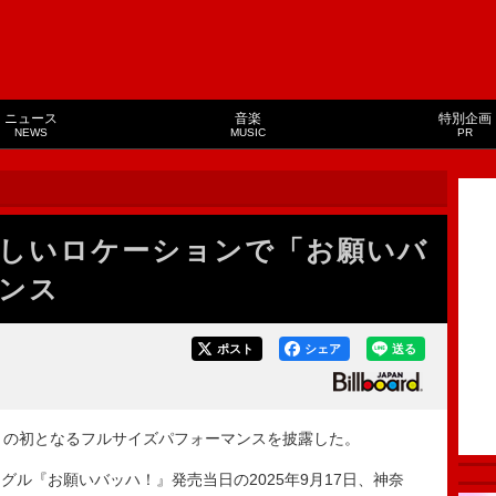
ニュース
音楽
特別企画
NEWS
MUSIC
PR
美しいロケーションで「お願いバ
ンス
ポスト
シェア
送る
」の初となるフルサイズパフォーマンスを披露した。
ル『お願いバッハ！』発売当日の2025年9月17日、神奈