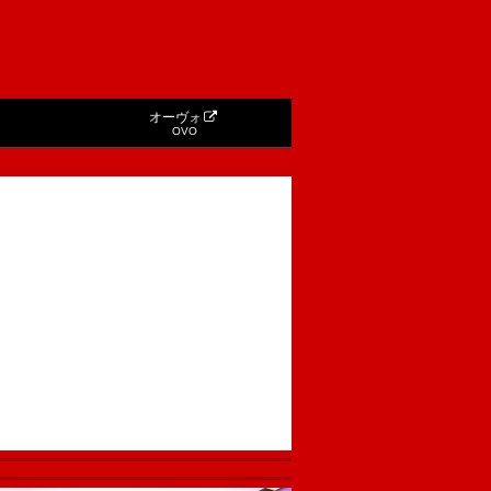
オーヴォ
OVO