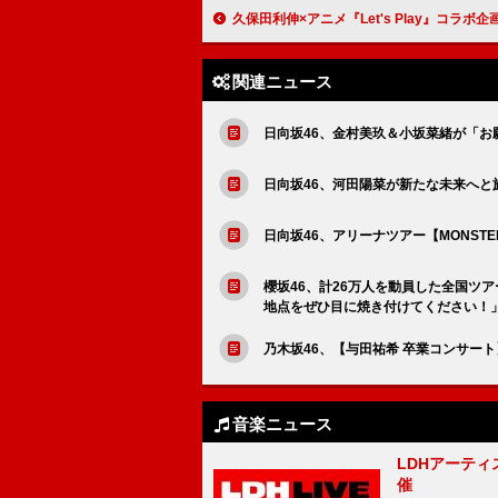
久保田利伸×アニメ『Let's Play』コラボ企画、リリックビデオ第2弾は「LOVE RAI
関連ニュース
日向坂46、金村美玖＆小坂菜緒が「お
日向坂46、河田陽菜が新たな未来へと
日向坂46、アリーナツアー【MONSTE
櫻坂46、計26万人を動員した全国ツ
地点をぜひ目に焼き付けてください！
乃木坂46、【与田祐希 卒業コンサート】
音楽ニュース
LDHアーティス
催