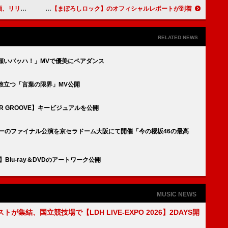
N ～恋の雨～」
Sundae May Club、ワンマンライブ【まぼろしロック】のオフィシャルレポートが到着
RELATED NEWS
願いバッハ！」MVで優美にペアダンス
旅立つ「言葉の限界」MV公開
R GROOVE】キービジュアルを公開
アーのファイナル公演を京セラドーム大阪にて開催「今の櫻坂46の最高
」
Blu-ray＆DVDのアートワーク公開
MUSIC NEWS
トが集結、国立競技場で【LDH LIVE-EXPO 2026】2DAYS開