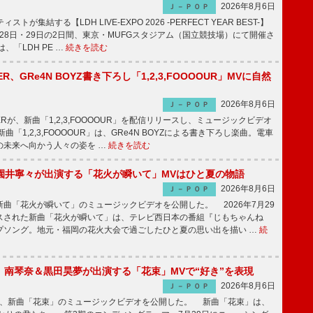
2026年8月6日
Ｊ－ＰＯＰ
トが集結する【LDH LIVE-EXPO 2026 -PERFECT YEAR BEST-】
1月28日・29日の2日間、東京・MUFGスタジアム（国立競技場）にて開催さ
、「LDH PE …
続きを読む
PPER、GRe4N BOYZ書き下ろし「1,2,3,FOOOOUR」MVに自然
2026年8月6日
Ｊ－ＰＯＰ
PPERが、新曲「1,2,3,FOOOOUR」を配信リリースし、ミュージックビデオ
「1,2,3,FOOOOUR」は、GRe4N BOYZによる書き下ろし楽曲。電車
の未来へ向かう人々の姿を …
続きを読む
園井寧々が出演する「花火が瞬いて」MVはひと夏の物語
2026年8月6日
Ｊ－ＰＯＰ
曲「花火が瞬いて」のミュージックビデオを公開した。 2026年7月29
スされた新曲「花火が瞬いて」は、テレビ西日本の番組『じもちゃんね
プソング。地元・福岡の花火大会で過ごしたひと夏の思い出を描い …
続
ake、南琴奈＆黒田昊夢が出演する「花束」MVで“好き”を表現
2026年8月6日
Ｊ－ＰＯＰ
keが、新曲「花束」のミュージックビデオを公開した。 新曲「花束」は、