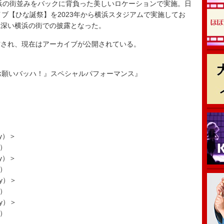
浜の街並みをバックに背負った美しいロケーションで実施。日
イブ【ひな誕祭】を2023年から横浜スタジアムで実施してお
れ深い横浜の街での披露となった。
配信され、現在はアーカイブが公開されている。
6『お願いバッハ！』スペシャルパフォーマンス』
ay）＞
.）
ay）＞
.）
ay）＞
.）
ay）＞
.）