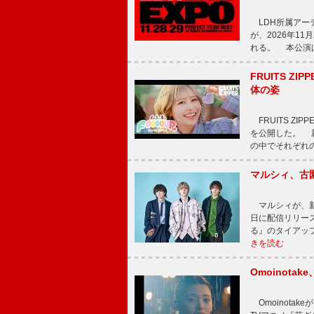
LDH所属アーティス
が、2026年1
れる。 本公演は
FRUITS ZI
体の姿
FRUITS ZI
を公開した。 新曲
の中でそれぞれ
マルシィ、古
マルシィが、新
日に配信リリー
る』のタイアッ
きを読む
Omoinot
Omoinota