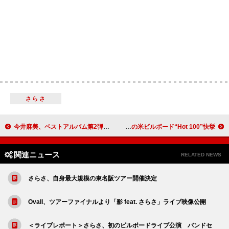
さらさ
今井麻美、ベストアルバム第2弾『A･S･A Vol.2』リリース決定
レディー・ガガ、「The Dead Dance」で12年ぶりの米ビルボード“Hot 100”快挙
関連ニュース
RELATED NEWS
さらさ、自身最大規模の東名阪ツアー開催決定
Ovall、ツアーファイナルより「影 feat. さらさ」ライブ映像公開
＜ライブレポート＞さらさ、初のビルボードライブ公演 バンドセ