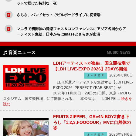
ットで届けた特別な一夜
さらさ、バンドセットでビルボードライブに初登場
マニラで初開催の音楽フェス＆コンファレンスにアジア各国からア
ーティスト集結、日本からはimaseとさらさが出演
音楽ニュース
MUSIC NEWS
LDHアーティストが集結、国立競技場で
【LDH LIVE-EXPO 2026】2DAYS開催
2026年8月6日
Ｊ－ＰＯＰ
LDH所属アーティストが集結する【LDH LIVE-
EXPO 2026 -PERFECT YEAR BEST-】が、
2026年11月28日・29日の2日間、東京・MUFG
スタジアム（国立競技場）にて開催される。 本公演は、「LDH PE …
続きを
読む
FRUITS ZIPPER、GRe4N BOYZ書き下
ろし「1,2,3,FOOOOUR」MVに自然体の
姿
2026年8月6日
Ｊ－ＰＯＰ