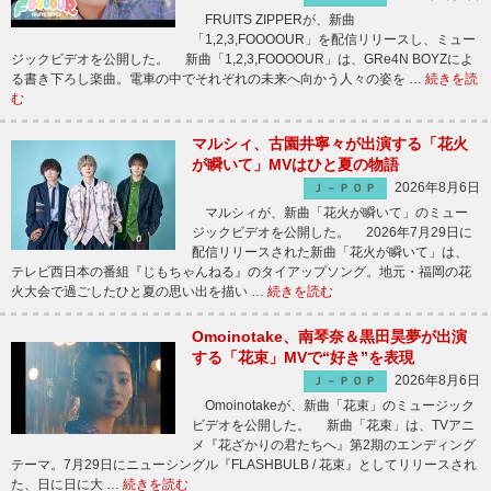
FRUITS ZIPPERが、新曲
「1,2,3,FOOOOUR」を配信リリースし、ミュー
ジックビデオを公開した。 新曲「1,2,3,FOOOOUR」は、GRe4N BOYZによ
る書き下ろし楽曲。電車の中でそれぞれの未来へ向かう人々の姿を …
続きを読
む
マルシィ、古園井寧々が出演する「花火
が瞬いて」MVはひと夏の物語
2026年8月6日
Ｊ－ＰＯＰ
マルシィが、新曲「花火が瞬いて」のミュー
ジックビデオを公開した。 2026年7月29日に
配信リリースされた新曲「花火が瞬いて」は、
テレビ西日本の番組『じもちゃんねる』のタイアップソング。地元・福岡の花
火大会で過ごしたひと夏の思い出を描い …
続きを読む
Omoinotake、南琴奈＆黒田昊夢が出演
する「花束」MVで“好き”を表現
2026年8月6日
Ｊ－ＰＯＰ
Omoinotakeが、新曲「花束」のミュージック
ビデオを公開した。 新曲「花束」は、TVアニ
メ『花ざかりの君たちへ』第2期のエンディング
テーマ。7月29日にニューシングル『FLASHBULB / 花束』としてリリースされ
た、日に日に大 …
続きを読む