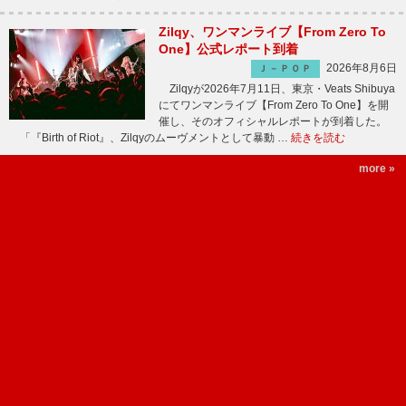
Zilqy、ワンマンライブ【From Zero To
One】公式レポート到着
2026年8月6日
Ｊ－ＰＯＰ
Zilqyが2026年7月11日、東京・Veats Shibuya
にてワンマンライブ【From Zero To One】を開
催し、そのオフィシャルレポートが到着した。
「『Birth of Riot』、Zilqyのムーヴメントとして暴動 …
続きを読む
more »