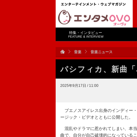
特集・インタビュー
FEATURE & INTERVIEW
音楽
音楽ニュース
パシフィカ、新曲「Ju
2025年9月17日 / 11:00
ブエノスアイレス出身のインディー・ロッ
ージック・ビデオとともに公開した。
混乱やドラマに惹かれてしまい、本当
曲で、自分が自己破壊的になっている