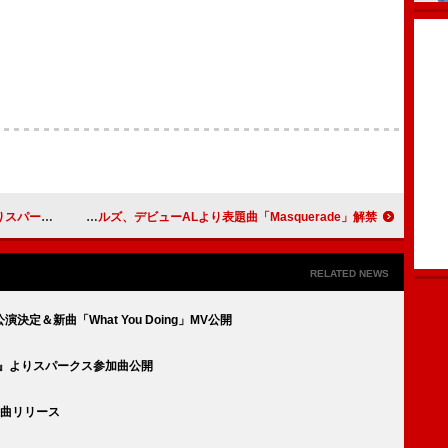
参加曲公開
アイルランド発の新星バンド＝カーディナルズ、デビューALより表題曲「Masquerade」解禁
RELATED NEWS
定＆新曲「What You Doing」MV公開
ン』よりスパークス参加曲公開
2曲リリース