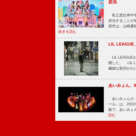
担当
私立恵比寿中学
担当することが
原作は、山崎夏
続きを読む
LIL LEA
LIL LEAG
開した。 LIL
繊細な歌詞が心
あいみょん、
あいみょんが、
ール」は、202
曲で、あいみょ
読む