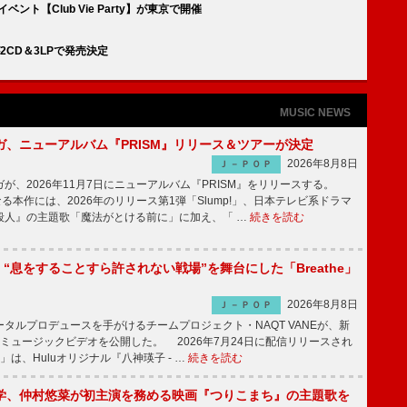
ト【Club Vie Party】が東京で開催
CD＆3LPで発売決定
MUSIC NEWS
ガ、ニューアルバム『PRISM』リリース＆ツアーが決定
2026年8月8日
Ｊ－ＰＯＰ
、2026年11月7日にニューアルバム『PRISM』をリリースする。
なる本作には、2026年のリリース第1弾「Slump!」、日本テレビ系ドラマ
殺人』の主題歌「魔法がとける前に」に加え、「 …
続きを読む
NE、“息をすることすら許されない戦場”を舞台にした「Breathe」
2026年8月8日
Ｊ－ＰＯＰ
ルプロデュースを手がけるチームプロジェクト・NAQT VANEが、新
e」のミュージックビデオを公開した。 2026年7月24日に配信リリースされ
he」は、Huluオリジナル『八神瑛子 - …
続きを読む
学、仲村悠菜が初主演を務める映画『つりこまち』の主題歌を