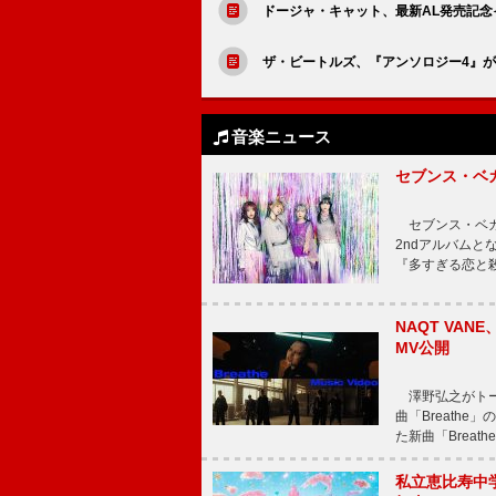
ドージャ・キャット、最新AL発売記念イベン
ザ・ビートルズ、『アンソロジー4』が2
音楽ニュース
セブンス・ベ
セブンス・ベガが
2ndアルバムと
『多すぎる恋と
NAQT VA
MV公開
澤野弘之がトータ
曲「Breath
た新曲「Breat
私立恵比寿中