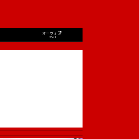
オーヴォ
OVO