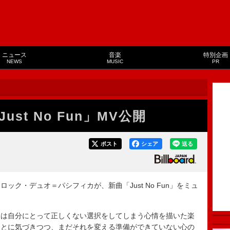
ニュース
音楽
特別企画
NEWS
MUSIC
PR
st No Fun」MV公開
ポスト
シェア
送る
ク・デュオ＝パシフィカが、新曲「Just No Fun」をミュ
は自分にとって正しくない選択をしてしまう心情を描いた楽
ことに気づきつつ、まだそれを変える準備ができていない心の