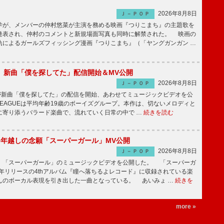
2026年8月8日
Ｊ－ＰＯＰ
が、メンバーの仲村悠菜が主演を務める映画『つりこまち』の主題歌を
発表され、仲村のコメントと新規場面写真も同時に解禁された。 映画の
軌によるガールズフィッシング漫画『つりこまち』（「ヤングガンガン …
GUE、新曲「僕を探してた」配信開始＆MV公開
2026年8月8日
Ｊ－ＰＯＰ
UEが新曲「僕を探してた」の配信を開始、あわせてミュージックビデオを公
 LEAGUEは平均年齢19歳のボーイズグループ。本作は、切ないメロディと
に寄り添うバラード楽曲で、流れていく日常の中で …
続きを読む
6年越しの念願「スーパーガール」MV公開
2026年8月8日
Ｊ－ＰＯＰ
「スーパーガール」のミュージックビデオを公開した。 「スーパーガ
2年リリースの4thアルバム『瞳へ落ちるよレコード』に収録されている楽
んのボーカル表現を引き出した一曲となっている。 あいみょ …
続きを
more »