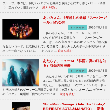
グループ。本作は、切ないメロディと繊細な歌詞が心に寄り添うバラード楽曲
で、流れていく日常の中で …
続きを読む
あいみょん、6年越しの念願「スーパーガ
ール」MV公開
2026年8月8日
Ｊ－ＰＯＰ
あいみょんが、「スーパーガール」のミュー
ジックビデオを公開した。 「スーパーガー
ル」は、2022年リリースの4thアルバム『瞳へ落
ちるよレコード』に収録されている楽曲で、あいみょんのボーカル表現を引き
出した一曲となっている。 あいみょ …
続きを読む
あたらよ、ニューAL『私雨に夏の灯を知
る』収録内容発表
2026年8月8日
Ｊ－ＰＯＰ
あたらよが、8月19日にリリースするニューア
ルバム『私雨に夏の灯を知る』の収録内容を発
表した。 収録曲は、TVアニメ『ヘルモード～
やり込み好きのゲーマーは廃設定の異世界で無双する～』オープニングテーマ
の「ハク」、劇場版『僕の心のヤバイや …
続きを読む
ShowMinorSavage（Aile The Shota／
BE:FIRSTのSOTA＆MANATO）、新曲