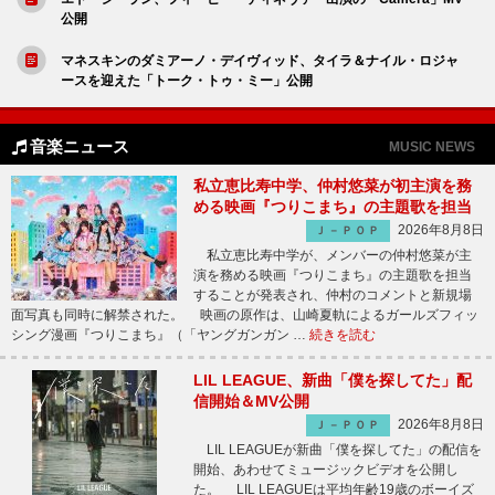
公開
マネスキンのダミアーノ・デイヴィッド、タイラ＆ナイル・ロジャ
ースを迎えた「トーク・トゥ・ミー」公開
音楽ニュース
MUSIC NEWS
私立恵比寿中学、仲村悠菜が初主演を務
める映画『つりこまち』の主題歌を担当
2026年8月8日
Ｊ－ＰＯＰ
私立恵比寿中学が、メンバーの仲村悠菜が主
演を務める映画『つりこまち』の主題歌を担当
することが発表され、仲村のコメントと新規場
面写真も同時に解禁された。 映画の原作は、山崎夏軌によるガールズフィッ
シング漫画『つりこまち』（「ヤングガンガン …
続きを読む
LIL LEAGUE、新曲「僕を探してた」配
信開始＆MV公開
2026年8月8日
Ｊ－ＰＯＰ
LIL LEAGUEが新曲「僕を探してた」の配信を
開始、あわせてミュージックビデオを公開し
た。 LIL LEAGUEは平均年齢19歳のボーイズ