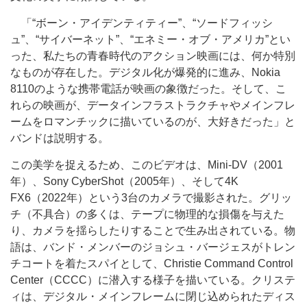
「“ボーン・アイデンティティー”、“ソードフィッシ
ュ”、“サイバーネット”、“エネミー・オブ・アメリカ”とい
った、私たちの青春時代のアクション映画には、何か特別
なものが存在した。デジタル化が爆発的に進み、Nokia
8110のような携帯電話が映画の象徴だった。そして、こ
れらの映画が、データインフラストラクチャやメインフレ
ームをロマンチックに描いているのが、大好きだった」と
バンドは説明する。
この美学を捉えるため、このビデオは、Mini-DV（2001
年）、Sony CyberShot（2005年）、そして4K
FX6（2022年）という3台のカメラで撮影された。グリッ
チ（不具合）の多くは、テープに物理的な損傷を与えた
り、カメラを揺らしたりすることで生み出されている。物
語は、バンド・メンバーのジョシュ・バージェスがトレン
チコートを着たスパイとして、Christie Command Control
Center（CCCC）に潜入する様子を描いている。クリステ
ィは、デジタル・メインフレームに閉じ込められたディス