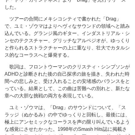
した。
ツアーの合間にメキシコシティで書かれた「Drag」
で、ユミ・ゾウマはよりヘヴィなサウンドの領域へと踏み
込んでいる。グランジ風のギター、インダストリアル・シ
ンセのテクスチャー、グリッチなアルペジオが、ゆっくり
と作られるストラクチャーの上に重なり、壮大でカタルシ
ス的なコーラスへと爆発する。
歌詞は、フロントウーマンのクリスティ・シンプソンが
ADHDと診断された後の自己探求の旅を描き、失われた時
間への悲しみと、受け入れることの安堵感のバランスをと
っている。結果として、この曲は苦難への別れと、新たな
章への大胆な挑戦の両方を表現している。
ユミ・ゾウマは、「Drag」のサウンドについて、「ス
ラッジ（ぬかるみ）の中でゆっくりと回転し、最後には、
極上にアンセミックなコーラスを声の限り叫んでいるよう
な感覚にさせたかった。1998年のSmash Hits誌に掲載さ