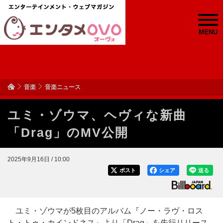
MENU
音楽
音楽ニュース
ユミ・ゾウマ、ヘヴィな新曲
「Drag」のMV公開
2025年9月16日 / 10:00
ポスト
シェア
送る
ユミ・ゾウマが5枚目のアルバム『ノー・ラヴ・ロス
ト・トゥ・カインドネス』より「Drag」を先行リリース