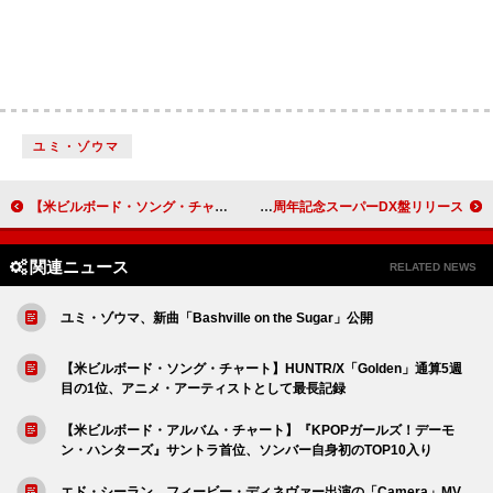
ユミ・ゾウマ
【米ビルボード・ソング・チャート】HUNTR/X「Golden」通算5週目の1位、アニメ・アーティストとして最長記録
ブラック・クロウズ、『アモリカ』30周年記念スーパーDX盤リリース
関連ニュース
RELATED NEWS
ユミ・ゾウマ、新曲「Bashville on the Sugar」公開
【米ビルボード・ソング・チャート】HUNTR/X「Golden」通算5週
目の1位、アニメ・アーティストとして最長記録
【米ビルボード・アルバム・チャート】『KPOPガールズ！デーモ
ン・ハンターズ』サントラ首位、ソンバー自身初のTOP10入り
エド・シーラン、フィービー・ディネヴァー出演の「Camera」MV