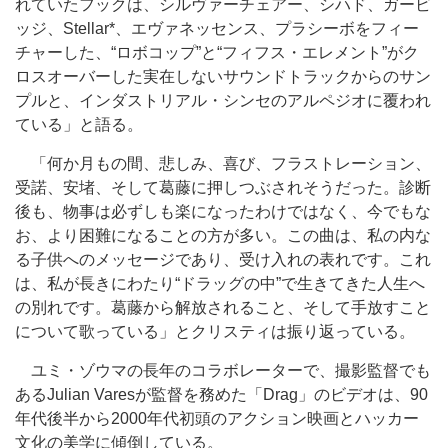
れていたフックは、シルヴァーチェアー、シハド、ガービ
ッジ、Stellar*、エヴァネッセンス、プラシーボをフィー
チャーした、“ロボコップ”と“フィフス・エレメント”がク
ロスオーバーした実在しないサウンドトラックからのサン
プルと、インダストリアル・シンセのアルペジオに覆われ
ている」と語る。
「何か月もの間、悲しみ、喜び、フラストレーション、
受諾、安堵、そして葛藤に押しつぶされそうだった。診断
後も、物事は必ずしも楽になったわけではなく、今でもな
お、より困難になることの方が多い。この曲は、私の内な
る子供へのメッセージであり、受け入れの表れです。これ
は、私が長きにわたり“ドラッグの中”で生きてきた人生へ
の別れです。葛藤から解放されること、そして手放すこと
について歌っている」とクリスティは振り返っている。
ユミ・ゾウマの長年のコラボレーターで、撮影監督でも
あるJulian Varesが監督を務めた「Drag」のビデオは、90
年代後半から2000年代初頭のアクション映画とハッカー
文化の美学に傾倒している。