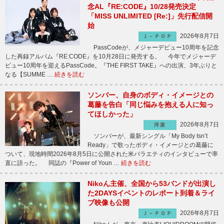
念AL『RE:CODE』10/28発売決定
「MISS UNLIMITED [Re:]」先行配信開
始
2026年8月7日
Ｊ－ＰＯＰ
PassCodeが、メジャーデビュー10周年を記念
した再録アルバム『RE:CODE』を10月28日に発売する。 今年でメジャーデ
ビュー10周年を迎えるPassCode。『THE FIRST TAKE』への出演、3年ぶりと
なる【SUMME …
続きを読む
ソンバー、自身のボディ・イメージとの
葛藤を告白「同じ悩みを抱える人に知っ
てほしかった」
2026年8月7日
洋楽
ソンバーが、最新シングル「My Body Isn’t
Ready」で歌ったボディ・イメージとの葛藤に
ついて、現地時間2026年8月5日に公開された米バラエティのインタビューで率
直に語った。 同誌の『Power of Youn …
続きを読む
Nikoん主催、全国から53バンドが出演し
た2DAYSイベントのレポート到着＆ライ
ブ映像も公開
2026年8月7日
Ｊ－ＰＯＰ