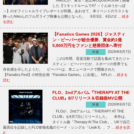
Nikoんが、東京・恵比寿LIQUIDROOMで開催
した【リキッドルームで47 ～ぐんゆうかっぽ
～】のオフィシャルライブレポートが到着。あわせて、本イベントのラストを
飾ったNikoんのフル尺ライブ映像も公開となった。 8月3日、4日の2 …
続き
を読む
【Fanatics Games 2026】ジャスティ
ン・ビーバーが総合優勝、賞金約1億
5,800万円をファンと慈善団体へ寄付
2026年8月7日
洋楽
この1年間、音楽活動で話題を集めてきたジャ
スティン・ビーバーだが、スポーツの世界でも
存在感を示したようだ。 ビーバーは、米ニューヨークで開催された
【Fanatics Fest】の特別企画『Fanatics Games』に出場し、NFLの …
続きを
読む
FLO、2ndアルバム『THERAPY AT THE
CLUB』8/7リリース＆収録曲MV公開
2026年8月7日
洋楽
FLOが、2ndアルバム『THERAPY AT THE
CLUB』を8月7日にリリースした。 本作は、
タイトル曲「Therapy At The Club」、UKで自己
最高位を記録したFLO単独名義のリード・シングル「Leak It」、フ …
続きを読
む