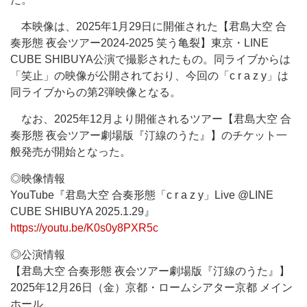
本映像は、2025年1月29日に開催された【君島大空 合
奏形態 夜会ツアー2024-2025 笑う亀裂】東京・LINE
CUBE SHIBUYA公演で撮影されたもの。同ライブからは
「笑止」の映像が公開されており、今回の「c r a z y」は
同ライブからの第2弾映像となる。
なお、2025年12月より開催されるツアー【君島大空 合
奏形態 夜会ツアー劇場版『汀線のうた』】のチケット一
般発売が開始となった。
◎映像情報
YouTube『君島大空 合奏形態「c r a z y」Live @LINE
CUBE SHIBUYA 2025.1.29』
https://youtu.be/K0s0y8PXR5c
◎公演情報
【君島大空 合奏形態 夜会ツアー劇場版『汀線のうた』】
2025年12月26日（金）京都・ロームシアター京都 メイン
ホール