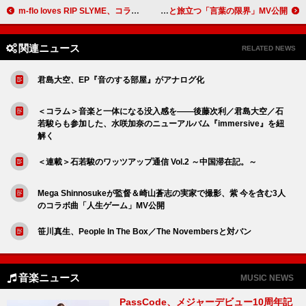
m-flo loves RIP SLYME、コラボ曲「ARIGATTO」配信リリース
日向坂46、河田陽菜が新たな未来へと旅立つ「言葉の限界」MV公開
関連ニュース
RELATED NEWS
君島大空、EP『音のする部屋』がアナログ化
＜コラム＞音楽と一体になる没入感を――後藤次利／君島大空／石
若駿らも参加した、水咲加奈のニューアルバム『immersive』を紐
解く
＜連載＞石若駿のワッツアップ通信 Vol.2 ～中国滞在記。～
Mega Shinnosukeが監督＆崎山蒼志の実家で撮影、紫 今を含む3人
のコラボ曲「人生ゲーム」MV公開
笹川真生、People In The Box／The Novembersと対バン
音楽ニュース
MUSIC NEWS
PassCode、メジャーデビュー10周年記