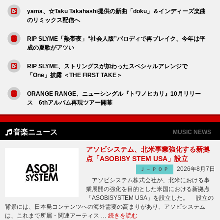
yama、☆Taku Takahashi提供の新曲「doku」＆インディーズ楽曲
のリミックス配信へ
RIP SLYME「熱帯夜」“社会人版”パロディで再ブレイク、今年は平
成の夏歌がアツい
RIP SLYME、ストリングスが加わったスペシャルアレンジで
「One」披露 ＜THE FIRST TAKE＞
ORANGE RANGE、ニューシングル『トワノヒカリ』10月リリー
ス 6thアルバム再現ツアー開幕
音楽ニュース
MUSIC NEWS
アソビシステム、北米事業強化する新拠
点「ASOBISY STEM USA」設立
2026年8月7日
Ｊ－ＰＯＰ
アソビシステム株式会社が、北米における事
業展開の強化を目的とした米国における新拠点
「ASOBISYSTEM USA」を設立した。 設立の
背景には、日本発コンテンツへの海外需要の高まりがあり、アソビシステム
は、これまで所属・関連アーティス …
続きを読む