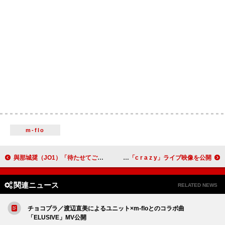
m-flo
與那城奨（JO1）「待たせてごめんね」、ソロオリジナル楽曲「約束」公開
君島大空、合奏形態による「c r a z y」ライブ映像を公開
関連ニュース
RELATED NEWS
チョコプラ／渡辺直美によるユニット×m-floとのコラボ曲
「ELUSIVE」MV公開