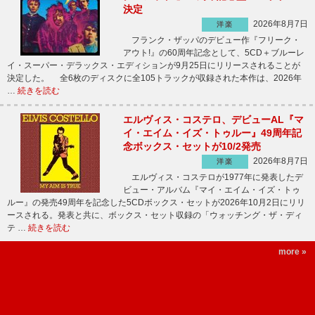
決定
2026年8月7日
洋楽
フランク・ザッパのデビュー作『フリーク・
アウト!』の60周年記念として、5CD＋ブルーレ
イ・スーパー・デラックス・エディションが9月25日にリリースされることが
決定した。 全6枚のディスクに全105トラックが収録された本作は、2026年
…
続きを読む
エルヴィス・コステロ、デビューAL『マ
イ・エイム・イズ・トゥルー』49周年記
念ボックス・セットが10/2発売
2026年8月7日
洋楽
エルヴィス・コステロが1977年に発表したデ
ビュー・アルバム『マイ・エイム・イズ・トゥ
ルー』の発売49周年を記念した5CDボックス・セットが2026年10月2日にリリ
ースされる。発表と共に、ボックス・セット収録の「ウォッチング・ザ・ディ
テ …
続きを読む
more »