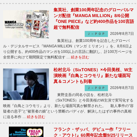
集英社、創業100周年記念のグローバルマ
ンガ配信『MANGA MILLION』8/6公開
『ONE PIECE』など約400作品を100言語
超で無料配信
2026年8月7日
Ｊ－ＰＯＰ
集英社は、創業100周年を記念したグローバ
ル・デジタルサービス『MANGA MILLION（マンガ ミリオン）』を、8月6日よ
り公開する。約400作品のマンガを100以上の言語に翻訳し、計100万ページを
全世界に向けて期間限定で無料配信す …
続きを読む
松村北斗（SixTONES）×今田美桜、W主
演映画『白鳥とコウモリ』新たな場面写
真＆コメントも到着
2026年8月7日
Ｊ－ＰＯＰ
東野圭吾の同名小説を、松村北斗
（SixTONES）と今田美桜のW主演で実写化する
映画『白鳥とコウモリ』より、新たな場面写真が解禁された。 殺人事件の“容
疑者の息子”と“被害者の娘”という禁断のバディが、解決したはずの事件の真相
に迫る本作 …
続きを読む
フランク・ザッパ、デビュー作『フリー
ク・アウト!』60周年記念盤9/25リリース