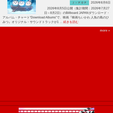
2026年8月6日
Ｊ－ＰＯＰ
2026年8月5日公開（集計期間：2026年7月27
日～8月2日）のBillboard JAPANダウンロード・
アルバム・チャート“Download Albums”で、映画『映画ちいかわ 人魚の島のひ
みつ』オリジナル・サウンドトラックが1 …
続きを読む
more »