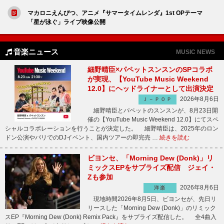
マカロニえんぴつ、アニメ『サマータイムレンダ』1st OPテーマ
「星が泳ぐ」ライブ映像公開
音楽ニュース
MUSIC NEWS
細野晴臣×パペットスンスンのSPコラボ
が実現、【YouTube Music Weekend
12.0】にヘッドライナーとして出演決定
2026年8月6日
Ｊ－ＰＯＰ
細野晴臣とパペットのスンスンが、8月23日開
催の【YouTube Music Weekend 12.0】にてスペ
シャルコラボレーションを行うことが決定した。 細野晴臣は、2025年のロン
ドン公演やパリでのDJイベント、国内ツアーの即完売 …
続きを読む
ビヨンセ、「Morning Dew (Donk)」リ
ミックスEPをサプライズ配信 ジェイ・
Zも参加
2026年8月6日
洋楽
現地時間2026年8月5日、ビヨンセが、先日リ
リースした「Morning Dew (Donk)」のリミック
スEP『Morning Dew (Donk) Remix Pack』をサプライズ配信した。 全4曲入