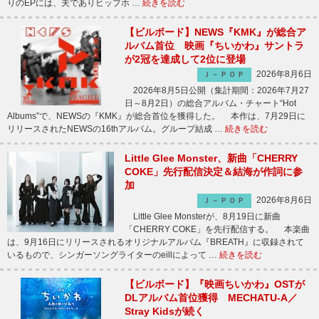
りのEPには、夫でありヒップホ …
続きを読む
【ビルボード】NEWS『KMK』が総合ア
ルバム首位 映画『ちいかわ』サントラ
が2冠を達成して2位に登場
2026年8月6日
Ｊ－ＰＯＰ
2026年8月5日公開（集計期間：2026年7月27
日～8月2日）の総合アルバム・チャート“Hot
Albums”で、NEWSの『KMK』が総合首位を獲得した。 本作は、7月29日に
リリースされたNEWSの16thアルバム。グループ結成 …
続きを読む
Little Glee Monster、新曲「CHERRY
COKE」先行配信決定＆結海が作詞に参
加
2026年8月6日
Ｊ－ＰＯＰ
Little Glee Monsterが、8月19日に新曲
「CHERRY COKE」を先行配信する。 本楽曲
は、9月16日にリリースされるオリジナルアルバム『BREATH』に収録されて
いるもので、シンガーソングライターのeillによって …
続きを読む
【ビルボード】『映画ちいかわ』OSTが
DLアルバム首位獲得 MECHATU-A／
Stray Kidsが続く