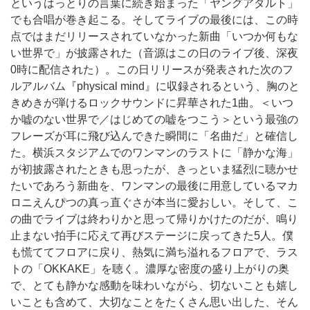
というはっとりの言葉に続き始まった「ヤングアダルト」
でも合唱が巻き起こる。そしてライブの最後には、この時
点ではまだリリースされていなかった新曲「いつか何もな
い世界で」が披露された（音源はこの日のライブ後、深夜
0時に配信された）。この日リリースが発表された次のフ
ルアルバム『physical mind』に収録されるという、胸のと
きめきが弾けるロックサウンドに昇華された1曲。＜いつ
か嘘のない世界で／はじめての嘘をつこう＞という最強の
フレーズが耳に飛び込んできた瞬間に「名曲だ」と確信し
た。横浜スタジアムでのワンマンのラストに「静かな海」
が初披露されたときも思ったが、きっといま猛烈に聴かせ
たいであろう新曲を、ワンマンの最後に用意しているマカ
ロニえんぴつの真っ直ぐさが本当に愛おしい。そして、こ
の曲でライブは終わりかと思って帰りかけたのだが、鳴り
止まない拍手に応えて再びステージに戻ってきた5人。僕
も慌ててフロアに戻り、熱気に満ち溢れるフロアで、ラス
トの「OKKAKE」を聴く。濃厚な密度の盛り上がりの奥
で、とても静かな感動を味わいながら、切ないことも嬉し
いことも含めて、大切なことをたくさん思い出した、そん