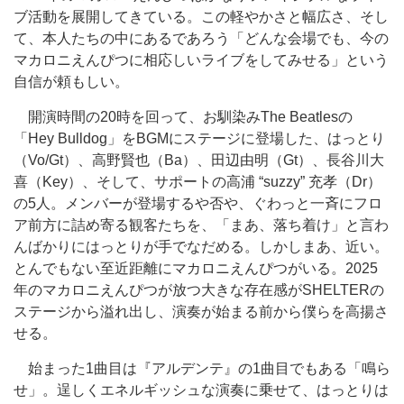
ブ活動を展開してきている。この軽やかさと幅広さ、そし
て、本人たちの中にあるであろう「どんな会場でも、今の
マカロニえんぴつに相応しいライブをしてみせる」という
自信が頼もしい。
開演時間の20時を回って、お馴染みThe Beatlesの
「Hey Bulldog」をBGMにステージに登場した、はっとり
（Vo/Gt）、高野賢也（Ba）、田辺由明（Gt）、長谷川大
喜（Key）、そして、サポートの高浦 “suzzy” 充孝（Dr）
の5人。メンバーが登場するや否や、ぐわっと一斉にフロ
ア前方に詰め寄る観客たちを、「まあ、落ち着け」と言わ
んばかりにはっとりが手でなだめる。しかしまあ、近い。
とんでもない至近距離にマカロニえんぴつがいる。2025
年のマカロニえんぴつが放つ大きな存在感がSHELTERの
ステージから溢れ出し、演奏が始まる前から僕らを高揚さ
せる。
始まった1曲目は『アルデンテ』の1曲目でもある「鳴ら
せ」。逞しくエネルギッシュな演奏に乗せて、はっとりは