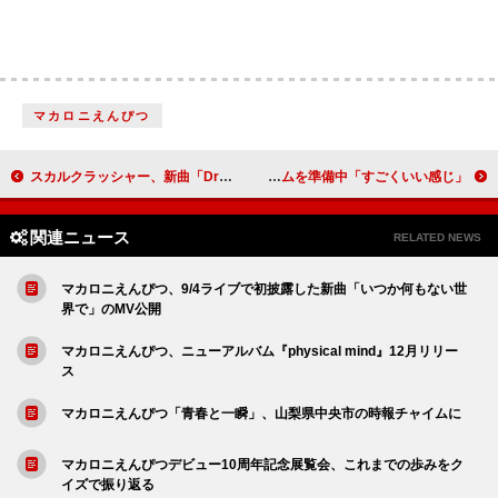
マカロニえんぴつ
スカルクラッシャー、新曲「Dragon」で現実世界に引き戻される感覚を描く
ルイ・トムリンソン、3rdアルバムを準備中「すごくいい感じ」
関連ニュース
RELATED NEWS
マカロニえんぴつ、9/4ライブで初披露した新曲「いつか何もない世
界で」のMV公開
マカロニえんぴつ、ニューアルバム『physical mind』12月リリー
ス
マカロニえんぴつ「青春と一瞬」、山梨県中央市の時報チャイムに
マカロニえんぴつデビュー10周年記念展覧会、これまでの歩みをク
イズで振り返る