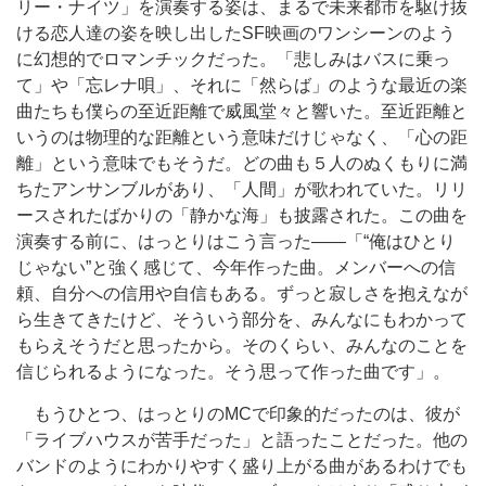
リー・ナイツ」を演奏する姿は、まるで未来都市を駆け抜
ける恋人達の姿を映し出したSF映画のワンシーンのよう
に幻想的でロマンチックだった。「悲しみはバスに乗っ
て」や「忘レナ唄」、それに「然らば」のような最近の楽
曲たちも僕らの至近距離で威風堂々と響いた。至近距離と
いうのは物理的な距離という意味だけじゃなく、「心の距
離」という意味でもそうだ。どの曲も５人のぬくもりに満
ちたアンサンブルがあり、「人間」が歌われていた。リリ
ースされたばかりの「静かな海」も披露された。この曲を
演奏する前に、はっとりはこう言った――「“俺はひとり
じゃない”と強く感じて、今年作った曲。メンバーへの信
頼、自分への信用や自信もある。ずっと寂しさを抱えなが
ら生きてきたけど、そういう部分を、みんなにもわかって
もらえそうだと思ったから。そのくらい、みんなのことを
信じられるようになった。そう思って作った曲です」。
もうひとつ、はっとりのMCで印象的だったのは、彼が
「ライブハウスが苦手だった」と語ったことだった。他の
バンドのようにわかりやすく盛り上がる曲があるわけでも