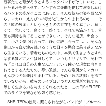
観客たちと繋がろうとするロックバンドがそこにいた。し
たたる汗を光らせて、ひたすらに楽曲を信じて演奏し続け
るバンドの姿がそこにはあった。そんな彼らの姿を観なが
ら、マカロニえんぴつの歌がどこから生まれるのか……そ
の「歌の故郷」というべきものの存在を強く感じた。寂し
くて、悲しくて、痛くて、儚くて、それでも温かくて、希
望も期待も捨てることができない、そんな場所。出会っ
て、小さく傷つけ合って、静かに許し合って……。そんな
傷口から血が滲み続けるような日々を懸命に乗り越えなが
ら生きている、若者たちの心の中。本気で生きようとすれ
ばするほどに人生は難しくて、いつもギリギリで、それで
も「これは自分の人生なんだ」という確かな現実に向き合
おうとする人たちの、尊い孤独。そんな場所からマカロニ
えんぴつの音楽は生まれている。その「歌の故郷」を捨て
ていないから、彼らのライブはいつどんな場所で観ても、
等しく生きる力を与えてくれるのだと、この日SHELTER
でのライブを観ながら強く感じた。
SHELTERの照明に照らされながらバンドが「ブルーベ