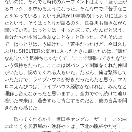
ないのに、それでも時代のムーブメントはより「盛り上が
るロック」を求めるようになった。そんな中で「苦手なこ
とをやっている」という意識が10年前のはっとりにはあっ
たという。そうはっとりが語るのを、長谷川も頷きながら
聞いている。はっとりは「ずっと探していたんだと思う、
自分たちが本当に得意なことを」と語った。でもその上
で、はっとりはこう続けた。「苦手だったけど、今日久し
ぶりにSHELTERの楽屋に入ったときに感じたのは、“嫌だ
なあ”という気持ちじゃなくて、“ここで頑張ってきたな”と
いう気持ちだった。ここには対バンして刺激をくれた仲間
がいたし、認めてくれる人もいた。たぶん、俺は緊張して
いただけで、ライブハウスが好きだったんだと思う。マカ
ロニえんぴつは、ライブハウス経験がなければ、みんなと
理解し合えなかったと思います」。全力でやり続けて辿り
着いた未来は、過去すらも肯定するのだと、彼の言葉を聞
きながら感じた。
「歌ってくれるか？ 世田谷ヤングルーザー！ この曲
に出てくる居酒屋の＜晩杯や＞は、下北の晩杯やだぞ！」