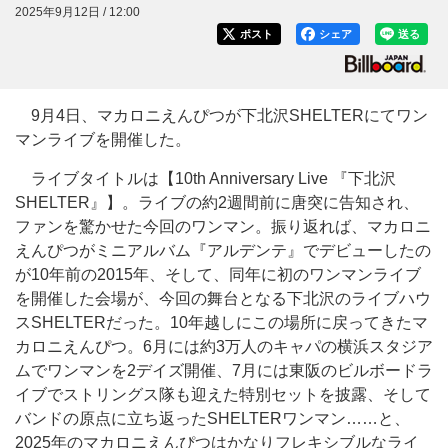
2025年9月12日 / 12:00
ポスト
シェア
送る
9月4日、マカロニえんぴつが下北沢SHELTERにてワン
マンライブを開催した。
ライブタイトルは【10th Anniversary Live 『下北沢
SHELTER』】。ライブの約2週間前に唐突に告知され、
ファンを驚かせた今回のワンマン。振り返れば、マカロニ
えんぴつがミニアルバム『アルデンテ』でデビューしたの
が10年前の2015年、そして、同年に初のワンマンライブ
を開催した会場が、今回の舞台となる下北沢のライブハウ
スSHELTERだった。10年越しにこの場所に戻ってきたマ
カロニえんぴつ。6月には約3万人のキャパの横浜スタジア
ムでワンマンを2デイズ開催、7月には東阪のビルボードラ
イブでストリングス隊も迎えた特別セットを披露、そして
バンドの原点に立ち返ったSHELTERワンマン……と、
2025年のマカロニえんぴつはかなりフレキシブルなライ