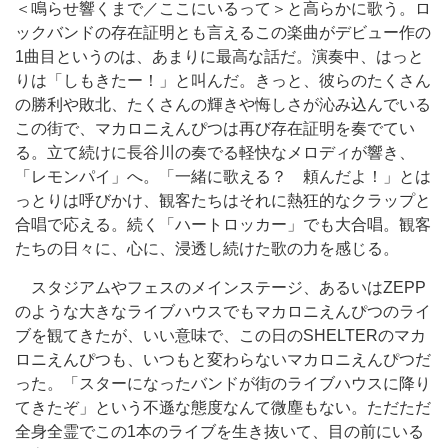
＜鳴らせ響くまで／ここにいるって＞と高らかに歌う。ロ
ックバンドの存在証明とも言えるこの楽曲がデビュー作の
1曲目というのは、あまりに最高な話だ。演奏中、はっと
りは「しもきたー！」と叫んだ。きっと、彼らのたくさん
の勝利や敗北、たくさんの輝きや悔しさが沁み込んでいる
この街で、マカロニえんぴつは再び存在証明を奏でてい
る。立て続けに長谷川の奏でる軽快なメロディが響き、
「レモンパイ」へ。「一緒に歌える？ 頼んだよ！」とは
っとりは呼びかけ、観客たちはそれに熱狂的なクラップと
合唱で応える。続く「ハートロッカー」でも大合唱。観客
たちの日々に、心に、浸透し続けた歌の力を感じる。
スタジアムやフェスのメインステージ、あるいはZEPP
のような大きなライブハウスでもマカロニえんぴつのライ
ブを観てきたが、いい意味で、この日のSHELTERのマカ
ロニえんぴつも、いつもと変わらないマカロニえんぴつだ
った。「スターになったバンドが街のライブハウスに降り
てきたぞ」という不遜な態度なんて微塵もない。ただただ
全身全霊でこの1本のライブを生き抜いて、目の前にいる