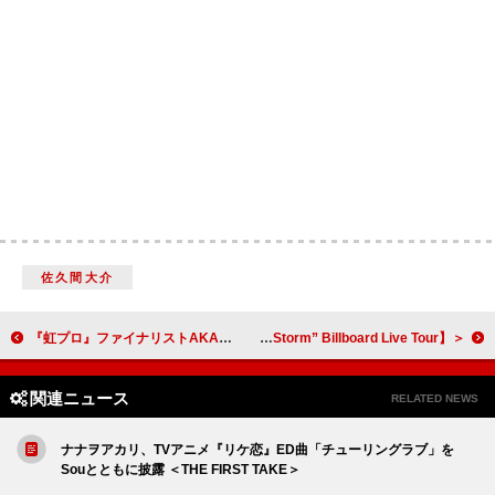
佐久間大介
『虹プロ』ファイナリストAKARI擁するELSEE、メジャーデビュー曲がTVアニメ『ワンダンス』ED主題歌に
＜ライブレポート＞Ovall、ダンサーTHE D SoraKi登場＆アンプラグド・コーナーありの特別演出で魅せた【“Silent Storm” Billboard Live Tour】
関連ニュース
RELATED NEWS
ナナヲアカリ、TVアニメ『リケ恋』ED曲「チューリングラブ」を
Souとともに披露 ＜THE FIRST TAKE＞