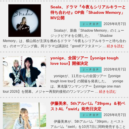
Soala、ドラマ『今夜もシリアルキラーと
待ち合わせ』OP曲「Shadow Memory」
MV公開
2026年8月7日
Ｊ－ＰＯＰ
Soalaが、新曲「Shadow Memory」のミュー
ジックビデオを公開した。 「Shadow
Memory」は、横山裕が主演を務めるドラマ『今夜もシリアルキラーと待ち合わ
せ』のオープニング曲。同ドラマは講談社『good!アフタヌーン …
続きを読む
yonige、全国ツアー【yonige tough
love tour】開催決定
2026年8月7日
Ｊ－ＰＯＰ
yonigeが、11月からの全国ツアー【yonige
tough love tour】の開催を発表した。 yonige
は、東名阪ワンマンツアー【yonige one man
tour 2026】を開幕。メジャー再契約後初のワンマンツアー …
続きを読む
伊藤美来、5thアルバム『39rpm』＆初ベ
ストAL『swirl』発売日決定
2026年8月7日
Ｊ－ＰＯＰ
伊藤美来が、5thアルバム『39rpm』とベスト
アルバム『swirl』を10月7日に同時発売すること