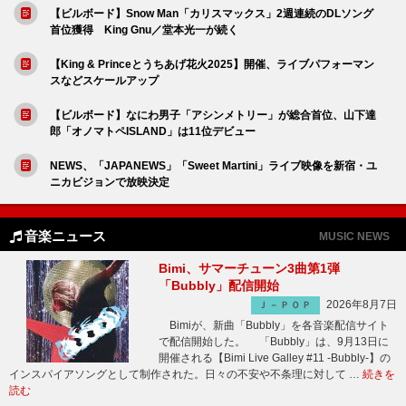
【ビルボード】Snow Man「カリスマックス」2週連続のDLソング
首位獲得 King Gnu／堂本光一が続く
【King & Princeとうちあげ花火2025】開催、ライブパフォーマン
スなどスケールアップ
【ビルボード】なにわ男子「アシンメトリー」が総合首位、山下達
郎「オノマトペISLAND」は11位デビュー
NEWS、「JAPANEWS」「Sweet Martini」ライブ映像を新宿・ユ
ニカビジョンで放映決定
音楽ニュース
MUSIC NEWS
Bimi、サマーチューン3曲第1弾
「Bubbly」配信開始
2026年8月7日
Ｊ－ＰＯＰ
Bimiが、新曲「Bubbly」を各音楽配信サイト
で配信開始した。 「Bubbly」は、9月13日に
開催される【Bimi Live Galley #11 -Bubbly-】の
インスパイアソングとして制作された。日々の不安や不条理に対して …
続きを
読む