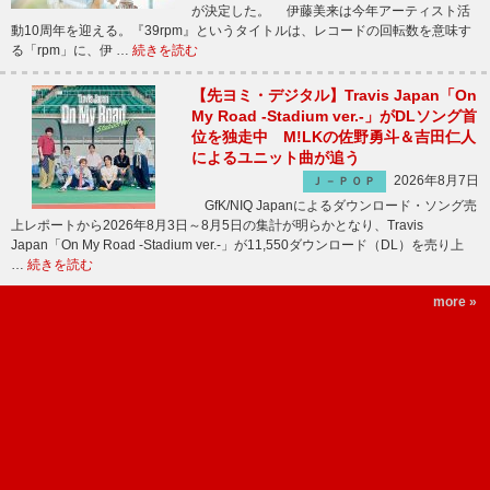
が決定した。 伊藤美来は今年アーティスト活
動10周年を迎える。『39rpm』というタイトルは、レコードの回転数を意味す
る「rpm」に、伊 …
続きを読む
【先ヨミ・デジタル】Travis Japan「On
My Road -Stadium ver.-」がDLソング首
位を独走中 M!LKの佐野勇斗＆吉田仁人
によるユニット曲が追う
2026年8月7日
Ｊ－ＰＯＰ
GfK/NIQ Japanによるダウンロード・ソング売
上レポートから2026年8月3日～8月5日の集計が明らかとなり、Travis
Japan「On My Road -Stadium ver.-」が11,550ダウンロード（DL）を売り上
…
続きを読む
more »