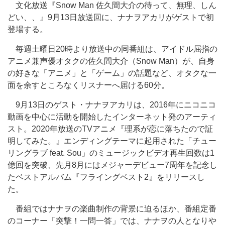
文化放送『Snow Man 佐久間大介の待って、無理、しん
どい、、』9月13日放送回に、ナナヲアカリがゲストで初
登場する。
毎週土曜日20時より放送中の同番組は、アイドル屈指の
アニメ兼声優オタクの佐久間大介（Snow Man）が、自身
の好きな「アニメ」と「ゲーム」の話題など、オタクな一
面を余すところなくリスナーへ届ける60分。
9月13日のゲスト・ナナヲアカリは、2016年にニコニコ
動画を中心に活動を開始したインターネット発のアーティ
スト。2020年放送のTVアニメ『理系が恋に落ちたので証
明してみた。』エンディングテーマに起用された「チュー
リングラブ feat. Sou」のミュージックビデオ再生回数は1
億回を突破、先月8月にはメジャーデビュー7周年を記念し
たベストアルバム『フライングベスト2』をリリースし
た。
番組ではナナヲの楽曲制作の背景に迫るほか、番組定番
のコーナー「突撃！一問一答」では、ナナヲの人となりや