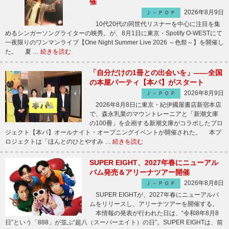
催
2026年8月9日
Ｊ－ＰＯＰ
10代20代の同世代リスナーを中心に注目を集
めるシンガーソングライターの映秀。が、8月1日に東京・Spotify O-WESTにて
一夜限りのワンマンライブ【One Night Summer Live 2026 ～色祭～】を開催し
た。 夏 …
続きを読む
「自分だけの1冊との出会いを」――全国
の本屋パーティ【本パ】がスタート
2026年8月9日
Ｊ－ＰＯＰ
2026年8月8日に東京・紀伊國屋書店新宿本店
で、森永乳業のマウントレーニアと「新潮文庫
の100冊」を企画する新潮文庫がコラボしたプロ
ジェクト【本パ】オールナイト・オープニングイベントが開催された。 本プ
ロジェクトは「ほんとのひとやすみ …
続きを読む
SUPER EIGHT、2027年春にニューアル
バム発売＆アリーナツアー開催
2026年8月8日
Ｊ－ＰＯＰ
SUPER EIGHTが、2027年春にニューアルバ
ムをリリースし、アリーナツアーを開催する。
本情報の発表が行われた日は、“令和8年8月8
日”という「888」が並ぶ“超八（スーパーエイト）の日”。SUPER EIGHTは、前