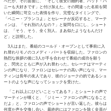
べたが、その直後に、「そして彼女の婚約者、バッド・バ
ニーも大好きです」と付け加えた。その間違った名前を聞
いた瞬間に苛立った表情を作り、完璧なタイミングで、
「ベニー・ブランコよ」とセレーナが反応すると、マーテ
ィンは、「それ別の人なの？」と疑問を口にし、ショート
は、「そう、そう、全く別人。まあ似たようなもんだけ
ど」と説明した。
3人はまた、番組のコールド・オープンとして事前に入
れ替わりモノのコメディ・パートを収録した。ファロンの
熱烈な挨拶の後に3人が手を合わせて番組の成功を願う
と、閃光とともに声が入れ替わった。セレーナはマーティ
ンの声になり、ファロンはセレーナの高い声になり、マー
ティンは長年の友人であり、彼のジョークの的であるショ
ートのような声になってショックを受けた。
「これ以上にひどいことってある？」とショートの声で
マーティンが嘆くと、「ジミー・ファロンの声になること
だよ」と、ファロンの声でショートが言い返した。彼らは
何度か声を交換し合い、最終的にはファロンを除く全員が