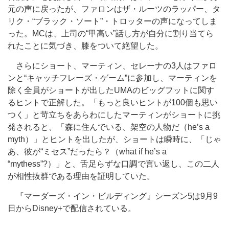
元の声に戻ったが、ファロンはザ・ルーツのラッパー、タ
リク・“ブラック・ソート”・トロッターの声になってしま
った。MCは、上司の“甲高い”話し方が自分に割り当てら
れたことに気づき、膝をついて絶望した。
さらにショート、マーティン、セレーナの3人はファロ
ンと“キャッチフレーズ・ゲーム”に参加し、マーティンを
除く全員がショートが出したUMAのビッグフットに関す
るヒントで正解した。「もっと良いヒントが100個も思い
つく」と苛立ちをあらわにしたマーティンがショートに挑
発されると、「森に住んでいる、架空の人物だ（he’s a
myth）」とヒントを出したが、ショートは瞬時に、「じゃ
あ、彼が“ミセス”だったら？（what if he’s a
“mythess”?）」と、舌足らずな口調で言い返し、この二人
が相性抜群である理由を証明していた。
『マーダーズ・イン・ビルディング』シーズン5は9月9
日からDisney+で配信されている。