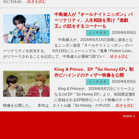
日に行われ …
続きを読む
中島健人が『オールナイトニッポン』パ
ーソナリティ、人生相談を受け『遊戯
王』の話をするコーナーも
2026年8月8日
Ｊ－ＰＯＰ
中島健人が、2026年8月14日深夜に放送とな
るニッポン放送『オールナイトニッポン』のパ
ーソナリティを担当する。 8月19日にニューシングル『鬼事 / Fiction Love』
がリリースされることを記念して、中島健人が通称“1部”のパ …
続きを読む
King & Prince、EP『So Honey EP』制
作ビハインドのティザー映像を公開
2026年8月8日
Ｊ－ＰＯＰ
King & Princeが、2026年9月2日にリリースと
なる1st EP『So Honey EP』より、初回限定盤B
に収録されるEP制作ビハインド映像のティザー
映像を公開した。 本作は、タイトル曲「So Honey」の中の印 …
続きを読む
more »