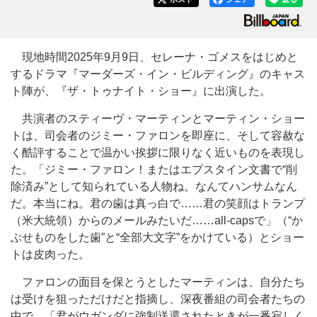
現地時間2025年9月9日、セレーナ・ゴメスをはじめと
するドラマ『マーダーズ・イン・ビルディング』のキャス
ト陣が、『ザ・トゥナイト・ショー』に出演した。
共演者のスティーヴ・マーティンとマーティン・ショー
トは、司会者のジミー・ファロンを即座に、そして容赦な
く酷評することで温かい挨拶に限りなく近いものを表現し
た。「ジミー・ファロン！またはエプスタイン文書で“削
除済み”として知られている人物ね。なんてハンサムなん
だ。本当にね。君の歯は真っ白で……君の笑顔はトランプ
（米大統領）からのメールみたいだ……all-capsで」（“か
ぶせものをした歯”と“全部大文字”をかけている）とショー
トは皮肉った。
ファロンの面目を保とうとしたマーティンは、自分たち
は受けを狙っただけだと指摘し、深夜番組の司会者たちの
中で、「君がウガンダに強制送還されたときが一番寂しく