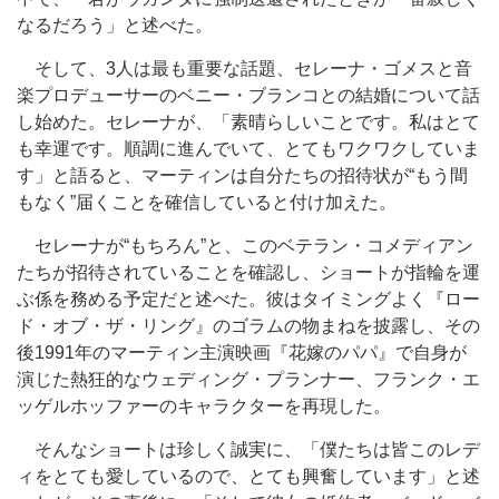
なるだろう」と述べた。
そして、3人は最も重要な話題、セレーナ・ゴメスと音
楽プロデューサーのベニー・ブランコとの結婚について話
し始めた。セレーナが、「素晴らしいことです。私はとて
も幸運です。順調に進んでいて、とてもワクワクしていま
す」と語ると、マーティンは自分たちの招待状が“もう間
もなく”届くことを確信していると付け加えた。
セレーナが“もちろん”と、このベテラン・コメディアン
たちが招待されていることを確認し、ショートが指輪を運
ぶ係を務める予定だと述べた。彼はタイミングよく『ロー
ド・オブ・ザ・リング』のゴラムの物まねを披露し、その
後1991年のマーティン主演映画『花嫁のパパ』で自身が
演じた熱狂的なウェディング・プランナー、フランク・エ
ッゲルホッファーのキャラクターを再現した。
そんなショートは珍しく誠実に、「僕たちは皆このレデ
ィをとても愛しているので、とても興奮しています」と述