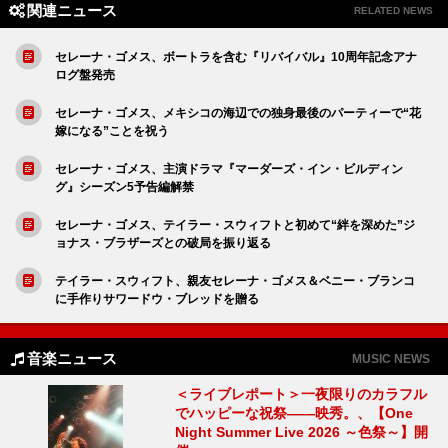
関連ニュース
RELATED NEWS
セレーナ・ゴメス、ボートラを含む『リバイバル』10周年記念アナ
ログ盤発売
セレーナ・ゴメス、メキシコの海辺での独身最後のパーティーで“花
嫁になる”ことを祝う
セレーナ・ゴメス、主演ドラマ『マーダーズ・イン・ビルディン
グ』シーズン5予告編解禁
セレーナ・ゴメス、テイラー・スウィフトと初めて“絆を深めた”ジ
ョナス・ブラザーズとの破局を振り返る
テイラー・スウィフト、親友セレーナ・ゴメス＆ベニー・ブランコ
に手作りサワードウ・ブレッドを贈る
音楽ニュース
MUSIC NEWS
＜ライブレポート＞一夜限りのカラフル
でハッピーな祝祭――映秀。、【One
Night Summer Live 2026 ～色祭～】開