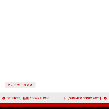
セレーナ・ゴメス
BE:FIRST、新曲「Stare In Wonder」がTVアニメ『ワンダンス』OP主題歌に決定
【SUMMER SONIC 2025】黒夢がMOUNTAIN STAGEトップバッターで登場 バンドの現在を叩きつけたサマソニ初陣＜ライブレポート＞