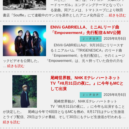
ードゥーガル』エンディングテーマとなってい
る楽曲。同アニメは、トマトスープにより秋田
書店『Souffle』にて連載中のマンガを原作としたアニメ化作品で …
続きを読む
ENVii GABRIELLA、ミニALリード曲
「Empowerment」先行配信＆MV公開
2026年8月6日
Ｊ－ＰＯＰ
ENVii GABRIELLAが、9月16日にリリースす
るミニアルバム『TRIGENESICA』のリード曲
「Empowerment」を先行配信し、そのミュージ
ックビデオを公開した。 「Empowerment」は、元々持っていた自分の力を
…
続きを読む
尾崎世界観、NHK Eテレ ハートネット
TV『#8月31日の夜に。』に今年もMCと
して出演
2026年8月6日
Ｊ－ＰＯＰ
尾崎世界観が、NHK Eテレ ハートネット
TV『#8月31日の夜に。』に今年も出演すること
が決定した。 尾崎は今年で4回目となるMCを務め、8月17日はテレビ生放送
とライブ配信、29日はラジオ番組、そして30日にもテレビ生放送が行われる …
続きを読む