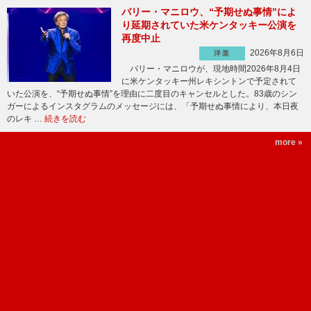
バリー・マニロウ、“予期せぬ事情”によ
り延期されていた米ケンタッキー公演を
再度中止
2026年8月6日
洋楽
バリー・マニロウが、現地時間2026年8月4日
に米ケンタッキー州レキシントンで予定されて
いた公演を、“予期せぬ事情”を理由に二度目のキャンセルとした。83歳のシン
ガーによるインスタグラムのメッセージには、「予期せぬ事情により、本日夜
のレキ …
続きを読む
more »