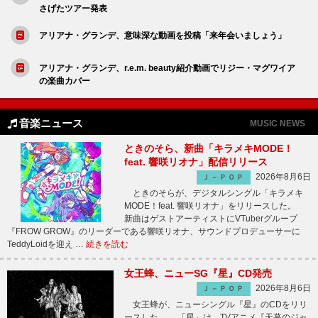
さげたツアー発表
アリアナ・グランデ、意味深な動画を投稿「来年会いましょう」
アリアナ・グランデ、r.e.m. beauty紹介動画でリジー・マグワイア
の楽曲カバー
音楽ニュース
MUSIC NEWS
ときのそら、新曲「キラメキMODE！
feat. 響咲リオナ」配信リリース
2026年8月6日
Ｊ－ＰＯＰ
ときのそらが、デジタルシングル「キラメキ
MODE！feat. 響咲リオナ」をリリースした。
新曲はゲストアーティストにVTuberグループ
『FROW GROW』のリーダーである響咲リオナ、サウンドプロデューサーに
TeddyLoidを迎え …
続きを読む
女王蜂、ニューSG『星』CD発売
2026年8月6日
Ｊ－ＰＯＰ
女王蜂が、ニューシングル『星』のCDをリリ
ースした。 「星」は、TVアニメ『天幕のジャ