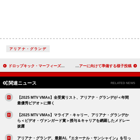
アリアナ・グランデ
ドロップキック・マーフィーズ、新曲「Chesterfields and Aftershave」で亡き祖父をトリビュート
フー・ファイターズ、新ドラマーとのツアーに向けて準備する様子投稿
関連ニュース
RELATED NEWS
【2025 MTV VMAs】全受賞リスト、アリアナ・グランデが＜年間
最優秀ビデオ＞に輝く
【2025 MTV VMAs】マライア・キャリー、アリアナ・グランデか
ら＜ビデオ・ヴァンガード賞＞授与＆キャリアを網羅したメドレー
披露
アリアナ・グランデ、最新AL『エターナル・サンシャイン』を引っ