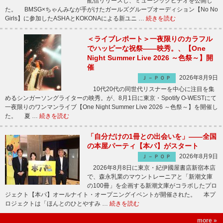
配信リリースし、ミュージックビデオを公開し
た。 BMSG×ちゃんみなが手がけたガールズグループオーディション【No No
Girls】に参加したASHAとKOKONAによる新ユニ …
続きを読む
＜ライブレポート＞一夜限りのカラフル
でハッピーな祝祭――映秀。、【One
Night Summer Live 2026 ～色祭～】開
催
2026年8月9日
Ｊ－ＰＯＰ
10代20代の同世代リスナーを中心に注目を集
めるシンガーソングライターの映秀。が、8月1日に東京・Spotify O-WESTにて
一夜限りのワンマンライブ【One Night Summer Live 2026 ～色祭～】を開催し
た。 夏 …
続きを読む
「自分だけの1冊との出会いを」――全国
の本屋パーティ【本パ】がスタート
2026年8月9日
Ｊ－ＰＯＰ
2026年8月8日に東京・紀伊國屋書店新宿本店
で、森永乳業のマウントレーニアと「新潮文庫
の100冊」を企画する新潮文庫がコラボしたプロ
ジェクト【本パ】オールナイト・オープニングイベントが開催された。 本プ
ロジェクトは「ほんとのひとやすみ …
続きを読む
more »