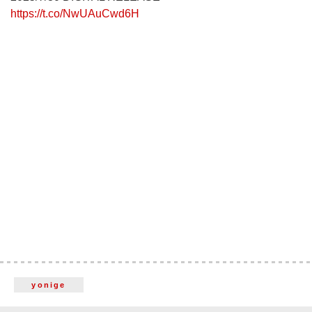
https://t.co/NwUAuCwd6H
yonige