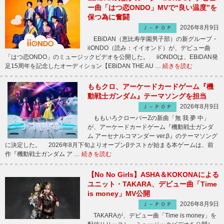
ー曲「はつ恋ONDO」MVで“良い温度”を
保つ為に奮闘
2026年8月9日
Ｊ－ＰＯＰ
EBiDAN（恵比寿学園男子部）の新グループ・
iiONDO（読み：イイオンド）が、デビュー曲
「はつ恋ONDO」のミュージックビデオを公開した。 iiONDOは、EBiDAN発
足15周年を記念したオーディション【EBiDAN THE AU …
続きを読む
ももクロ、アーケードカードゲーム『機
動戦士ガンダム』テーマソングを担当
2026年8月9日
Ｊ－ＰＯＰ
ももいろクローバーZの新曲「無 我 夢 中」
が、アーケードカードゲーム『機動戦士ガンダ
ム アーセナルコマンダー ver.β』のテーマソング
に決定した。 2026年8月下旬よりオープンβテストが始まる本ゲームは、前
作『機動戦士ガンダム ア …
続きを読む
【No No Girls】ASHA＆KOKONAによる
ユニット・TAKARA、デビュー曲「Time
is money」MV公開
2026年8月9日
Ｊ－ＰＯＰ
TAKARAが、デビュー曲「Time is money」を