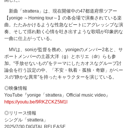
新曲「strattera」は、現在開催中の47都道府県ツアー
【yonige ～Homing tour～】の各会場で演奏されている楽
曲。たたみかけるような性急なビートにアグレッシブな演
奏、そして揺れ動く心情を吐き出すような歌唱が印象的な
一曲に仕上がっている。
MVは、soniが監督を務め、yonigeのメンバー2名と、サ
ポートメンバーの土器大洋（g）とホリエ（dr）らも参
加。“手放せないもの”をテーマにしたカオスなグループ討
論会を行う設定の中、「不安・執着・孤独・奇癖」がベー
スの“静かな異常”を持ったキャラクターを演じている。
◎映像情報
YouTube『yonige「strattera」Official music video』
https://youtu.be/9RKZCKZ5M1I
◎リリース情報
シングル「strattera」
2025/7/30 DIGITAL RELEASE