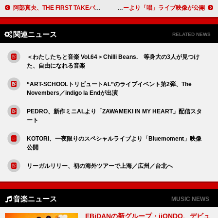
阿部真央、THE FIRST TAKEバージョン「ストーカーの唄～3丁目、貴方の家～」配信リリース
Adoのワールドツアーより「唱」ライブ映像が公開
関連ニュース
RELATED NEWS
＜わたしたちと音楽 Vol.64＞Chilli Beans. 等身大の3人が見つけ
た、自由になれる音楽
“ART-SCHOOLトリビュートAL”のライブイベント第2弾、The
Novembers／indigo la Endが出演
PEDRO、新作ミニALより「ZAWAMEKI IN MY HEART」配信スタ
ート
KOTORI、一夜限りのスペシャルライブより「Bluemoment」映像
公開
リーガルリリー、初の海外ツアーで上海／広州／台北へ
音楽ニュース
MUSIC NEWS
EBiDANの新グループ・iiONDO、デビュ