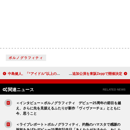
ポルノグラフィティ
中島健人、「“アイドル”以上の存在へ進化する」2ndシングル『IDOLIC』リリース決定
tuki.、1stワンマン【承認欲求爆発】追加公演を東阪Zeppで開催決定
関連ニュース
RELATED NEWS
＜インタビュー＞ポルノグラフィティ デビュー25周年の節目を越
え、さらに先を見据えるふたりが新作「ヴィヴァーチェ」とともに
今、思うこと
＜ライブレポート＞ポルノグラフィティ、灼熱のハマスタで感謝の
祝杯をあげたデビュー25周年記念日「あんたらがおるから、わしら