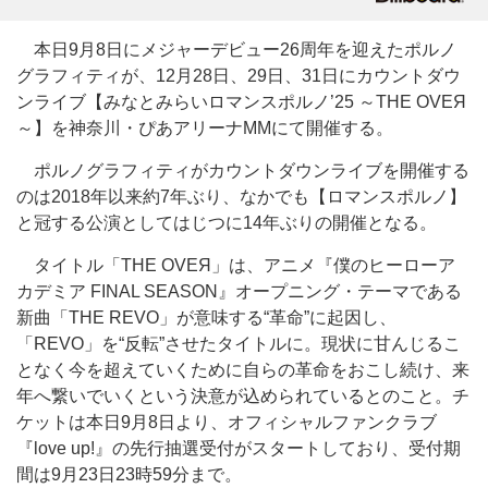
本日9月8日にメジャーデビュー26周年を迎えたポルノ
グラフィティが、12月28日、29日、31日にカウントダウ
ンライブ【みなとみらいロマンスポルノ’25 ～THE OVEЯ
～】を神奈川・ぴあアリーナMMにて開催する。
ポルノグラフィティがカウントダウンライブを開催する
のは2018年以来約7年ぶり、なかでも【ロマンスポルノ】
と冠する公演としてはじつに14年ぶりの開催となる。
タイトル「THE OVEЯ」は、アニメ『僕のヒーローア
カデミア FINAL SEASON』オープニング・テーマである
新曲「THE REVO」が意味する“革命”に起因し、
「REVO」を“反転”させたタイトルに。現状に甘んじるこ
となく今を超えていくために自らの革命をおこし続け、来
年へ繋いでいくという決意が込められているとのこと。チ
ケットは本日9月8日より、オフィシャルファンクラブ
『love up!』の先行抽選受付がスタートしており、受付期
間は9月23日23時59分まで。