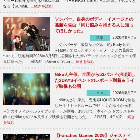
ビュー10周年を迎えるPassCode。『THE FIRST TAKE』への出演、3年ぶりと
なる【SUMME …
続きを読む
ソンバー、自身のボディ・イメージとの
葛藤を告白「同じ悩みを抱える人に知っ
てほしかった」
2026年8月7日
洋楽
ソンバーが、最新シングル「My Body Isn’t
Ready」で歌ったボディ・イメージとの葛藤に
ついて、現地時間2026年8月5日に公開された米バラエティのインタビューで率
直に語った。 同誌の『Power of Youn …
続きを読む
Nikoん主催、全国から53バンドが出演し
た2DAYSイベントのレポート到着＆ライ
ブ映像も公開
2026年8月7日
Ｊ－ＰＯＰ
Nikoんが、東京・恵比寿LIQUIDROOMで開催
した【リキッドルームで47 ～ぐんゆうかっぽ
～】のオフィシャルライブレポートが到着。あわせて、本イベントのラストを
飾ったNikoんのフル尺ライブ映像も公開となった。 8月3日、4日の2 …
続き
を読む
【Fanatics Games 2026】ジャスティ