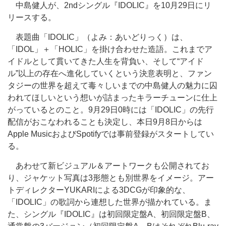
中島健人が、2ndシングル『IDOLIC』を10月29日にリ
リースする。
表題曲「IDOLIC」（よみ：あいどりっく）は、
「IDOL」＋「HOLIC」を掛け合わせた造語。これまでア
イドルとして貫いてきた人生を背負い、そして“アイド
ル”以上の存在へ進化していくという決意表明と、ファン
タジーの世界を超えて毒々しいまでの中島健人の魅力に囚
われてほしいという想いが詰まったキラーチューンに仕上
がっているとのこと。9月29日0時には「IDOLIC」の先行
配信がおこなわれることも決定し、本日9月8日からは
Apple MusicおよびSpotifyでは事前登録がスタートしてい
る。
あわせて新ビジュアル＆アートワークも公開されてお
り、ジャケット写真は3形態とも別世界をイメージ。アー
トディレクターYUKARIによる3DCGが印象的な、
「IDOLIC」の歌詞から連想した世界が描かれている。ま
た、シングル『IDOLIC』は初回限定盤A、初回限定盤B、