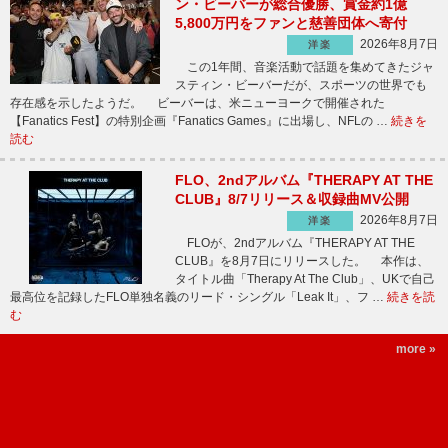
ン・ビーバーが総合優勝、賞金約1億
5,800万円をファンと慈善団体へ寄付
2026年8月7日
洋楽
この1年間、音楽活動で話題を集めてきたジャ
スティン・ビーバーだが、スポーツの世界でも
存在感を示したようだ。 ビーバーは、米ニューヨークで開催された
【Fanatics Fest】の特別企画『Fanatics Games』に出場し、NFLの …
続きを
読む
FLO、2ndアルバム『THERAPY AT THE
CLUB』8/7リリース＆収録曲MV公開
2026年8月7日
洋楽
FLOが、2ndアルバム『THERAPY AT THE
CLUB』を8月7日にリリースした。 本作は、
タイトル曲「Therapy At The Club」、UKで自己
最高位を記録したFLO単独名義のリード・シングル「Leak It」、フ …
続きを読
む
more »