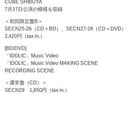
CUBE SHIBUYA
7月17日公演の模様を収録
＜初回限定盤B＞
SECN25-26（CD＋BD）、SECN27-28（CD＋DVD）
2,420円（tax in.）
[BD/DVD]
「IDOLIC」Music Video
「IDOLIC」Music Video MAKING SCENE
RECORDING SCENE
＜通常盤（CD）＞
SECN29 1,650円（tax in.）