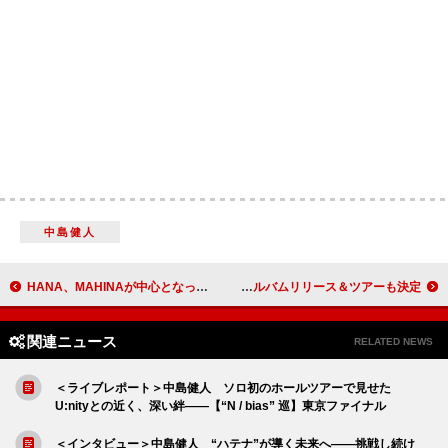
中島健人
HANA、MAHINAが中心となってメンバーを助けていく「BAD LOVE」MV公開
ポルノグラフィティ、約7年ぶりのカウントダウンライブ開催決定 アルバムリリース＆ツアーも決定
関連ニュース
RELATED NEWS
＜ライブレポート＞中島健人 ソロ初のホールツアーで見せた
U:nityとの近く、深い絆――【“N / bias” 巡】東京ファイナル
＜インタビュー＞中島健人 “ハテナ”が導く未来へ――挑戦し続け