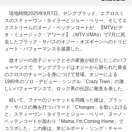
現地時間2025年9月7日、ヤングブラッド、エアロスミ
スのスティーヴン・タイラーとジョー・ペリー、そしてエ
クストリームのヌーノ・ベッテンコートが、【MTVビデ
オ・ミュージック・アワード】（MTV VMAs）で7月に死
去したブラック・サバスのオジー・オズボーンへのトリビ
ュート・パフォーマンスを披露した。
故オジーの息子ジャックとその家族が紹介したこのパフ
ォーマンスで、ヤングブラッドはオジーから贈られた黄金
のクロスのチェーンを身につけて登場。オジーによる
1980年のソロ・デビュー・シングル「Crazy Train」の激
しいパフォーマンスで、ロック界の伝説に敬意を表した。
続いて、ファーのジャケットを羽織った彼は、ブラッ
ク・サバスの胸を打つバラード「Changes」を歌い上げる
と、スティーヴン・タイラーとジョー・ペリー、ヌーノ・
ベッテンコートが加わり「Mama, I’m Coming Home」で
コラボした。この曲は、米ビルボード・ソング・チャー