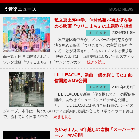
音楽ニュース
MUSIC NEWS
私立恵比寿中学、仲村悠菜が初主演を務
める映画『つりこまち』の主題歌を担当
2026年8月8日
Ｊ－ＰＯＰ
私立恵比寿中学が、メンバーの仲村悠菜が主
演を務める映画『つりこまち』の主題歌を担当
することが発表され、仲村のコメントと新規場
面写真も同時に解禁された。 映画の原作は、山崎夏軌によるガールズフィッ
シング漫画『つりこまち』（「ヤングガンガン …
続きを読む
LIL LEAGUE、新曲「僕を探してた」配
信開始＆MV公開
2026年8月8日
Ｊ－ＰＯＰ
LIL LEAGUEが新曲「僕を探してた」の配信を
開始、あわせてミュージックビデオを公開し
た。 LIL LEAGUEは平均年齢19歳のボーイズ
グループ。本作は、切ないメロディと繊細な歌詞が心に寄り添うバラード楽曲
で、流れていく日常の中で …
続きを読む
あいみょん、6年越しの念願「スーパーガ
ール」MV公開