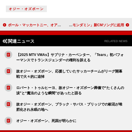
オジー・オズボーン
ポール・マッカートニー、オアシスLA公演に“最高だった”と反応 客席からスマホで撮影する姿も
Da-iCE、新曲「Tasty Beating Sound」配信決定 メンバーも出演の「モンダミン」新CMソングに起用
関連ニュース
RELATED NEWS
【2025 MTV VMAs】サブリナ・カーペンター、「Tears」初パフォ
ーマンスでトランスジェンダーの権利を訴える
故オジー・オズボーン、応援していたサッカーチームがリーグ開幕
戦で大々的に追悼
ロバート・トゥルヒーヨ、故オジー・オズボーン葬儀で“たくさんの
涙”と“魔法のような瞬間”があったと語る
故オジー・オズボーン、ブラック・サバス・ブリッジでの献花が堆
肥化され永眠の地へ
オジー・オズボーン、死因が明らかに