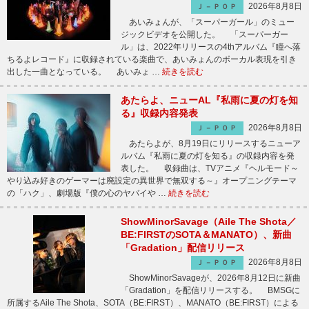
2026年8月8日
Ｊ－ＰＯＰ
あいみょんが、「スーパーガール」のミュー
ジックビデオを公開した。 「スーパーガー
ル」は、2022年リリースの4thアルバム『瞳へ落
ちるよレコード』に収録されている楽曲で、あいみょんのボーカル表現を引き
出した一曲となっている。 あいみょ …
続きを読む
あたらよ、ニューAL『私雨に夏の灯を知
る』収録内容発表
2026年8月8日
Ｊ－ＰＯＰ
あたらよが、8月19日にリリースするニューア
ルバム『私雨に夏の灯を知る』の収録内容を発
表した。 収録曲は、TVアニメ『ヘルモード～
やり込み好きのゲーマーは廃設定の異世界で無双する～』オープニングテーマ
の「ハク」、劇場版『僕の心のヤバイや …
続きを読む
ShowMinorSavage（Aile The Shota／
BE:FIRSTのSOTA＆MANATO）、新曲
「Gradation」配信リリース
2026年8月8日
Ｊ－ＰＯＰ
ShowMinorSavageが、2026年8月12日に新曲
「Gradation」を配信リリースする。 BMSGに
所属するAile The Shota、SOTA（BE:FIRST）、MANATO（BE:FIRST）による