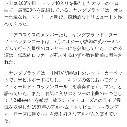
ト“Hot 100”で唯一トップ40入りを果たしたオジーのソロ
曲で、最高28位を記録している。ヤングブラッドは「オジ
ー永遠なれ、マン！」と叫び、感動的なトリビュートを締
めくくった。
エアロスミスのメンバーたち、ヤングブラッド、ヌー
ノ・ベッテンコートは、7月にオジーが故郷の英バーミン
ガムで行った最後のコンサートにも参加していた。この公
演は、伝説的ロッカーが死去するわずか数週間前に開催さ
れた。
ヤングブラッドは、【MTV VMAs】のレッド・カーペッ
トで、米ビルボードに対し、「キングの名においてグッ
ド・オールド・ロックンロール（を演奏する）、マン」と
語っていた。また、お気に入りのオジーの楽曲の一つとし
て「Believer」を挙げ、故ランディ・ローズとのライブ音
源を収録した1987年のアルバム『トリビュート～ランデ
ィ・ローズに捧ぐ～』を最も好きなアルバムと答えてい
る。