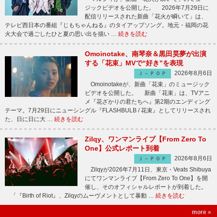
ジックビデオを公開した。 2026年7月29日に
配信リリースされた新曲「花火が瞬いて」は、
テレビ西日本の番組『じもちゃんねる』のタイアップソング。地元・福岡の花
火大会で過ごしたひと夏の思い出を描い …
続きを読む
Omoinotake、南琴奈＆黒田昊夢が出演
する「花束」MVで“好き”を表現
2026年8月6日
Ｊ－ＰＯＰ
Omoinotakeが、新曲「花束」のミュージック
ビデオを公開した。 新曲「花束」は、TVアニ
メ『花ざかりの君たちへ』第2期のエンディング
テーマ。7月29日にニューシングル『FLASHBULB / 花束』としてリリースされ
た、日に日に大 …
続きを読む
Zilqy、ワンマンライブ【From Zero To
One】公式レポート到着
2026年8月6日
Ｊ－ＰＯＰ
Zilqyが2026年7月11日、東京・Veats Shibuya
にてワンマンライブ【From Zero To One】を開
催し、そのオフィシャルレポートが到着した。
「『Birth of Riot』、Zilqyのムーヴメントとして暴動 …
続きを読む
more »