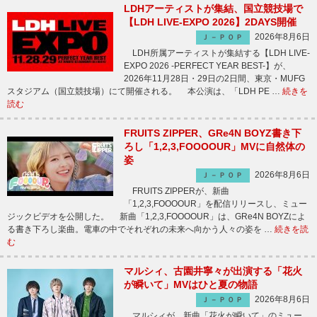
LDHアーティストが集結、国立競技場で
【LDH LIVE-EXPO 2026】2DAYS開催
2026年8月6日
Ｊ－ＰＯＰ
LDH所属アーティストが集結する【LDH LIVE-
EXPO 2026 -PERFECT YEAR BEST-】が、
2026年11月28日・29日の2日間、東京・MUFG
スタジアム（国立競技場）にて開催される。 本公演は、「LDH PE …
続きを
読む
FRUITS ZIPPER、GRe4N BOYZ書き下
ろし「1,2,3,FOOOOUR」MVに自然体の
姿
2026年8月6日
Ｊ－ＰＯＰ
FRUITS ZIPPERが、新曲
「1,2,3,FOOOOUR」を配信リリースし、ミュー
ジックビデオを公開した。 新曲「1,2,3,FOOOOUR」は、GRe4N BOYZによ
る書き下ろし楽曲。電車の中でそれぞれの未来へ向かう人々の姿を …
続きを読
む
マルシィ、古園井寧々が出演する「花火
が瞬いて」MVはひと夏の物語
2026年8月6日
Ｊ－ＰＯＰ
マルシィが、新曲「花火が瞬いて」のミュー