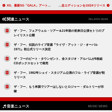
XG、最新SG「GALA」アートワークは空山基がデザイン
エルトン・ジョン、『キャプテン・ファンタスティック』50周年記念エディションを10/24リリース
関連ニュース
RELATED NEWS
ザ・フー、フェアウェル・ツアー＆21年前の初来日公演セトリのプ
レイリスト公開
ザ・フー、伝説のライブ音源『ライヴ・アット・ジ・オーバル
1971』初公式リリース決定
ザ・フーのピート・タウンゼント、全スタジオ・アルバムが8枚組
CDボックスセットで発売
ザ・フー、1982年シェイ・スタジアム公演のフル・ライブ音源が初
リリース
ザ・フー、もう米国でツアーはしないとロジャー・ダルトリーが示
唆
音楽ニュース
MUSIC NEWS