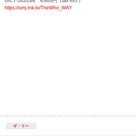
UICY-16335/6 4,400円（tax incl.）
https://umj.lnk.to/TheWho_WAY
ザ・フー