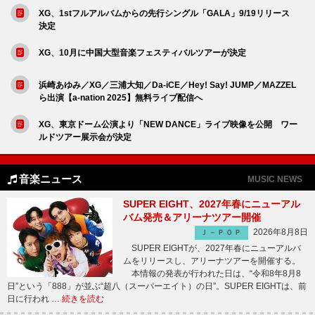
XG、1stフルアルバムからの先行シングル「GALA」9/19リリース
決定
XG、10月に中国大型音楽フェスティバルツアーが決定
浜崎あゆみ／XG／三浦大知／Da-iCE／Hey! Say! JUMP／MAZZEL
ら出演【a-nation 2025】無料ライブ配信へ
XG、東京ドーム公演より「NEW DANCE」ライブ映像を公開 ワー
ルドツアー展示会が決定
音楽ニュース
MUSIC NEWS
SUPER EIGHT、2027年春にニューアル
バム発売＆アリーナツアー開催
2026年8月8日
Ｊ－ＰＯＰ
SUPER EIGHTが、2027年春にニューアルバ
ムをリリースし、アリーナツアーを開催する。
本情報の発表が行われた日は、“令和8年8月8
日”という「888」が並ぶ“超八（スーパーエイト）の日”。SUPER EIGHTは、前
日に行われ …
続きを読む