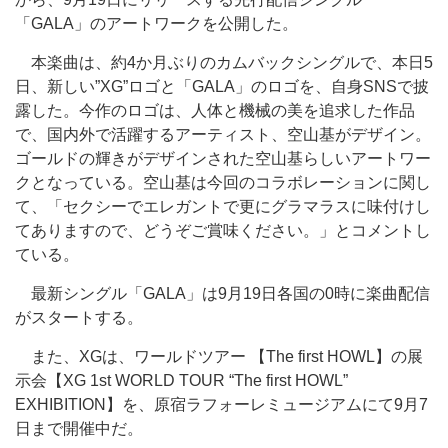
「GALA」のアートワークを公開した。
本楽曲は、約4か月ぶりのカムバックシングルで、本日5
日、新しい”XG”ロゴと「GALA」のロゴを、自身SNSで披
露した。今作のロゴは、人体と機械の美を追求した作品
で、国内外で活躍するアーティスト、空山基がデザイン。
ゴールドの輝きがデザインされた空山基らしいアートワー
クとなっている。空山基は今回のコラボレーションに関し
て、「セクシーでエレガントで更にグラマラスに味付けし
てありますので、どうぞご賞味ください。」とコメントし
ている。
最新シングル「GALA」は9月19日各国の0時に楽曲配信
がスタートする。
また、XGは、ワールドツアー 【The first HOWL】の展
示会【XG 1st WORLD TOUR “The first HOWL”
EXHIBITION】を、原宿ラフォーレミュージアムにて9月7
日まで開催中だ。