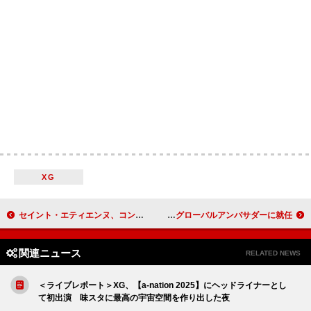
XG
セイント・エティエンヌ、コンフィデンス・マンとタッグを組んだ「Brand New Me」MV公開
幾田りら、楽曲「百花繚乱」英語版を配信リリース コーチのグローバルアンバサダーに就任
関連ニュース
RELATED NEWS
＜ライブレポート＞XG、【a-nation 2025】にヘッドライナーとし
て初出演 味スタに最高の宇宙空間を作り出した夜