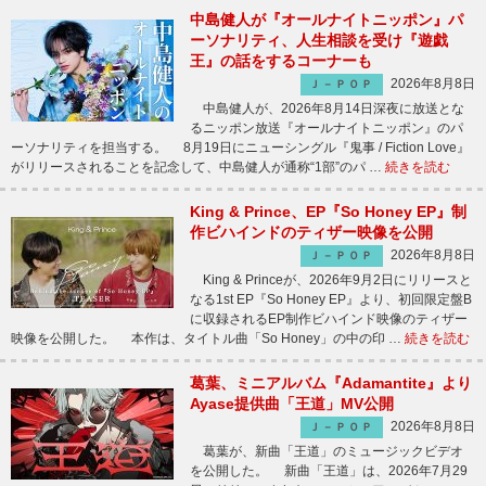
中島健人が『オールナイトニッポン』パ
ーソナリティ、人生相談を受け『遊戯
王』の話をするコーナーも
2026年8月8日
Ｊ－ＰＯＰ
中島健人が、2026年8月14日深夜に放送とな
るニッポン放送『オールナイトニッポン』のパ
ーソナリティを担当する。 8月19日にニューシングル『鬼事 / Fiction Love』
がリリースされることを記念して、中島健人が通称“1部”のパ …
続きを読む
King & Prince、EP『So Honey EP』制
作ビハインドのティザー映像を公開
2026年8月8日
Ｊ－ＰＯＰ
King & Princeが、2026年9月2日にリリースと
なる1st EP『So Honey EP』より、初回限定盤B
に収録されるEP制作ビハインド映像のティザー
映像を公開した。 本作は、タイトル曲「So Honey」の中の印 …
続きを読む
葛葉、ミニアルバム『Adamantite』より
Ayase提供曲「王道」MV公開
2026年8月8日
Ｊ－ＰＯＰ
葛葉が、新曲「王道」のミュージックビデオ
を公開した。 新曲「王道」は、2026年7月29