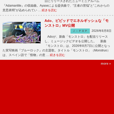
日にリリースされたニューミニアルバム
『Adamantite』の収録曲。Ayaseによる提供曲で、“王者の苦悩”と“これからの
意思表明”が込められてい …
続きを読む
Ado、ビビッドでエネルギッシュな「モ
ンストロ」MV公開
2026年8月8日
Ｊ－ＰＯＰ
Adoが、新曲「モンストロ」を配信リリース
し、ミュージックビデオを公開した。 新曲
「モンストロ」は、2026年8月7日に公開となっ
た実写映画『ブルーロック』の主題歌。タイトル「モンストロ」（Monstruo）
は、スペイン語で「怪物」の意 …
続きを読む
more »