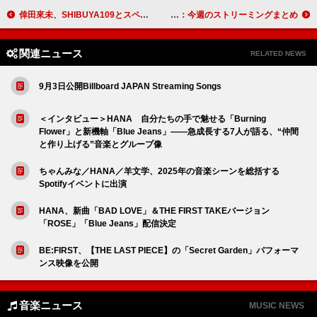
倖田來未、SHIBUYA109とスペシャルコラボキャペーン開催決定
Aimer「残響散歌」累計再生数5億回突破ほか：今週のストリーミングまとめ
関連ニュース
RELATED NEWS
9月3日公開Billboard JAPAN Streaming Songs
＜インタビュー＞HANA 自分たちの手で魅せる「Burning
Flower」と新機軸「Blue Jeans」――急成長する7人が語る、“仲間
と作り上げる”音楽とグループ像
ちゃんみな／HANA／羊文学、2025年の音楽シーンを総括する
Spotifyイベントに出演
HANA、新曲「BAD LOVE」＆THE FIRST TAKEバージョン
「ROSE」「Blue Jeans」配信決定
BE:FIRST、【THE LAST PIECE】の「Secret Garden」パフォーマ
ンス映像を公開
音楽ニュース
MUSIC NEWS