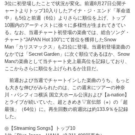
3位に初登場したことで状況が変化。前週8月27日公開チ
ャートよりトップ10入りしたアイナ・ジ・エンド「革命道
中」も5位と前週（6位）よりさらに順位を上げ、トップ
10圏内のアーティストに徐々に多様性が生まれてきてい
る。なお、当週チャート初登場の楽曲では、総合ソング・
チャート“JAPAN Hot 100”にて首位を獲得したSnow
Man「カリスマックス」も21位に登場。当週初登場楽曲の
なかでは「Secret Garden」に次ぐ順位であるほか、Snow
Manの楽曲として当チャート史上最高位を記録しており、
ここからさらに順位を上げられるか注目だ。
前週および当週でチャートインした楽曲のうち、もっと
も大きな伸びがみられたのは、この週末にツアーの神奈
川・パシフィコ横浜 国立大ホール公演および【a-nation】
とライブが続いていた、超ときめき▽宣伝部（※）の「超
最強」（64位）に。再生回数の前週比は約133.9％を記録
した。
◎【Streaming Songs】トップ10