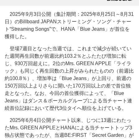
2025年9月3日公開（集計期間：2025年8月25日～8月31
日）のBillboard JAPANストリーミング・ソング・チャー
ト“Streaming Songs”で、HANA「Blue Jeans」が首位を
獲得した。
登場7週目となった当週では、これまで減少が続いてい
た週間再生回数が前週比約103.2％とふたたび増加に転
じ、930万回超えに。2位のMrs. GREEN APPLE「ライラ
ック」も同じく再生回数の上昇がみられたものの（前週比
約100.8％）、増加率は「Blue Jeans」が上回り、前週の
150万回以上よりさらに開いた170万回以上の差で首位独
走となった。なお、今回の首位獲得によって、「Blue
Jeans」はダンス＆ボーカルグループによる当チャート連
続首位記録において歴代3位タイへ順位を上げている。
2025年6月4日公開チャート以来、じつに13週にわたっ
たMrs. GREEN APPLEとHANAによる当チャートトップ3
独占状態であったが、当週BE:FIRST「Secret Garden」が