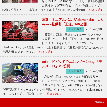
なる1st EP『So Honey EP』より、初回限定盤B
に収録されるEP制作ビハインド映像のティザー
映像を公開した。 本作は、タイトル曲「So Honey」の中の印 …
続きを読む
葛葉、ミニアルバム『Adamantite』より
Ayase提供曲「王道」MV公開
2026年8月8日
Ｊ－ＰＯＰ
葛葉が、新曲「王道」のミュージックビデオ
を公開した。 新曲「王道」は、2026年7月29
日にリリースされたニューミニアルバム
『Adamantite』の収録曲。Ayaseによる提供曲で、“王者の苦悩”と“これからの
意思表明”が込められてい …
続きを読む
Ado、ビビッドでエネルギッシュな「モ
ンストロ」MV公開
2026年8月8日
Ｊ－ＰＯＰ
Adoが、新曲「モンストロ」を配信リリース
し、ミュージックビデオを公開した。 新曲
「モンストロ」は、2026年8月7日に公開となっ
た実写映画『ブルーロック』の主題歌。タイトル「モンストロ」（Monstruo）
は、スペイン語で「怪物」の意 …
続きを読む
more »