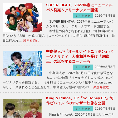
SUPER EIGHT、2027年春にニューアル
バム発売＆アリーナツアー開催
2026年8月8日
Ｊ－ＰＯＰ
SUPER EIGHTが、2027年春にニューアルバ
ムをリリースし、アリーナツアーを開催する。
本情報の発表が行われた日は、“令和8年8月8
日”という「888」が並ぶ“超八（スーパーエイト）の日”。SUPER EIGHTは、前
日に行われ …
続きを読む
中島健人が『オールナイトニッポン』パ
ーソナリティ、人生相談を受け『遊戯
王』の話をするコーナーも
2026年8月8日
Ｊ－ＰＯＰ
中島健人が、2026年8月14日深夜に放送とな
るニッポン放送『オールナイトニッポン』のパ
ーソナリティを担当する。 8月19日にニューシングル『鬼事 / Fiction Love』
がリリースされることを記念して、中島健人が通称“1部”のパ …
続きを読む
King & Prince、EP『So Honey EP』制
作ビハインドのティザー映像を公開
2026年8月8日
Ｊ－ＰＯＰ
King & Princeが、2026年9月2日にリリースと