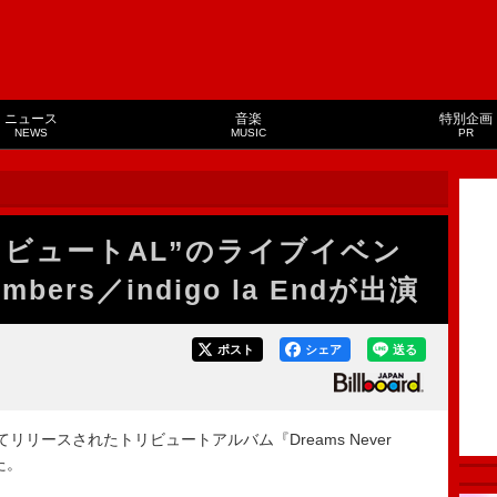
ニュース
音楽
特別企画
NEWS
MUSIC
PR
トリビュートAL”のライブイベン
mbers／indigo la Endが出演
ポスト
シェア
送る
てリリースされたトリビュートアルバム『Dreams Never
た。