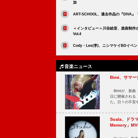
加
ART-SCHOOL、過去作品の『DIVA』
＜インタビュー＞川谷絵音、楽曲制作
Vol.4
Cody・Lee(李)、ニシマケイBDイベ
音楽ニュース
Bimi、サマ
Bimiが、新曲「
日に開催される【Bi
た。日々の不安
Soala、ド
Memory」M