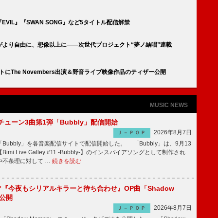
『EVIL』『SWAN SONG』など5タイトル配信解禁
がより自由に、想像以上に――次世代プロジェクト“夢ノ結唱”連載
ントにThe Novembers出演＆野音ライブ映像作品のティザー公開
MUSIC NEWS
ーチューン3曲第1弾「Bubbly」配信開始
2026年8月7日
Ｊ－ＰＯＰ
Bubbly」を各音楽配信サイトで配信開始した。 「Bubbly」は、9月13
mi Live Galley #11 -Bubbly-】のインスパイアソングとして制作され
や不条理に対して …
続きを読む
ラマ『今夜もシリアルキラーと待ち合わせ』OP曲「Shadow
V公開
2026年8月7日
Ｊ－ＰＯＰ