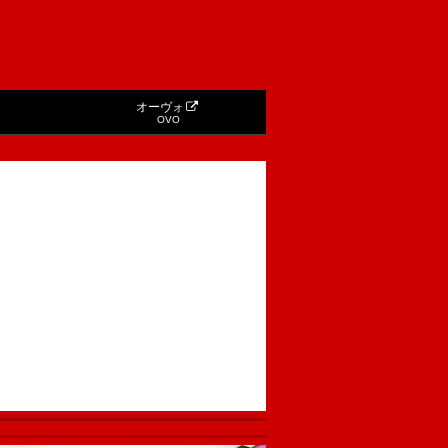
オーヴォ
OVO