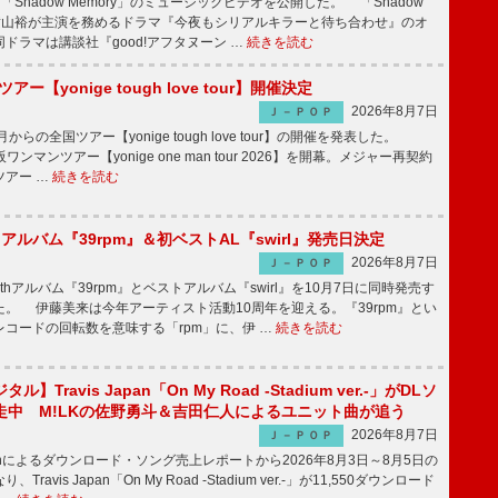
「Shadow Memory」のミュージックビデオを公開した。 「Shadow
、横山裕が主演を務めるドラマ『今夜もシリアルキラーと待ち合わせ』のオ
ドラマは講談社『good!アフタヌーン …
続きを読む
ツアー【yonige tough love tour】開催決定
2026年8月7日
Ｊ－ＰＯＰ
月からの全国ツアー【yonige tough love tour】の開催を発表した。
阪ワンマンツアー【yonige one man tour 2026】を開幕。メジャー再契約
ツアー …
続きを読む
hアルバム『39rpm』＆初ベストAL『swirl』発売日決定
2026年8月7日
Ｊ－ＰＯＰ
hアルバム『39rpm』とベストアルバム『swirl』を10月7日に同時発売す
。 伊藤美来は今年アーティスト活動10周年を迎える。『39rpm』とい
コードの回転数を意味する「rpm」に、伊 …
続きを読む
】Travis Japan「On My Road -Stadium ver.-」がDLソ
走中 M!LKの佐野勇斗＆吉田仁人によるユニット曲が追う
2026年8月7日
Ｊ－ＰＯＰ
apanによるダウンロード・ソング売上レポートから2026年8月3日～8月5日の
ravis Japan「On My Road -Stadium ver.-」が11,550ダウンロード