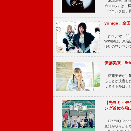
Soalaが、新曲
Memory」は
ープニング曲。同
yonige、全国
yonigeが、11
yonigeは、東名
後初のワンマン
伊藤美来、5t
伊藤美来が、5t
ることが決定した
うタイトルは、レ
【先ヨミ・デジタル
ング首位を独
GfK/NIQ J
集計が明らかとなり、T