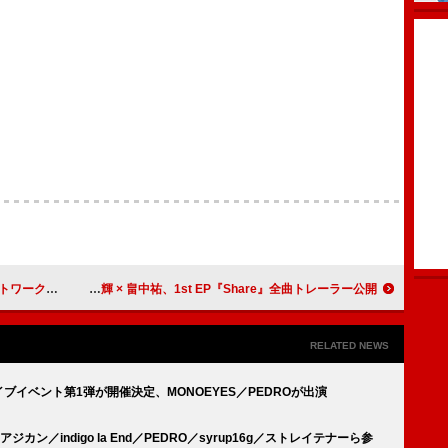
ゃんとのコラボも
山下大輝 × 畠中祐、1st EP『Share』全曲トレーラー公開
RELATED NEWS
ライブイベント第1弾が開催決定、MONOEYES／PEDROが出演
カン／indigo la End／PEDRO／syrup16g／ストレイテナーら参