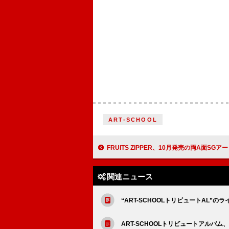
ART-SCHOOL
FRUITS ZIPPER、10月発売の両A面SGアートワーク公開 クレヨンしんち
関連ニュース
“ART-SCHOOLトリビュートAL”の
ART-SCHOOLトリビュートアルバム、アジ