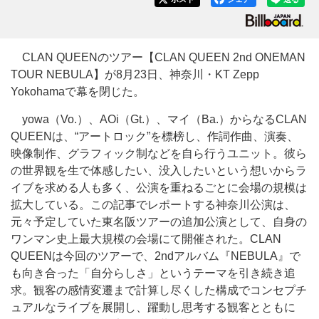
CLAN QUEENのツアー【CLAN QUEEN 2nd ONEMAN
TOUR NEBULA】が8月23日、神奈川・KT Zepp
Yokohamaで幕を閉じた。
yowa（Vo.）、AOi（Gt.）、マイ（Ba.）からなるCLAN
QUEENは、“アートロック”を標榜し、作詞作曲、演奏、
映像制作、グラフィック制などを自ら行うユニット。彼ら
の世界観を生で体感したい、没入したいという想いからラ
イブを求める人も多く、公演を重ねるごとに会場の規模は
拡大している。この記事でレポートする神奈川公演は、
元々予定していた東名阪ツアーの追加公演として、自身の
ワンマン史上最大規模の会場にて開催された。CLAN
QUEENは今回のツアーで、2ndアルバム『NEBULA』で
も向き合った「自分らしさ」というテーマを引き続き追
求。観客の感情変遷まで計算し尽くした構成でコンセプチ
ュアルなライブを展開し、躍動し思考する観客とともに