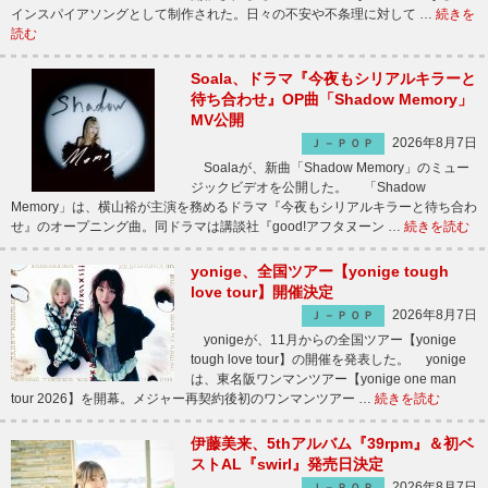
インスパイアソングとして制作された。日々の不安や不条理に対して …
続きを
読む
Soala、ドラマ『今夜もシリアルキラーと
待ち合わせ』OP曲「Shadow Memory」
MV公開
2026年8月7日
Ｊ－ＰＯＰ
Soalaが、新曲「Shadow Memory」のミュー
ジックビデオを公開した。 「Shadow
Memory」は、横山裕が主演を務めるドラマ『今夜もシリアルキラーと待ち合わ
せ』のオープニング曲。同ドラマは講談社『good!アフタヌーン …
続きを読む
yonige、全国ツアー【yonige tough
love tour】開催決定
2026年8月7日
Ｊ－ＰＯＰ
yonigeが、11月からの全国ツアー【yonige
tough love tour】の開催を発表した。 yonige
は、東名阪ワンマンツアー【yonige one man
tour 2026】を開幕。メジャー再契約後初のワンマンツアー …
続きを読む
伊藤美来、5thアルバム『39rpm』＆初ベ
ストAL『swirl』発売日決定
2026年8月7日
Ｊ－ＰＯＰ