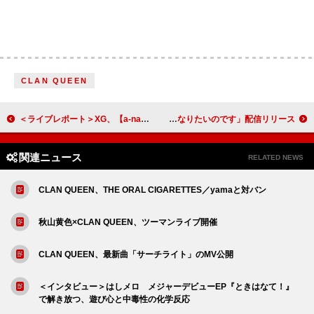
CLAN QUEEN
＜ライブレポート＞XG、【a-nation 2025】にヘッドライナーとして初出演 味スタに最高の宇宙空間を作り出した夜
阿部真央、THE FIRST TAKEバージョン「貴方の恋人になりたいのです」配信リリース
関連ニュース
RELATED NEWS
CLAN QUEEN、THE ORAL CIGARETTES／yamaと対バン
秋山黄色×CLAN QUEEN、ツーマンライブ開催
CLAN QUEEN、最新曲「サーチライト」のMV公開
＜インタビュー＞はしメロ メジャーデビューEP『ときはなて！』
で解き放つ、遊び心と中毒性の化学反応