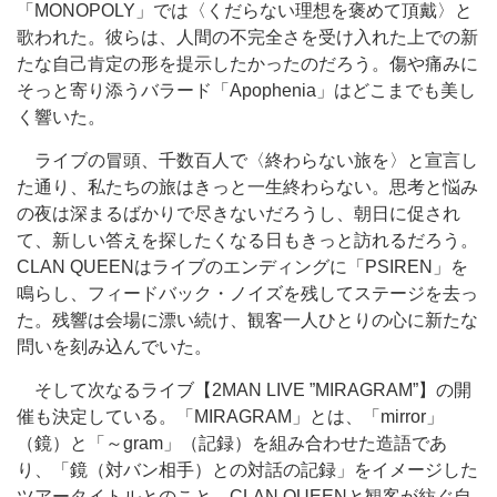
「MONOPOLY」では〈くだらない理想を褒めて頂戴〉と
歌われた。彼らは、人間の不完全さを受け入れた上での新
たな自己肯定の形を提示したかったのだろう。傷や痛みに
そっと寄り添うバラード「Apophenia」はどこまでも美し
く響いた。
ライブの冒頭、千数百人で〈終わらない旅を〉と宣言し
た通り、私たちの旅はきっと一生終わらない。思考と悩み
の夜は深まるばかりで尽きないだろうし、朝日に促され
て、新しい答えを探したくなる日もきっと訪れるだろう。
CLAN QUEENはライブのエンディングに「PSIREN」を
鳴らし、フィードバック・ノイズを残してステージを去っ
た。残響は会場に漂い続け、観客一人ひとりの心に新たな
問いを刻み込んでいた。
そして次なるライブ【2MAN LIVE ”MIRAGRAM”】の開
催も決定している。「MIRAGRAM」とは、「mirror」
（鏡）と「～gram」（記録）を組み合わせた造語であ
り、「鏡（対バン相手）との対話の記録」をイメージした
ツアータイトルとのこと。CLAN QUEENと観客が紡ぐ自