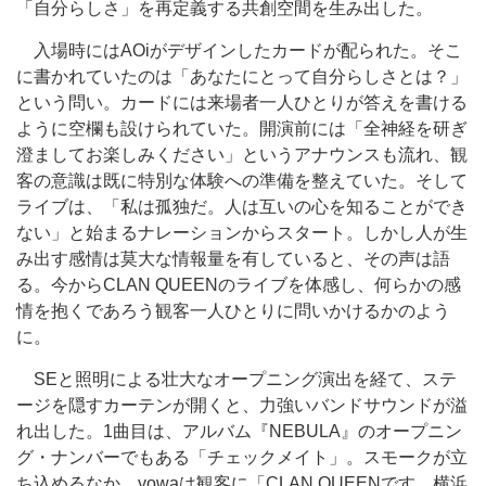
「自分らしさ」を再定義する共創空間を生み出した。
入場時にはAOiがデザインしたカードが配られた。そこ
に書かれていたのは「あなたにとって自分らしさとは？」
という問い。カードには来場者一人ひとりが答えを書ける
ように空欄も設けられていた。開演前には「全神経を研ぎ
澄ましてお楽しみください」というアナウンスも流れ、観
客の意識は既に特別な体験への準備を整えていた。そして
ライブは、「私は孤独だ。人は互いの心を知ることができ
ない」と始まるナレーションからスタート。しかし人が生
み出す感情は莫大な情報量を有していると、その声は語
る。今からCLAN QUEENのライブを体感し、何らかの感
情を抱くであろう観客一人ひとりに問いかけるかのよう
に。
SEと照明による壮大なオープニング演出を経て、ステ
ージを隠すカーテンが開くと、力強いバンドサウンドが溢
れ出した。1曲目は、アルバム『NEBULA』のオープニン
グ・ナンバーでもある「チェックメイト」。スモークが立
ち込めるなか、yowaは観客に「CLAN QUEENです、横浜