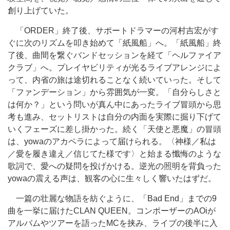
創り上げていた。
「ORDER」終了後、サポートドラマーの河村吉宏がす
ぐに次のリズムを叩き始めて「紙風船」へ。「紙風船」終
了後、曲間を繋ぐバンドセッションを経て「ヘルファイア
クラブ」へ。プレイヤビリティが光るライブアレンジによ
って、内省の旅は途切れることなく続いていった。そして
「ファンデーション」から雰囲気が一変。「自分らしさと
は何か？」という問いが真ん中にあったライブ冒頭から思
考も進み、セットリストは自分の内面を実際に掘り下げて
いくフェーズに差し掛かった。続く「天使と悪魔」の冒頭
は、yowaのアカペラによって届けられる。〈神様／私は
／愛を履き違え／信じてた様です〉と始まる懺悔のような
歌詞で、愛への疑問を投げかける。逆光の照明を背負った
yowaの震える声は、観客の心に生々しく響いたはずだ。
一篇の壮麗な物語を紡ぐように、「Bad End」までの9
曲を一挙に届けたCLAN QUEEN。コンポーザーのAOiが
アルバムやツアーを語ったMCを挟み、ライブの後半に入