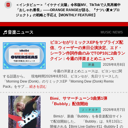
＜インタビュー＞「イケナイ太陽」令和版MV、TikTokで人気再燃中
「おしゃれ番長」――ORANGE RANGEが語る、『ナツい夏★プロ
ジェクト』の戦略と手応え【MONTHLY FEATURE】
音楽ニュース
MUSIC NEWS
ビヨンセがリミックスEPをサプライズ配
信、ウィーザーの来日公演決定、エド・
シーラン作詞作曲のみでTOP10に2曲ラン
クイン：今週の洋楽まとめニュース
2026年8月8日
洋楽
今週の洋楽まとめニュースは、ビヨンセに関
する話題から。 現地時間2026年8月5日、ビヨンセが、先日リリースした
「Morning Dew (Donk)」のリミックスEP『Morning Dew (Donk) Remix
Pack』をサプ …
続きを読む
Bimi、サマーチューン3曲第1弾
「Bubbly」配信開始
2026年8月7日
Ｊ－ＰＯＰ
Bimiが、新曲「Bubbly」を各音楽配信サイト
で配信開始した。 「Bubbly」は、9月13日に
開催される【Bimi Live Galley #11 -Bubbly-】の