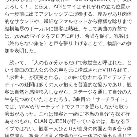
よろしく！」と伝え、AOiとマイはそれぞれの立ち位置か
ら一歩前に出てアグレッシブに演奏する。厚みがあり肉体
的なサウンドや、繊細なファルセットから獰猛な唸りまで
縦横無尽のボーカルに観客は熱狂。そして楽曲の終盤で
は、yowaがマイクをフロアに向け、合唱を促す。観客は
〈終わらない旅を〉と声を張り上げることで、物語への参
加を表明した。
続いて、「人の心が分かるだけで救世主と呼ばれた」と
いう楽曲の主人公の心の声を元に構成されたVTRを経て、
「求世主」が演奏される。この曲で歌われるアイデンティ
ティへの疑問は多くの人が抱える普遍的な悩みであり、観
客は自然と感情移入しながら、ステージを通して自分の人
生を見つめていたことだろう。3曲目の「サーチライト」
では、yowaがサーチライトでフロアを照らしながら歌う
演出があった。これは観客と一緒に“本当の自分”を探す行
為そのもの。CLAN QUEENが行っているのは、単なるラ
イブではない。観客一人ひとりが自身の内面と向き合う体
験空間を、視覚／聴覚／感情の三位一体での演出を通じて