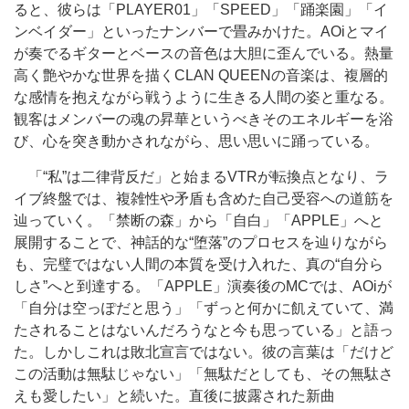
ると、彼らは「PLAYER01」「SPEED」「踊楽園」「イ
ンベイダー」といったナンバーで畳みかけた。AOiとマイ
が奏でるギターとベースの音色は大胆に歪んでいる。熱量
高く艶やかな世界を描くCLAN QUEENの音楽は、複層的
な感情を抱えながら戦うように生きる人間の姿と重なる。
観客はメンバーの魂の昇華というべきそのエネルギーを浴
び、心を突き動かされながら、思い思いに踊っている。
「“私”は二律背反だ」と始まるVTRが転換点となり、ラ
イブ終盤では、複雑性や矛盾も含めた自己受容への道筋を
辿っていく。「禁断の森」から「自白」「APPLE」へと
展開することで、神話的な“堕落”のプロセスを辿りながら
も、完璧ではない人間の本質を受け入れた、真の“自分ら
しさ”へと到達する。「APPLE」演奏後のMCでは、AOiが
「自分は空っぽだと思う」「ずっと何かに飢えていて、満
たされることはないんだろうなと今も思っている」と語っ
た。しかしこれは敗北宣言ではない。彼の言葉は「だけど
この活動は無駄じゃない」「無駄だとしても、その無駄さ
えも愛したい」と続いた。直後に披露された新曲