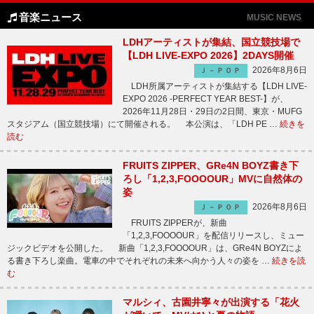
音楽ニュース
MUSIC NEWS
LDHアーティストが集結、国立競技場で
【LDH LIVE-EXPO 2026】2DAYS開催
2026年8月6日
Ｊ－ＰＯＰ
LDH所属アーティストが集結する【LDH LIVE-
EXPO 2026 -PERFECT YEAR BEST-】が、
2026年11月28日・29日の2日間、東京・MUFG
スタジアム（国立競技場）にて開催される。 本公演は、「LDH PE …
続きを
読む
FRUITS ZIPPER、GRe4N BOYZ書き下
ろし「1,2,3,FOOOOUR」MVに自然体の
姿
2026年8月6日
Ｊ－ＰＯＰ
FRUITS ZIPPERが、新曲
「1,2,3,FOOOOUR」を配信リリースし、ミュー
ジックビデオを公開した。 新曲「1,2,3,FOOOOUR」は、GRe4N BOYZによ
る書き下ろし楽曲。電車の中でそれぞれの未来へ向かう人々の姿を …
続きを読
む
マルシィ、古園井寧々が出演する「花火