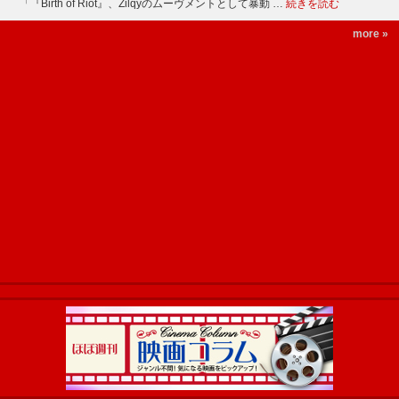
「『Birth of Riot』、Zilqyのムーヴメントとして暴動 …
続きを読む
more »