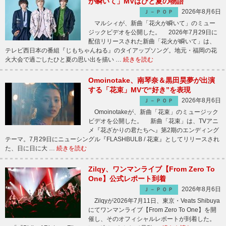
が瞬いて」MVはひと夏の物語
2026年8月6日
Ｊ－ＰＯＰ
マルシィが、新曲「花火が瞬いて」のミュー
ジックビデオを公開した。 2026年7月29日に
配信リリースされた新曲「花火が瞬いて」は、
テレビ西日本の番組『じもちゃんねる』のタイアップソング。地元・福岡の花
火大会で過ごしたひと夏の思い出を描い …
続きを読む
Omoinotake、南琴奈＆黒田昊夢が出演
する「花束」MVで“好き”を表現
2026年8月6日
Ｊ－ＰＯＰ
Omoinotakeが、新曲「花束」のミュージック
ビデオを公開した。 新曲「花束」は、TVアニ
メ『花ざかりの君たちへ』第2期のエンディング
テーマ。7月29日にニューシングル『FLASHBULB / 花束』としてリリースされ
た、日に日に大 …
続きを読む
Zilqy、ワンマンライブ【From Zero To
One】公式レポート到着
2026年8月6日
Ｊ－ＰＯＰ
Zilqyが2026年7月11日、東京・Veats Shibuya
にてワンマンライブ【From Zero To One】を開
催し、そのオフィシャルレポートが到着した。