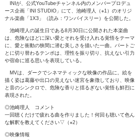
INIが、公式YouTubeチャンネル内のメンバープロデュ
ース企画「INI STUDIO」にて、池崎理人（※1）のオリジ
ナル楽曲「1X3」（読み：ワンバイスリー）を公開した。
池崎理人の誕生日である8月30日に公開された本楽曲
は、危険なほどに深い愛とそれを受け入れる覚悟をテーマ
に、愛と衝動の狭間に潜む美しさを描いた一曲。パートご
とに切り替わるテンポは、理性を振り切り、抗えない引力
や宿命に巡る思いを表現している。
MVは、ダークでシネマティックな映像の作品に。絵を
描く姿は葛藤や出口の見えない迷宮を象徴しており、映像
と音のシンクロで、危険な香りと揺るぎない覚悟も鮮烈に
表現された。
◎池崎理人 コメント
一回聴くだけで疲れる曲を作りました！何回も聴いて色ん
な解釈を教えてください▽（※2）
◎映像情報