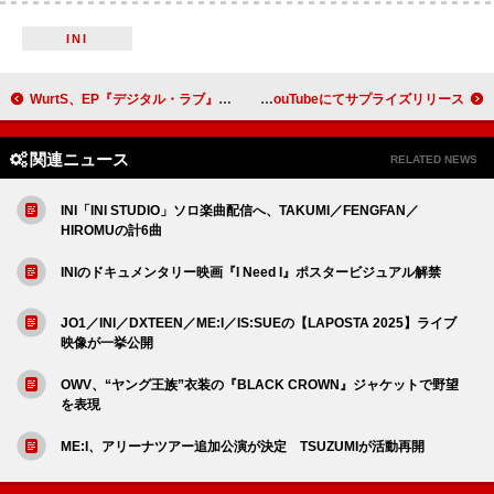
INI
WurtS、EP『デジタル・ラブ』11月リリース
キタニタツヤ、新曲「カルチャー」YouTubeにてサプライズリリース
関連ニュース
RELATED NEWS
INI「INI STUDIO」ソロ楽曲配信へ、TAKUMI／FENGFAN／
HIROMUの計6曲
INIのドキュメンタリー映画『I Need I』ポスタービジュアル解禁
JO1／INI／DXTEEN／ME:I／IS:SUEの【LAPOSTA 2025】ライブ
映像が一挙公開
OWV、“ヤング王族”衣装の『BLACK CROWN』ジャケットで野望
を表現
ME:I、アリーナツアー追加公演が決定 TSUZUMIが活動再開