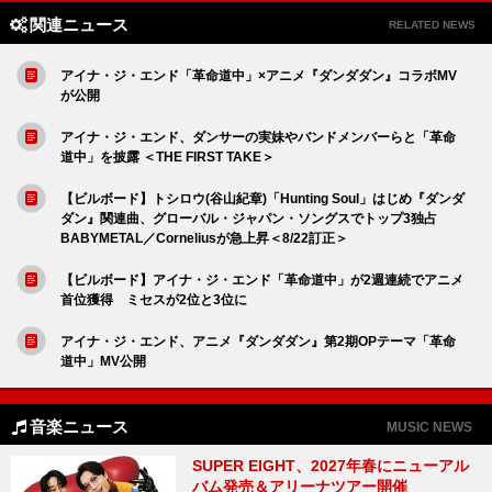
関連ニュース
RELATED NEWS
アイナ・ジ・エンド「革命道中」×アニメ『ダンダダン』コラボMV
が公開
アイナ・ジ・エンド、ダンサーの実妹やバンドメンバーらと「革命
道中」を披露 ＜THE FIRST TAKE＞
【ビルボード】トシロウ(谷山紀章)「Hunting Soul」はじめ『ダンダ
ダン』関連曲、グローバル・ジャパン・ソングスでトップ3独占
BABYMETAL／Corneliusが急上昇＜8/22訂正＞
【ビルボード】アイナ・ジ・エンド「革命道中」が2週連続でアニメ
首位獲得 ミセスが2位と3位に
アイナ・ジ・エンド、アニメ『ダンダダン』第2期OPテーマ「革命
道中」MV公開
音楽ニュース
MUSIC NEWS
SUPER EIGHT、2027年春にニューアル
バム発売＆アリーナツアー開催