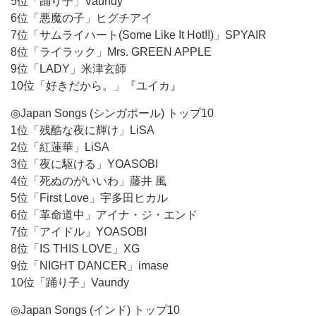
5位「踊り子」Vaundy
6位「悪魔の子」ヒグチアイ
7位「サムライハート(Some Like It Hot!!)」SPYAIR
8位「ライラック」Mrs. GREEN APPLE
9位「LADY」米津玄師
10位「好きだから。」『ユイカ』
◎Japan Songs (シンガポール) トップ10
1位「残酷な夜に輝け」LiSA
2位「紅蓮華」LiSA
3位「夜に駆ける」YOASOBI
4位「死ぬのがいいわ」藤井 風
5位「First Love」宇多田ヒカル
6位「革命道中」アイナ・ジ・エンド
7位「アイドル」YOASOBI
8位「IS THIS LOVE」XG
9位「NIGHT DANCER」imase
10位「踊り子」Vaundy
◎Japan Songs (インド) トップ10