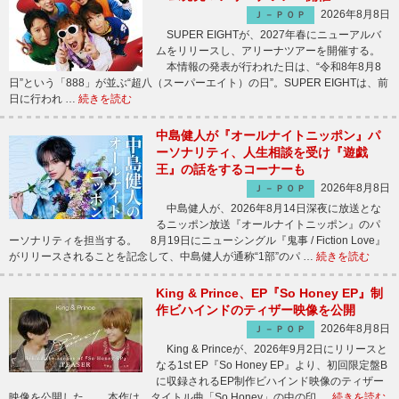
2026年8月8日
Ｊ－ＰＯＰ
SUPER EIGHTが、2027年春にニューアルバ
ムをリリースし、アリーナツアーを開催する。
本情報の発表が行われた日は、“令和8年8月8
日”という「888」が並ぶ“超八（スーパーエイト）の日”。SUPER EIGHTは、前
日に行われ …
続きを読む
中島健人が『オールナイトニッポン』パ
ーソナリティ、人生相談を受け『遊戯
王』の話をするコーナーも
2026年8月8日
Ｊ－ＰＯＰ
中島健人が、2026年8月14日深夜に放送とな
るニッポン放送『オールナイトニッポン』のパ
ーソナリティを担当する。 8月19日にニューシングル『鬼事 / Fiction Love』
がリリースされることを記念して、中島健人が通称“1部”のパ …
続きを読む
King & Prince、EP『So Honey EP』制
作ビハインドのティザー映像を公開
2026年8月8日
Ｊ－ＰＯＰ
King & Princeが、2026年9月2日にリリースと
なる1st EP『So Honey EP』より、初回限定盤B
に収録されるEP制作ビハインド映像のティザー
映像を公開した。 本作は、タイトル曲「So Honey」の中の印 …
続きを読む