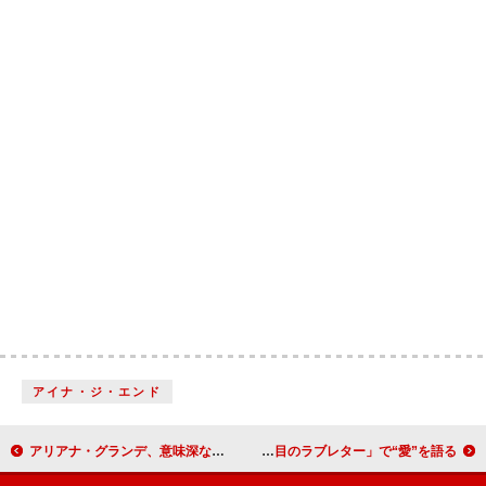
アイナ・ジ・エンド
アリアナ・グランデ、意味深な動画を投稿「来年会いましょう」
BE:FIRSTが『Numero TOKYO』特装版カバー、「4年目のラブレター」で“愛”を語る