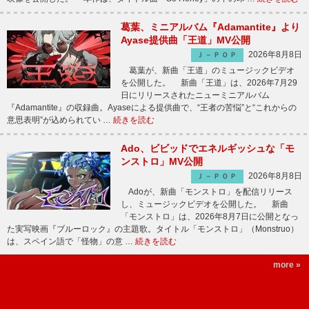
葛葉、ミニアルバム『Adamantite』より
Ayase提供曲「王道」MV公開
2026年8月8日
Ｊ－ＰＯＰ
葛葉が、新曲「王道」のミュージックビデオ
を公開した。 新曲「王道」は、2026年7月29
日にリリースされたニューミニアルバム
『Adamantite』の収録曲。Ayaseによる提供曲で、“王者の苦悩”と“これからの
意思表明”が込められてい …
続きを読む
Ado、ビビッドでエネルギッシュな「モ
ンストロ」MV公開
2026年8月8日
Ｊ－ＰＯＰ
Adoが、新曲「モンストロ」を配信リリース
し、ミュージックビデオを公開した。 新曲
「モンストロ」は、2026年8月7日に公開となっ
た実写映画『ブルーロック』の主題歌。タイトル「モンストロ」（Monstruo）
は、スペイン語で「怪物」の意 …
続きを読む
more »