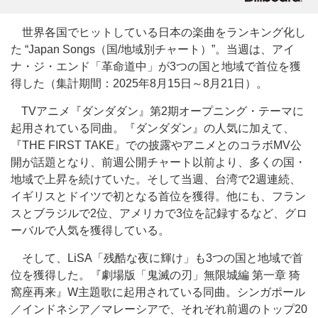
世界各国でヒットしている日本の楽曲をランキング化し
た “Japan Songs（国/地域別チャート）”。当週は、アイ
ナ・ジ・エンド「革命道中」が3つの国と地域で首位を獲
得した（集計期間：2025年8月15日～8月21日）。
TVアニメ『ダンダダン』第2期オープニング・テーマに
起用されている同曲。『ダンダダン』の人気に加えて、
『THE FIRST TAKE』での披露やアニメとのコラボMV公
開が話題となり、前週公開チャート以前より、多くの国・
地域で上昇を続けていた。そして当週、台湾で2週連続、
イギリスとドイツで初となる首位を獲得。他にも、フラン
スとブラジルで2位、アメリカで3位を記録するなど、グロ
ーバルで人気を獲得している。
そして、LiSA「残酷な夜に輝け」も3つの国と地域で首
位を獲得した。『劇場版「鬼滅の刃」無限城編 第一章 猗
窩座再来』W主題歌に起用されている同曲。シンガポール
／インドネシア／マレーシアで、それぞれ前週のトップ20