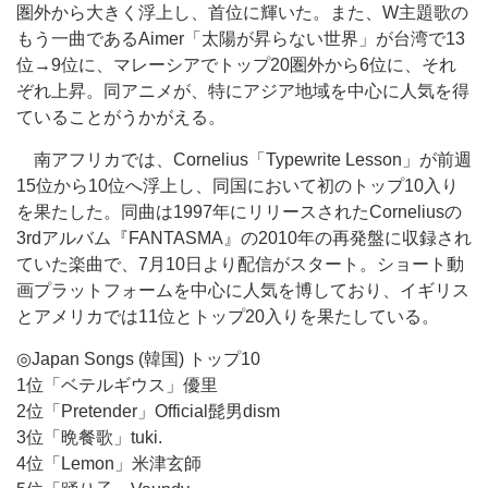
圏外から大きく浮上し、首位に輝いた。また、W主題歌の
もう一曲であるAimer「太陽が昇らない世界」が台湾で13
位→9位に、マレーシアでトップ20圏外から6位に、それ
ぞれ上昇。同アニメが、特にアジア地域を中心に人気を得
ていることがうかがえる。
南アフリカでは、Cornelius「Typewrite Lesson」が前週
15位から10位へ浮上し、同国において初のトップ10入り
を果たした。同曲は1997年にリリースされたCorneliusの
3rdアルバム『FANTASMA』の2010年の再発盤に収録され
ていた楽曲で、7月10日より配信がスタート。ショート動
画プラットフォームを中心に人気を博しており、イギリス
とアメリカでは11位とトップ20入りを果たしている。
◎Japan Songs (韓国) トップ10
1位「ベテルギウス」優里
2位「Pretender」Official髭男dism
3位「晩餐歌」tuki.
4位「Lemon」米津玄師