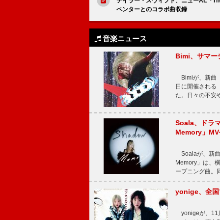
テイラー・スウィフト、ニューAL『The L
ペンターとのコラボ曲収録
音楽ニュース
Bimi、サマ
Bimiが、新曲「
日に開催される【Bi
た。日々の不安
Soala、ド
Memory」M
Soalaが、新曲
Memory」は
ープニング曲。同
yonige、全国
yonigeが、11