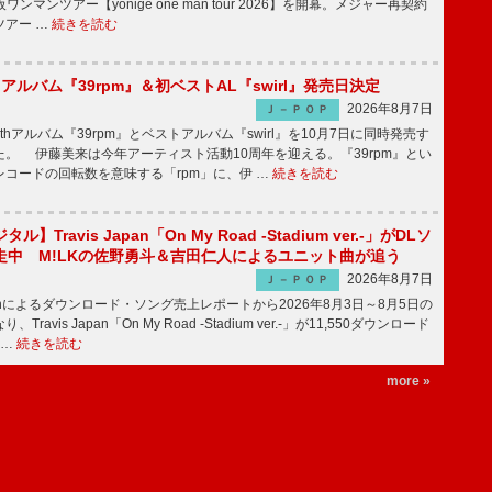
阪ワンマンツアー【yonige one man tour 2026】を開幕。メジャー再契約
ツアー …
続きを読む
hアルバム『39rpm』＆初ベストAL『swirl』発売日決定
2026年8月7日
Ｊ－ＰＯＰ
hアルバム『39rpm』とベストアルバム『swirl』を10月7日に同時発売す
。 伊藤美来は今年アーティスト活動10周年を迎える。『39rpm』とい
コードの回転数を意味する「rpm」に、伊 …
続きを読む
】Travis Japan「On My Road -Stadium ver.-」がDLソ
走中 M!LKの佐野勇斗＆吉田仁人によるユニット曲が追う
2026年8月7日
Ｊ－ＰＯＰ
apanによるダウンロード・ソング売上レポートから2026年8月3日～8月5日の
ravis Japan「On My Road -Stadium ver.-」が11,550ダウンロード
 …
続きを読む
more »