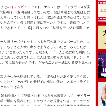
シッチとの
インタビュー
でエド・ケルシーは、「トラヴィスが実
2週間前、2週間も経ってないかな。彼は今週まで先延ばしに
そわそわしていたと思うけれど、彼は今週まで待たせて、壮大
ていたんです。僕は何度も彼に言ったんですよ、道端でもどこ
もできるって。[中略] 片膝をついて結婚を申し込む瞬間こそ
ーリ州リーズサミットにある自宅の庭でプロポーズした。エ
です。ちょうど夕食に出かけようとしていたところでしたが、
出よう”と言ったんです」と明かし、「二人が庭に出た瞬間に、
本当に美しい光景でした。二人は僕と彼らの母親（ドナ）、そ
を取り、皆に知らせたんです。だから二人が一緒にいる姿を見られ
加入を心から歓迎している。「彼らはただ深く愛し合う若い
ないけれど、それぞれの分野での成功に伴い、スポットライト
・ケルシーは言う。
に残る瞬間として記憶されるであろう出来事として、テイラー
投稿で婚約を発表した。トラヴィスが片膝をつき、テイラーが