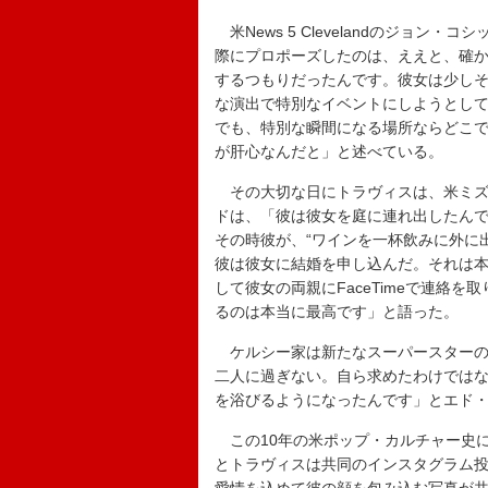
米News 5 Clevelandのジョン・コ
際にプロポーズしたのは、ええと、確か
するつもりだったんです。彼女は少し
な演出で特別なイベントにしようとし
でも、特別な瞬間になる場所ならどこで
が肝心なんだと」と述べている。
その大切な日にトラヴィスは、米ミズ
ドは、「彼は彼女を庭に連れ出したん
その時彼が、“ワインを一杯飲みに外に
彼は彼女に結婚を申し込んだ。それは
して彼女の両親にFaceTimeで連絡
るのは本当に最高です」と語った。
ケルシー家は新たなスーパースターの
二人に過ぎない。自ら求めたわけでは
を浴びるようになったんです」とエド
この10年の米ポップ・カルチャー史
とトラヴィスは共同のインスタグラム