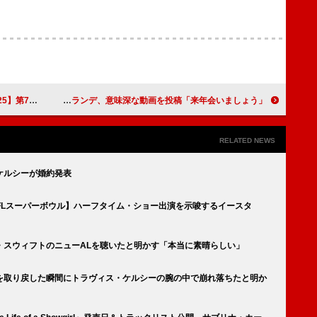
ムテーブル発表
アリアナ・グランデ、意味深な動画を投稿「来年会いましょう」
RELATED NEWS
ケルシーが婚約発表
NFLスーパーボウル】ハーフタイム・ショー出演を示唆するイースタ
・スウィフトのニューALを聴いたと明かす「本当に素晴らしい」
を取り戻した瞬間にトラヴィス・ケルシーの腕の中で崩れ落ちたと明か