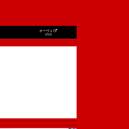
オーヴォ
OVO