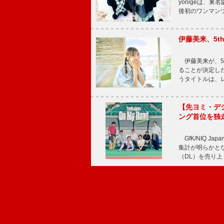
yonigeは、東名
後初のワンマン
伊藤美来、5t
伊藤美来が、5t
ることが決定した
うタイトルは、レ
【先ヨミ・デジタル
ング首位を独
GfK/NIQ J
集計が明らかとなり、T
（DL）を売り上