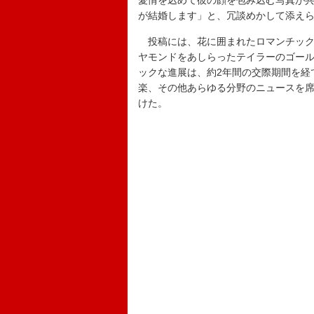
愛情を込めて彼の顔を包み込む写真が
が結婚します」と、冗談めかして添え
投稿には、花に囲まれたロマンチック
ヤモンドをあしらったテイラーのゴー
ックな進展は、約2年間の交際期間を経
楽、その他あらゆる分野のニュースを
けた。