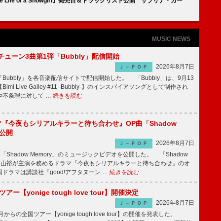
ife of a Showgirl』発売日＆トラックリスト公開 サブリナ・カー
MUSIC NEWS
ーチューン3曲第1弾「Bubbly」配信開始
2026年8月7日
Ｊ－ＰＯＰ
Bubbly」を各音楽配信サイトで配信開始した。 「Bubbly」は、9月13
mi Live Galley #11 -Bubbly-】のインスパイアソングとして制作され
や不条理に対して …
続きを読む
ラマ『今夜もシリアルキラーと待ち合わせ』OP曲「Shadow
V公開
2026年8月7日
Ｊ－ＰＯＰ
「Shadow Memory」のミュージックビデオを公開した。 「Shadow
、横山裕が主演を務めるドラマ『今夜もシリアルキラーと待ち合わせ』のオ
ドラマは講談社『good!アフタヌーン …
続きを読む
ツアー【yonige tough love tour】開催決定
2026年8月7日
Ｊ－ＰＯＰ
月からの全国ツアー【yonige tough love tour】の開催を発表した。