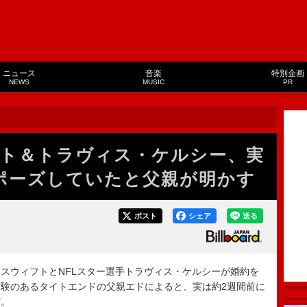
ニュース
音楽
特別企画
NEWS
MUSIC
PR
ト＆トラヴィス・ケルシー、実
ポーズしていたと父親が明かす
ポスト
シェア
送る
・スウィフトとNFLスター選手トラヴィス・ケルシーが婚約を
験のあるタイトエンドの父親エドによると、実は約2週間前に
だ。