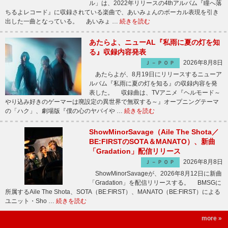
ル」は、2022年リリースの4thアルバム『瞳へ落
ちるよレコード』に収録されている楽曲で、あいみょんのボーカル表現を引き
出した一曲となっている。 あいみょ …
続きを読む
あたらよ、ニューAL『私雨に夏の灯を知
る』収録内容発表
2026年8月8日
Ｊ－ＰＯＰ
あたらよが、8月19日にリリースするニューア
ルバム『私雨に夏の灯を知る』の収録内容を発
表した。 収録曲は、TVアニメ『ヘルモード～
やり込み好きのゲーマーは廃設定の異世界で無双する～』オープニングテーマ
の「ハク」、劇場版『僕の心のヤバイや …
続きを読む
ShowMinorSavage（Aile The Shota／
BE:FIRSTのSOTA＆MANATO）、新曲
「Gradation」配信リリース
2026年8月8日
Ｊ－ＰＯＰ
ShowMinorSavageが、2026年8月12日に新曲
「Gradation」を配信リリースする。 BMSGに
所属するAile The Shota、SOTA（BE:FIRST）、MANATO（BE:FIRST）による
ユニット・Sho …
続きを読む
more »