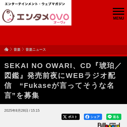
MENU
音楽
音楽ニュース
SEKAI NO OWARI、CD『琥珀／
図鑑』発売前夜にWEBラジオ配
信 “Fukaseが言ってそうな名
言”を募集
2025年8月28日 / 15:15
ポスト
シェア
送る