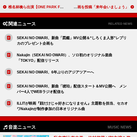
椎名林檎ら出演【ONE PARK FESTIVAL 2025】第7弾出演者＆タイムテーブル発表
アリアナ・グランデ、意味深な動画を投稿「来年会いましょう」
関連ニュース
RELATED NEWS
SEKAI NO OWARI、新曲「図鑑」MV公開＆“しろくま人形”レプリ
カのプレゼント企画も
Nakajin（SEKAI NO OWARI）、ソロ初のオリジナル楽曲
「TOKYO」配信リリース
SEKAI NO OWARI、6年ぶりのアジアツアーへ
SEKAI NO OWARI、新曲「琥珀」配信スタート＆MV公開へ メン
バー4人でWEBラジオ配信も
ILLITが映画『顔だけじゃ好きになりません』主題歌を担当、セカオ
ワNakajinが制作参加の日本オリジナル曲
音楽ニュース
MUSIC NEWS