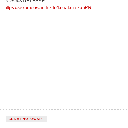
2025/9/3 RELEASE
https://sekainoowari.lnk.to/kohakuzukanPR
SEKAI NO OWARI