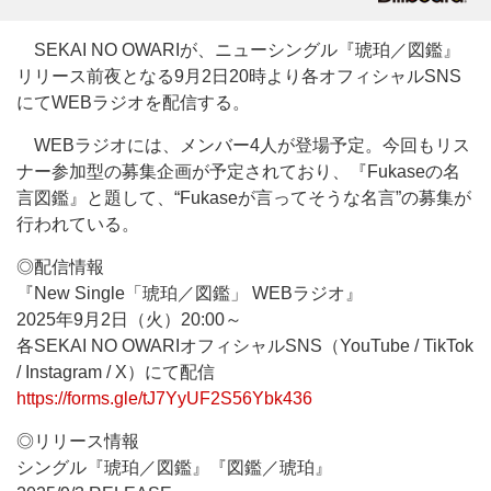
SEKAI NO OWARIが、ニューシングル『琥珀／図鑑』
リリース前夜となる9月2日20時より各オフィシャルSNS
にてWEBラジオを配信する。
WEBラジオには、メンバー4人が登場予定。今回もリス
ナー参加型の募集企画が予定されており、『Fukaseの名
言図鑑』と題して、“Fukaseが言ってそうな名言”の募集が
行われている。
◎配信情報
『New Single「琥珀／図鑑」 WEBラジオ』
2025年9月2日（火）20:00～
各SEKAI NO OWARIオフィシャルSNS（YouTube / TikTok
/ Instagram / X）にて配信
https://forms.gle/tJ7YyUF2S56Ybk436
◎リリース情報
シングル『琥珀／図鑑』『図鑑／琥珀』