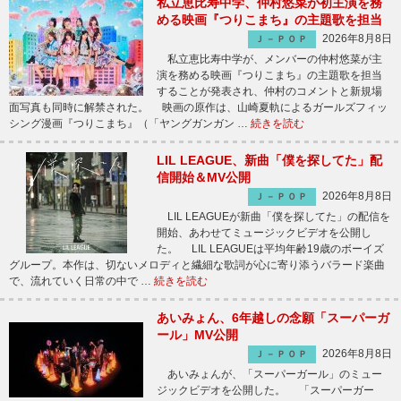
私立恵比寿中学、仲村悠菜が初主演を務
める映画『つりこまち』の主題歌を担当
2026年8月8日
Ｊ－ＰＯＰ
私立恵比寿中学が、メンバーの仲村悠菜が主
演を務める映画『つりこまち』の主題歌を担当
することが発表され、仲村のコメントと新規場
面写真も同時に解禁された。 映画の原作は、山崎夏軌によるガールズフィッ
シング漫画『つりこまち』（「ヤングガンガン …
続きを読む
LIL LEAGUE、新曲「僕を探してた」配
信開始＆MV公開
2026年8月8日
Ｊ－ＰＯＰ
LIL LEAGUEが新曲「僕を探してた」の配信を
開始、あわせてミュージックビデオを公開し
た。 LIL LEAGUEは平均年齢19歳のボーイズ
グループ。本作は、切ないメロディと繊細な歌詞が心に寄り添うバラード楽曲
で、流れていく日常の中で …
続きを読む
あいみょん、6年越しの念願「スーパーガ
ール」MV公開
2026年8月8日
Ｊ－ＰＯＰ
あいみょんが、「スーパーガール」のミュー
ジックビデオを公開した。 「スーパーガー